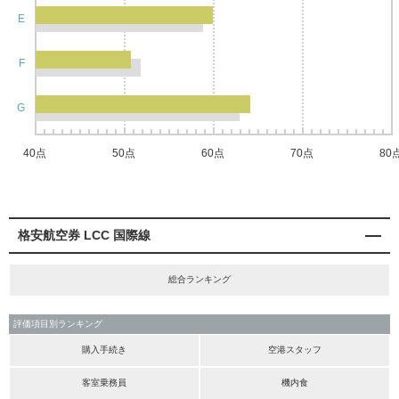
E
F
G
40点
50点
60点
70点
80
格安航空券 LCC 国際線
総合ランキング
評価項目別ランキング
購入手続き
空港スタッフ
客室乗務員
機内食