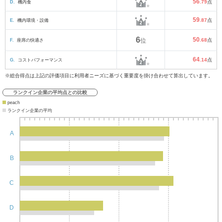
56
D.
機内食
.79
点
59
E.
機内環境・設備
.87
点
6
50
F.
座席の快適さ
位
.68
点
64
G.
コストパフォーマンス
.14
点
※総合得点は上記の評価項目に利用者ニーズに基づく重要度を掛け合わせて算出しています。
ランクイン企業の平均点との比較
peach
ランクイン企業の平均
A
B
C
D