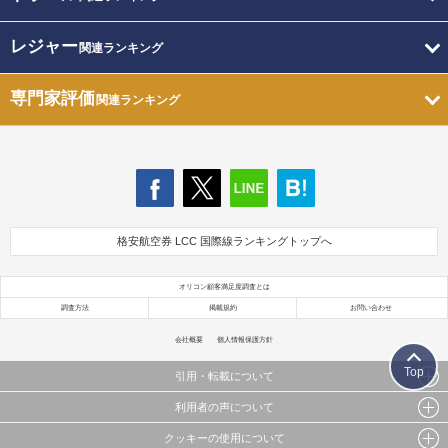
レジャー
関連ランキング
専門家評価
関連ランキング
格安航空券 LCC 国際線ランキングトップへ
オリコン顧客満足度調査とは
調査方法
掲載規約
お問い合わせ
会社概要
個人情報保護方針
Top
引用・転載について
利用者の声について
当サイトで公開されている情報（文字、写真、イラスト、画像データ等）及びこれらの配置・
編集および構造などについての著作権は株式会社oricon MEに帰属しております。
クッキーの使用について
当サイトに掲載している内容はすべてサービスの利用者が提出された見解・感想です。
これらの情報を権利者の許可なく無断転載・複製などの二次利用を行うことは固く禁じており