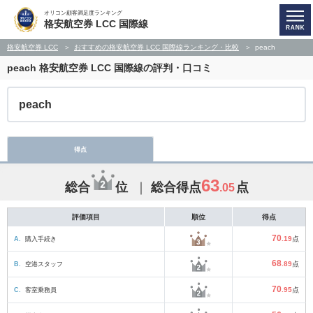
オリコン顧客満足度ランキング
格安航空券 LCC 国際線
格安航空券 LCC
おすすめの格安航空券 LCC 国際線ランキング・比較
peach
peach
格安航空券 LCC 国際線の評判・口コミ
peach
得点
63
総合
位
総合得点
点
.05
評価項目
順位
得点
70
A.
購入手続き
.19
点
68
B.
空港スタッフ
.89
点
70
C.
客室乗務員
.95
点