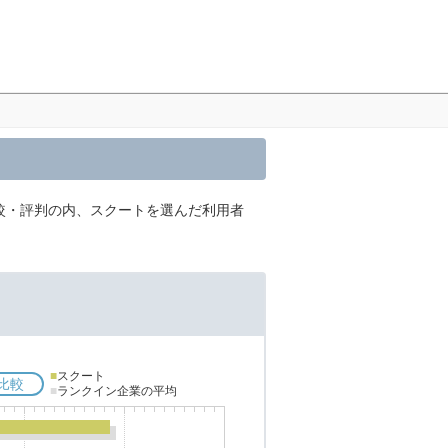
比較・評判の内、スクートを選んだ利用者
■
スクート
比較
■
ランクイン企業の平均