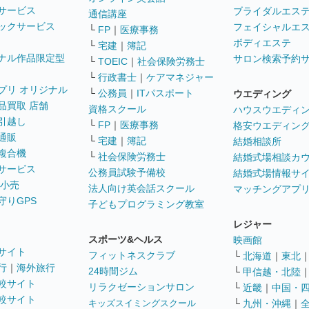
サービス
ブライダルエス
通信講座
ックサービス
フェイシャルエ
└
FP
｜
医療事務
ボディエステ
└
宅建
｜
簿記
ナル作品限定型
サロン検索予約
└
TOEIC
｜
社会保険労務士
└
行政書士
｜
ケアマネジャー
プリ オリジナル
└
公務員
｜
ITパスポート
ウエディング
品買取 店舗
資格スクール
ハウスウエディ
引越し
└
FP
｜
医療事務
格安ウエディン
通販
└
宅建
｜
簿記
結婚相談所
複合機
└
社会保険労務士
結婚式場相談カ
サービス
公務員試験予備校
結婚式場情報サ
 小売
法人向け英会話スクール
マッチングアプ
守りGPS
子どもプログラミング教室
レジャー
スポーツ&ヘルス
映画館
サイト
フィットネスクラブ
└
北海道
｜
東北
行
｜
海外旅行
24時間ジム
└
甲信越・北陸
較サイト
リラクゼーションサロン
└
近畿
｜
中国・
較サイト
キッズスイミングスクール
└
九州・沖縄
｜