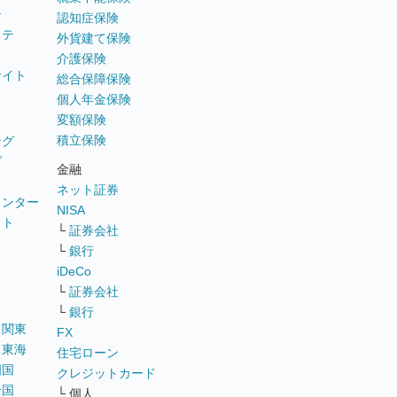
テ
認知症保険
ステ
外貨建て保険
介護保険
サイト
総合保障保険
個人年金保険
変額保険
積立保険
ング
グ
金融
ネット証券
ウンター
NISA
イト
└
証券会社
リ
└
銀行
iDeCo
└
証券会社
└
銀行
｜
関東
FX
｜
東海
住宅ローン
四国
クレジットカード
全国
└ 個人