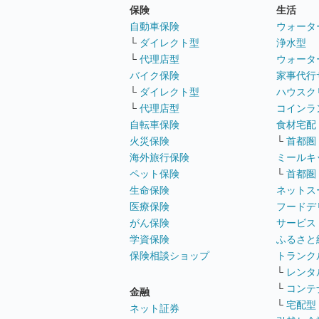
保険
生活
自動車保険
ウォータ
└
ダイレクト型
浄水型
└
代理店型
ウォータ
バイク保険
家事代行
└
ダイレクト型
ハウスク
└
代理店型
コインラ
自転車保険
食材宅配
火災保険
└
首都圏
海外旅行保険
ミールキ
ペット保険
└
首都圏
生命保険
ネットス
医療保険
フードデ
がん保険
サービス
学資保険
ふるさと
保険相談ショップ
トランク
└
レンタ
└
コンテ
金融
└
宅配型
ネット証券