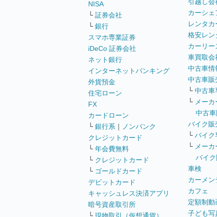
引越し会
NISA
カーシェ
└
証券会社
レンタカ
└
銀行
格安レン
スマホ専業証券
カーリー
iDeCo 証券会社
車買取会
ネット銀行
中古車情
インターネットバンキング
中古車販
外貨預金
└
中古車
住宅ローン
└
メーカ
FX
中古車
カードローン
バイク販
└
銀行系
｜
ノンバンク
└
バイク
クレジットカード
└
メーカ
└
年会費無料
バイク
└
クレジットカード
車検
└
ゴールドカード
カーメン
デビットカード
カフェ
キャッシュレス決済アプリ
定額制動
暗号資産取引所
子ども写
└
現物取引（仮想通貨）