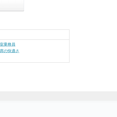
室乗務員
席の快適さ