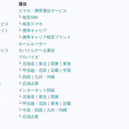
通信
ト
スマホ・携帯通信サービス
└
格安SIM
ービス
└
格安スマホ
サイト
└
携帯キャリア
└
携帯キャリア格安ブランド
ホームルーター
ービス
モバイルデータ通信
ト
プロバイダ
└
北海道
｜
東北
｜
関東
｜
東海
└
甲信越・北陸
｜
近畿
｜
中国
└
四国
｜
九州・沖縄
職
└
広域企業
インターネット回線
遣
└
北海道
｜
東北
｜
関東
└
甲信越・北陸
｜
東海
｜
近畿
ス
└
中国・四国
｜
九州・沖縄
└
広域企業