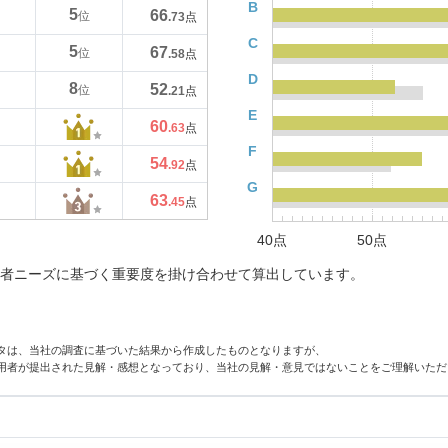
B
5
66
位
.73
点
C
5
67
位
.58
点
D
8
52
位
.21
点
E
60
.63
点
F
54
.92
点
G
63
.45
点
40点
50点
者ニーズに基づく重要度を掛け合わせて算出しています。
タは、当社の調査に基づいた結果から作成したものとなりますが、
用者が提出された見解・感想となっており、当社の見解・意見ではないことをご理解いただ