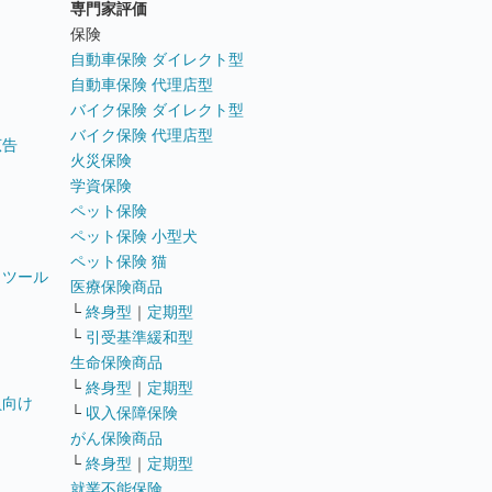
専門家評価
ト
保険
自動車保険 ダイレクト型
自動車保険 代理店型
バイク保険 ダイレクト型
バイク保険 代理店型
広告
火災保険
学資保険
ペット保険
ペット保険 小型犬
ペット保険 猫
トツール
医療保険商品
└
終身型
｜
定期型
└
引受基準緩和型
生命保険商品
└
終身型
｜
定期型
員向け
└
収入保障保険
がん保険商品
└
終身型
｜
定期型
就業不能保険