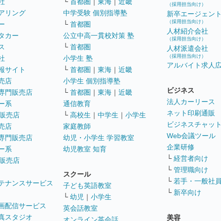
社
└
首都圏
｜
東海
｜
近畿
（採用担当向け）
アリング
中学受験 個別指導塾
新卒エージェン
（採用担当向け）
ー
└
首都圏
人材紹介会社
タカー
公立中高一貫校対策 塾
（採用担当向け）
ス
└
首都圏
人材派遣会社
（採用担当向け）
社
小学生 塾
アルバイト求人
報サイト
└
首都圏
｜
東海
｜
近畿
売店
小学生 個別指導塾
ビジネス
専門販売店
└
首都圏
｜
東海
｜
近畿
法人カーリース
ー系
通信教育
ネット印刷通販
販売店
└
高校生
｜
中学生
｜
小学生
ビジネスチャッ
売店
家庭教師
Web会議ツール
専門販売店
幼児・小学生 学習教室
企業研修
ー系
幼児教室 知育
└
経営者向け
販売店
└
管理職向け
スクール
└
若手・一般社
テナンスサービス
子ども英語教室
└
新卒向け
└
幼児
｜
小学生
画配信サービス
英会話教室
真スタジオ
美容
オンライン英会話