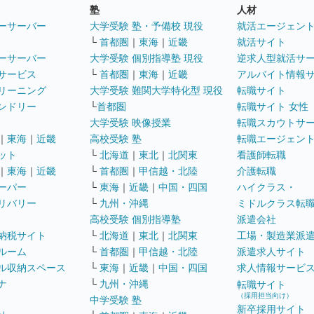
塾
人材
ーサーバー
大学受験 塾・予備校 現役
就活エージェン
└
首都圏
｜
東海
｜
近畿
就活サイト
ーサーバー
大学受験 個別指導塾 現役
逆求人型就活サ
サービス
└
首都圏
｜
東海
｜
近畿
アルバイト情報
リーニング
大学受験 難関大学特化型 現役
転職サイト
ンドリー
└
首都圏
転職サイト 女性
大学受験 映像授業
転職スカウトサ
｜
東海
｜
近畿
高校受験 塾
転職エージェン
ット
└
北海道
｜
東北
｜
北関東
看護師転職
｜
東海
｜
近畿
└
首都圏
｜
甲信越・北陸
介護転職
ーパー
└
東海
｜
近畿
｜
中国・四国
ハイクラス・
リバリー
└
九州・沖縄
ミドルクラス転
高校受験 個別指導塾
派遣会社
納税サイト
└
北海道
｜
東北
｜
北関東
工場・製造業派
ルーム
└
首都圏
｜
甲信越・北陸
派遣求人サイト
ル収納スペース
└
東海
｜
近畿
｜
中国・四国
求人情報サービ
ナ
└
九州・沖縄
転職サイト
（採用担当向け）
中学受験 塾
新卒採用サイト