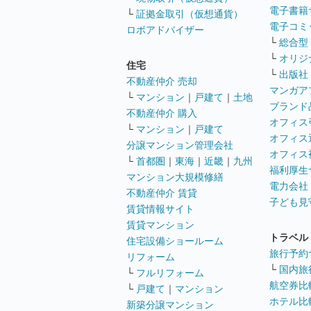
電子書籍
└
証拠金取引（仮想通貨）
電子コミ
ロボアドバイザー
└
総合型
└
オリジ
住宅
└
出版社
不動産仲介 売却
マンガア
└
マンション
｜
戸建て
｜
土地
ブランド
不動産仲介 購入
オフィス
└
マンション
｜
戸建て
オフィス
分譲マンション管理会社
オフィス
└
首都圏
｜
東海
｜
近畿
｜
九州
福利厚生
マンション大規模修繕
電力会社
不動産仲介 賃貸
子ども見
賃貸情報サイト
賃貸マンション
トラベル
住宅設備ショールーム
旅行予約
リフォーム
└
国内旅
└
フルリフォーム
航空券比
└
戸建て
｜
マンション
ホテル比
新築分譲マンション