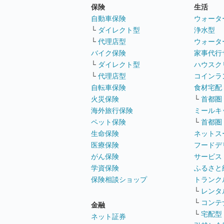
保険
生活
自動車保険
ウォータ
└
ダイレクト型
浄水型
└
代理店型
ウォータ
バイク保険
家事代行
└
ダイレクト型
ハウスク
└
代理店型
コインラ
自転車保険
食材宅配
火災保険
└
首都圏
海外旅行保険
ミールキ
ペット保険
└
首都圏
生命保険
ネットス
医療保険
フードデ
がん保険
サービス
学資保険
ふるさと
保険相談ショップ
トランク
└
レンタ
└
コンテ
金融
└
宅配型
ネット証券