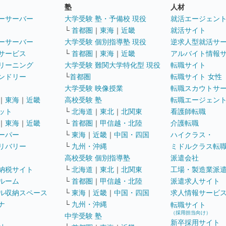
塾
人材
ーサーバー
大学受験 塾・予備校 現役
就活エージェン
└
首都圏
｜
東海
｜
近畿
就活サイト
ーサーバー
大学受験 個別指導塾 現役
逆求人型就活サ
サービス
└
首都圏
｜
東海
｜
近畿
アルバイト情報
リーニング
大学受験 難関大学特化型 現役
転職サイト
ンドリー
└
首都圏
転職サイト 女性
大学受験 映像授業
転職スカウトサ
｜
東海
｜
近畿
高校受験 塾
転職エージェン
ット
└
北海道
｜
東北
｜
北関東
看護師転職
｜
東海
｜
近畿
└
首都圏
｜
甲信越・北陸
介護転職
ーパー
└
東海
｜
近畿
｜
中国・四国
ハイクラス・
リバリー
└
九州・沖縄
ミドルクラス転
高校受験 個別指導塾
派遣会社
納税サイト
└
北海道
｜
東北
｜
北関東
工場・製造業派
ルーム
└
首都圏
｜
甲信越・北陸
派遣求人サイト
ル収納スペース
└
東海
｜
近畿
｜
中国・四国
求人情報サービ
ナ
└
九州・沖縄
転職サイト
（採用担当向け）
中学受験 塾
新卒採用サイト