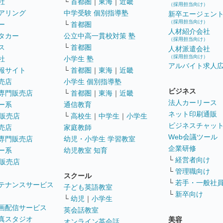
社
└
首都圏
｜
東海
｜
近畿
（採用担当向け）
アリング
中学受験 個別指導塾
新卒エージェン
（採用担当向け）
ー
└
首都圏
人材紹介会社
タカー
公立中高一貫校対策 塾
（採用担当向け）
ス
└
首都圏
人材派遣会社
（採用担当向け）
社
小学生 塾
アルバイト求人
報サイト
└
首都圏
｜
東海
｜
近畿
売店
小学生 個別指導塾
ビジネス
専門販売店
└
首都圏
｜
東海
｜
近畿
法人カーリース
ー系
通信教育
ネット印刷通販
販売店
└
高校生
｜
中学生
｜
小学生
ビジネスチャッ
売店
家庭教師
Web会議ツール
専門販売店
幼児・小学生 学習教室
企業研修
ー系
幼児教室 知育
└
経営者向け
販売店
└
管理職向け
スクール
└
若手・一般社
テナンスサービス
子ども英語教室
└
新卒向け
└
幼児
｜
小学生
画配信サービス
英会話教室
真スタジオ
美容
オンライン英会話