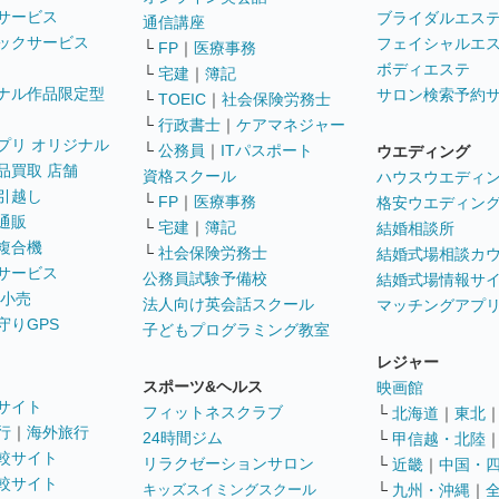
サービス
ブライダルエス
通信講座
ックサービス
フェイシャルエ
└
FP
｜
医療事務
ボディエステ
└
宅建
｜
簿記
ナル作品限定型
サロン検索予約
└
TOEIC
｜
社会保険労務士
└
行政書士
｜
ケアマネジャー
プリ オリジナル
└
公務員
｜
ITパスポート
ウエディング
品買取 店舗
資格スクール
ハウスウエディ
引越し
└
FP
｜
医療事務
格安ウエディン
通販
└
宅建
｜
簿記
結婚相談所
複合機
└
社会保険労務士
結婚式場相談カ
サービス
公務員試験予備校
結婚式場情報サ
 小売
法人向け英会話スクール
マッチングアプ
守りGPS
子どもプログラミング教室
レジャー
スポーツ&ヘルス
映画館
サイト
フィットネスクラブ
└
北海道
｜
東北
行
｜
海外旅行
24時間ジム
└
甲信越・北陸
較サイト
リラクゼーションサロン
└
近畿
｜
中国・
較サイト
キッズスイミングスクール
└
九州・沖縄
｜