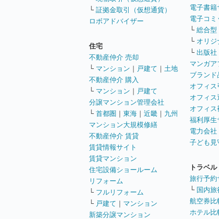
電子書籍
└
証拠金取引（仮想通貨）
電子コミ
ロボアドバイザー
└
総合型
└
オリジ
住宅
└
出版社
不動産仲介 売却
マンガア
└
マンション
｜
戸建て
｜
土地
ブランド
不動産仲介 購入
オフィス
└
マンション
｜
戸建て
オフィス
分譲マンション管理会社
オフィス
└
首都圏
｜
東海
｜
近畿
｜
九州
福利厚生
マンション大規模修繕
電力会社
不動産仲介 賃貸
子ども見
賃貸情報サイト
賃貸マンション
トラベル
住宅設備ショールーム
旅行予約
リフォーム
└
国内旅
└
フルリフォーム
航空券比
└
戸建て
｜
マンション
ホテル比
新築分譲マンション