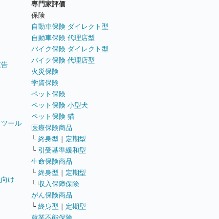
専門家評価
ト
保険
自動車保険 ダイレクト型
自動車保険 代理店型
バイク保険 ダイレクト型
バイク保険 代理店型
広告
火災保険
学資保険
ペット保険
ペット保険 小型犬
ペット保険 猫
トツール
医療保険商品
└
終身型
｜
定期型
└
引受基準緩和型
生命保険商品
└
終身型
｜
定期型
員向け
└
収入保障保険
がん保険商品
└
終身型
｜
定期型
就業不能保険