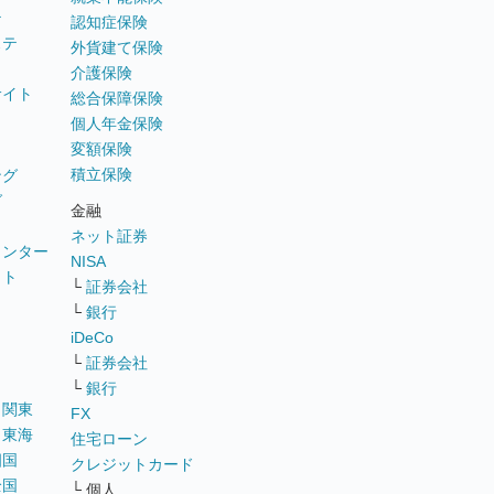
テ
認知症保険
ステ
外貨建て保険
介護保険
サイト
総合保障保険
個人年金保険
変額保険
積立保険
ング
グ
金融
ネット証券
ウンター
NISA
イト
└
証券会社
リ
└
銀行
iDeCo
└
証券会社
└
銀行
｜
関東
FX
｜
東海
住宅ローン
四国
クレジットカード
全国
└ 個人