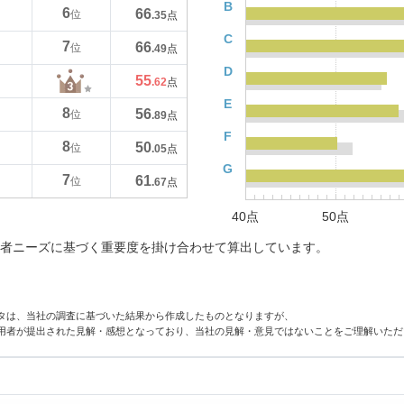
B
6
66
位
.35
点
C
7
66
位
.49
点
D
55
.62
点
E
8
56
位
.89
点
F
8
50
位
.05
点
G
7
61
位
.67
点
40点
50点
者ニーズに基づく重要度を掛け合わせて算出しています。
タは、当社の調査に基づいた結果から作成したものとなりますが、
用者が提出された見解・感想となっており、当社の見解・意見ではないことをご理解いただ