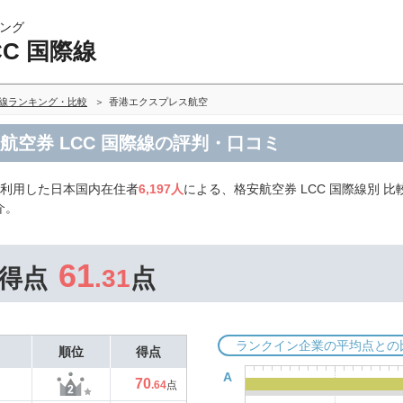
ング
CC 国際線
際線ランキング・比較
香港エクスプレス航空
航空券 LCC 国際線の評判・口コミ
を利用した日本国内在住者
6,197人
による、格安航空券 LCC 国際線別 
介。
61
得点
.31
点
ランクイン企業の平均点との
順位
得点
A
70
.64
点