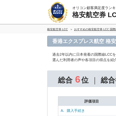
オリコン顧客満足度ランキ
格安航空券 L
格安航空券 LCC
おすすめの格安航空券 LCC 国
香港エクスプレス航空 格安
過去2年以内に日本発着の国際線LCC
選んだ利用者の声や各項目の得点を紹
6
総合
位
総合
評価項目
A.
購入手続き