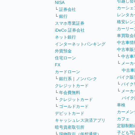
引越し会
NISA
カーシェ
└
証券会社
レンタカ
└
銀行
格安レン
スマホ専業証券
カーリー
iDeCo 証券会社
車買取会
ネット銀行
中古車情
インターネットバンキング
中古車販
外貨預金
└
中古車
住宅ローン
└
メーカ
FX
中古車
カードローン
バイク販
└
銀行系
｜
ノンバンク
└
バイク
クレジットカード
└
メーカ
└
年会費無料
バイク
└
クレジットカード
車検
└
ゴールドカード
カーメン
デビットカード
カフェ
キャッシュレス決済アプリ
定額制動
暗号資産取引所
子ども写
└
現物取引（仮想通貨）