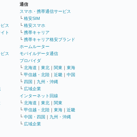
通信
ト
スマホ・携帯通信サービス
└
格安SIM
ービス
└
格安スマホ
サイト
└
携帯キャリア
└
携帯キャリア格安ブランド
ホームルーター
ービス
モバイルデータ通信
ト
プロバイダ
└
北海道
｜
東北
｜
関東
｜
東海
└
甲信越・北陸
｜
近畿
｜
中国
└
四国
｜
九州・沖縄
職
└
広域企業
インターネット回線
遣
└
北海道
｜
東北
｜
関東
└
甲信越・北陸
｜
東海
｜
近畿
ス
└
中国・四国
｜
九州・沖縄
└
広域企業