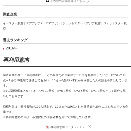
その他の設問内容はこちら
調査企業
イースター航空 | エアアジアX | エアプサン | ジェットスター・アジア航空 | ジェットスター航
空
過去ランキング
2016年
再利用意向
調査企業のサービス利用者に、「どの程度その企業のサービスを再利用したいか」について10
点～1点の10段階で評価してもらい、10点～6点のいずれかを回答した人の割合を算出していま
す。
※10段階聴取については、A=9-10回答、B=6-8回答、C=3-5回答、D=1-2回答として割合を算
出しております。
商標対象は、回答者数が100人以上で、10点または9点とした回答者が20％以上を占めている企
業です。
※再利用意向の％は、各選択肢の回答者数を用いて算出しています。
再利用意向データ（PDF）