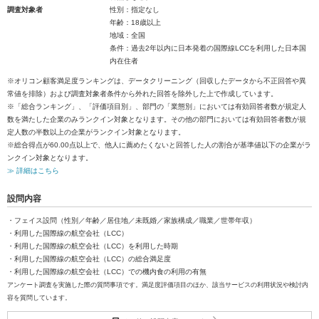
調査対象者
性別：指定なし
年齢：18歳以上
地域：全国
条件：過去2年以内に日本発着の国際線LCCを利用した日本国
内在住者
※オリコン顧客満足度ランキングは、データクリーニング（回収したデータから不正回答や異
常値を排除）および調査対象者条件から外れた回答を除外した上で作成しています。
※「総合ランキング」、「評価項目別」、部門の「業態別」においては有効回答者数が規定人
数を満たした企業のみランクイン対象となります。その他の部門においては有効回答者数が規
定人数の半数以上の企業がランクイン対象となります。
※総合得点が60.00点以上で、他人に薦めたくないと回答した人の割合が基準値以下の企業がラ
ンクイン対象となります。
≫ 詳細はこちら
設問内容
・フェイス設問（性別／年齢／居住地／未既婚／家族構成／職業／世帯年収）
・利用した国際線の航空会社（LCC）
・利用した国際線の航空会社（LCC）を利用した時期
・利用した国際線の航空会社（LCC）の総合満足度
・利用した国際線の航空会社（LCC）での機内食の利用の有無
アンケート調査を実施した際の質問事項です。満足度評価項目のほか、該当サービスの利用状況や検討内
容を質問しています。