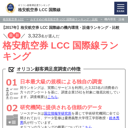
オリコン顧客満足度ランキング
格安航空券 LCC 国際線
格安航空券 LCC
おすすめの格安航空券 LCC 国際線ランキング・比較
機内環境・設備
【2017年】格安航空券 LCC 国際線の機内環境・設備ランキング・比較
／
／
3,323
最
新
名が選んだ
格安航空券 LCC 国際線ラン
キング
オリコン顧客満足度調査の特徴
日本最大級の規模による独自の調査
同ランキングは、実際にサービスを利用した3,323名の消費者の
方々のアンケートを基に、調査企業15社を対象に徹底比較してい
ます。調査概要は
こちら
。
研究機関に提供される信頼のデータ
ソースデータは
国立情報学研究所
を通じて学術研究機関に全て公
開されており、データ監修は慶應義塾大学理工学部教授・
鈴木秀
男
氏が行っています。
オリコンのランキングの概要については
こちら
。