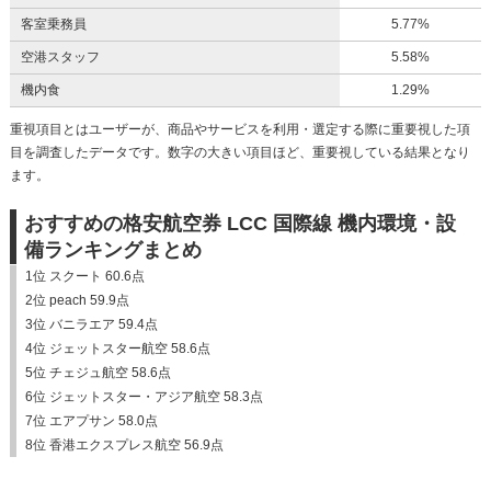
客室乗務員
5.77%
空港スタッフ
5.58%
機内食
1.29%
重視項目とはユーザーが、商品やサービスを利用・選定する際に重要視した項
目を調査したデータです。数字の大きい項目ほど、重要視している結果となり
ます。
おすすめの格安航空券 LCC 国際線 機内環境・設
備ランキングまとめ
1位 スクート 60.6点
2位 peach 59.9点
3位 バニラエア 59.4点
4位 ジェットスター航空 58.6点
5位 チェジュ航空 58.6点
6位 ジェットスター・アジア航空 58.3点
7位 エアプサン 58.0点
8位 香港エクスプレス航空 56.9点