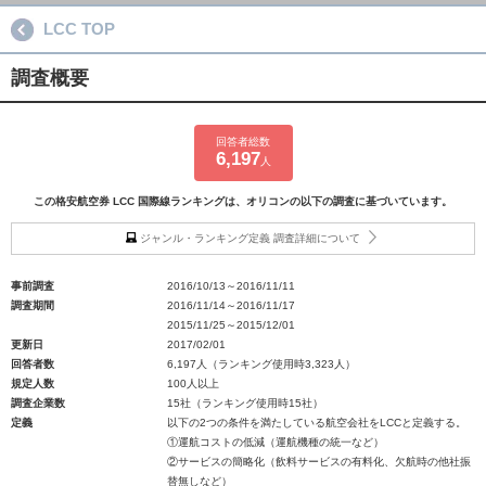
LCC TOP
調査概要
回答者総数
6,197
人
この格安航空券 LCC 国際線ランキングは、オリコンの以下の調査に基づいています。
ジャンル・ランキング定義 調査詳細について
事前調査
2016/10/13～2016/11/11
調査期間
2016/11/14～2016/11/17
2015/11/25～2015/12/01
更新日
2017/02/01
回答者数
6,197人（ランキング使用時3,323人）
規定人数
100人以上
調査企業数
15社（ランキング使用時15社）
定義
以下の2つの条件を満たしている航空会社をLCCと定義する。
①運航コストの低減（運航機種の統一など）
②サービスの簡略化（飲料サービスの有料化、欠航時の他社振
替無しなど）