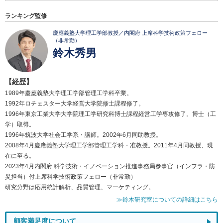
ランキング監修
慶應義塾大学理工学部教授／内閣府 上席科学技術政策フェロー
（非常勤）
鈴木秀男
【経歴】
1989年慶應義塾大学理工学部管理工学科卒業。
1992年ロチェスター大学経営大学院修士課程修了。
1996年東京工業大学大学院理工学研究科博士課程経営工学専攻修了。博士（工
学）取得。
1996年筑波大学社会工学系・講師。2002年6月同助教授。
2008年4月慶應義塾大学理工学部管理工学科・准教授。2011年4月同教授、現
在に至る。
2023年4月内閣府 科学技術・イノベーション推進事務局参事官（インフラ・防
災担当）付上席科学技術政策フェロー（非常勤）
研究分野は応用統計解析、品質管理、マーケティング。
≫鈴木研究室についての詳細はこちら
顧客満足度について