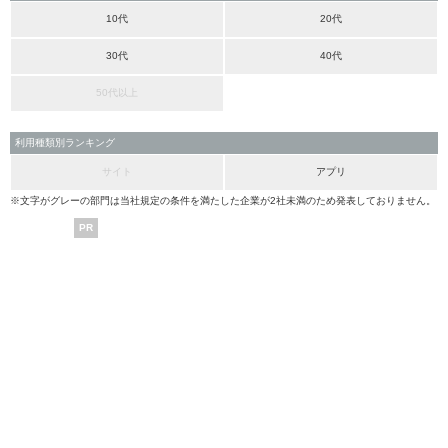
10代
20代
30代
40代
50代以上
利用種類別ランキング
サイト
アプリ
※文字がグレーの部門は当社規定の条件を満たした企業が2社未満のため発表しておりません。
PR