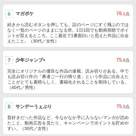
マガポケ
76
.1
点
続きから読むボタンを押しても、話のページにすぐ飛ぶのでは
なく一覧のページのままになる所。1日1回でも動画視聴でポイ
ントが貰えるところ。ここ最近で1番面白いと思えた作品に出会
えたこと。（30代／女性）
少年ジャンプ+
75
.8
点
完全にオリジナルの優良な作品の連載、読み切りがある。中で
も読み切り作の「勇者ご一行の帰り道」という作品に出合えた
ことがとても素晴らしく、書籍化されることを期待している。
（40代／男性）
サンデーうぇぶり
75
.5
点
昔好きだった作品など、今なかなか手に入らないマンガが読め
たこと。動画広告を見たり、キャンペーンでポイントを貯めや
すい。（30代／女性）