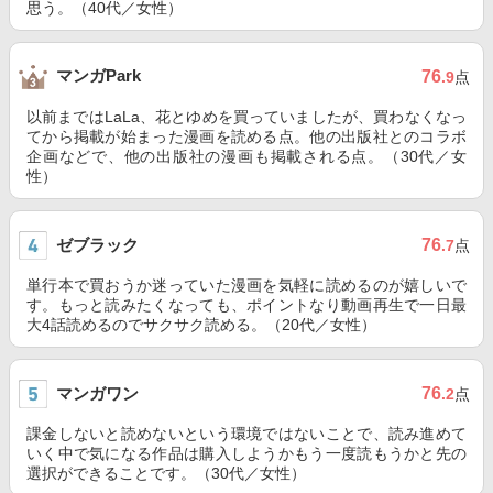
思う。（40代／女性）
マンガPark
76
.9
点
以前まではLaLa、花とゆめを買っていましたが、買わなくなっ
てから掲載が始まった漫画を読める点。他の出版社とのコラボ
企画などで、他の出版社の漫画も掲載される点。（30代／女
性）
ゼブラック
76
.7
点
単行本で買おうか迷っていた漫画を気軽に読めるのが嬉しいで
す。もっと読みたくなっても、ポイントなり動画再生で一日最
大4話読めるのでサクサク読める。（20代／女性）
マンガワン
76
.2
点
課金しないと読めないという環境ではないことで、読み進めて
いく中で気になる作品は購入しようかもう一度読もうかと先の
選択ができることです。（30代／女性）