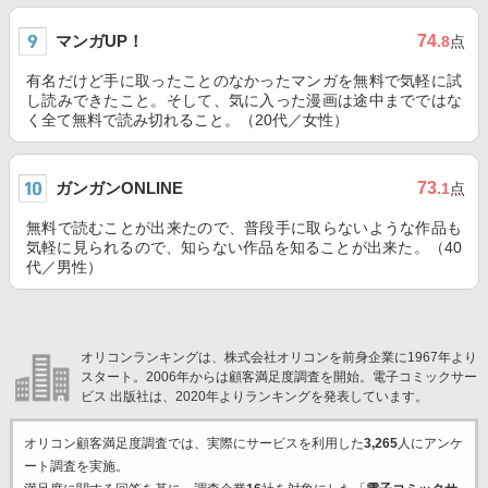
マンガUP！
74
.8
点
有名だけど手に取ったことのなかったマンガを無料で気軽に試
し読みできたこと。そして、気に入った漫画は途中までではな
く全て無料で読み切れること。（20代／女性）
ガンガンONLINE
73
.1
点
無料で読むことが出来たので、普段手に取らないような作品も
気軽に見られるので、知らない作品を知ることが出来た。（40
代／男性）
オリコンランキングは、株式会社オリコンを前身企業に1967年より
スタート。2006年からは顧客満足度調査を開始。電子コミックサー
ビス 出版社は、2020年よりランキングを発表しています。
オリコン顧客満足度調査では、実際にサービスを利用した
3,265
人にアンケ
ート調査を実施。