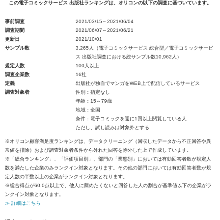
この電子コミックサービス 出版社ランキングは、オリコンの以下の調査に基づいています。
事前調査
2021/03/15～2021/06/04
調査期間
2021/06/07～2021/06/21
更新日
2021/10/01
サンプル数
3,265人（電子コミックサービス 総合型／電子コミックサービ
ス 出版社調査における総サンプル数10,962人）
規定人数
100人以上
調査企業数
16社
定義
出版社が独自でマンガをWEB上で配信しているサービス
調査対象者
性別：指定なし
年齢：15～79歳
地域：全国
条件：電子コミックを週に1回以上閲覧している人
ただし、試し読みは対象外とする
※オリコン顧客満足度ランキングは、データクリーニング（回収したデータから不正回答や異
常値を排除）および調査対象者条件から外れた回答を除外した上で作成しています。
※「総合ランキング」、「評価項目別」、部門の「業態別」においては有効回答者数が規定人
数を満たした企業のみランクイン対象となります。その他の部門においては有効回答者数が規
定人数の半数以上の企業がランクイン対象となります。
※総合得点が60.0点以上で、他人に薦めたくないと回答した人の割合が基準値以下の企業がラ
ンクイン対象となります。
≫ 詳細はこちら