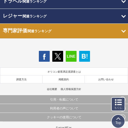
トラベル
関連ランキング
レジャー
関連ランキング
専門家評価
関連ランキング
オリコン顧客満足度調査とは
調査方法
掲載規約
お問い合わせ
会社概要
個人情報保護方針
引用・転載について
もくじ
利用者の声について
当サイトで公開されている情報（文字、写真、イラスト、画像データ等）及びこれらの配置・
編集および構造などについての著作権は株式会社oricon MEに帰属しております。
クッキーの使用について
当サイトに掲載している内容はすべてサービスの利用者が提出された見解・感想です。
これらの情報を権利者の許可なく無断転載・複製などの二次利用を行うことは固く禁じており
Top
弊社が内容について正確性を含め一切保証するものではありません。
ます。
このサイトでは Cookie を使用して、ユーザーに合わせたコンテンツや広告の表示、ソーシャル
© oricon ME inc.