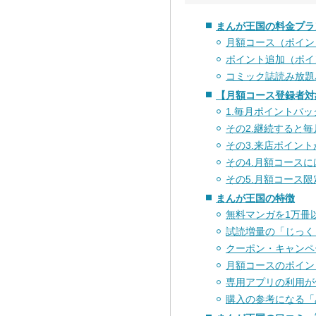
まんが王国の料金プラ
月額コース（ポイン
ポイント追加（ポイ
コミック誌読み放題
【月額コース登録者対
1.毎月ポイントバ
その2.継続すると
その3.来店ポイン
その4.月額コース
その5.月額コース
まんが王国の特徴
無料マンガを1万冊
試読増量の「じっく
クーポン・キャンペ
月額コースのポイン
専用アプリの利用が
購入の参考になる「