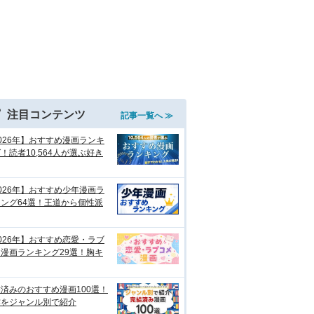
注目コンテンツ
記事一覧へ ≫
026年】おすすめ漫画ランキ
！読者10,564人が選ぶ好き
026年】おすすめ少年漫画ラ
ング64選！王道から個性派
026年】おすすめ恋愛・ラブ
漫画ランキング29選！胸キ
済みのおすすめ漫画100選！
作をジャンル別で紹介