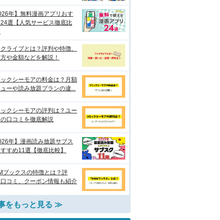
026年】無料漫画アプリおす
24選【人気サービス徹底比
】
ックライブとは？評判や特徴、
い方や金額などを解説！
ミックシーモアの料金は？月額
ューや読み放題プランの違...
ミックシーモアの評判は？ユー
ーの口コミを徹底解説
026年】漫画読み放題サブス
すすめ11選【徹底比較】
Mブックスの特徴とは？評
・口コミ、クーポン情報も紹介
事をもっと見る ≫