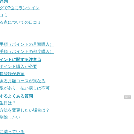
評判
グで7位にランクイン
コミ
る点についての口コミ
手順（ポイントの月額購入）
手順（ポイントの都度購入）
イントに関する注意点
ポイント購入が必要
員登録が必須
きる月額コースが異なる
限があり、払い戻しは不可
するよくある質問
PR
生日は？
方法を変更したい場合は？
削除したい
に減っている