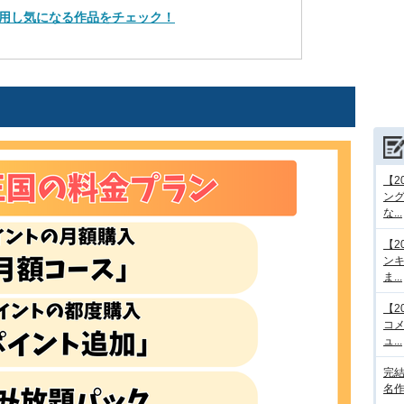
用し気になる作品をチェック！
【2
ング
な...
【2
ンキ
ま...
【2
コメ
ュ...
完結
名