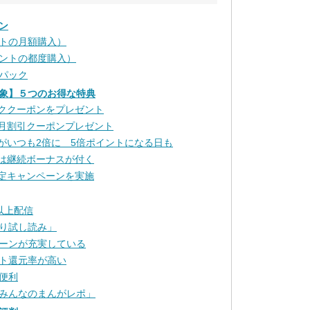
ン
トの月額購入）
ントの都度購入）
パック
象】５つのお得な特典
ッククーポンをプレゼント
毎月割引クーポンプレゼント
トがいつも2倍に 5倍ポイントになる日も
には継続ボーナスが付く
限定キャンペーンを実施
以上配信
り試し読み」
ーンが充実している
ト還元率が高い
便利
みんなのまんがレポ」