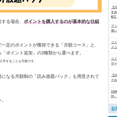
【2
すめ
較
覧する場合、
ポイントを購入するのが基本的な仕組
ブ
使
コ
で一定のポイントが獲得できる「月額コース」と、
メニ
る「ポイント追加」の2種類から選べます。
コ
入手することも可能です。
ザ
【2
題になる月額制の「読み放題パック」も用意されて
クお
DM
判
う。
記
）