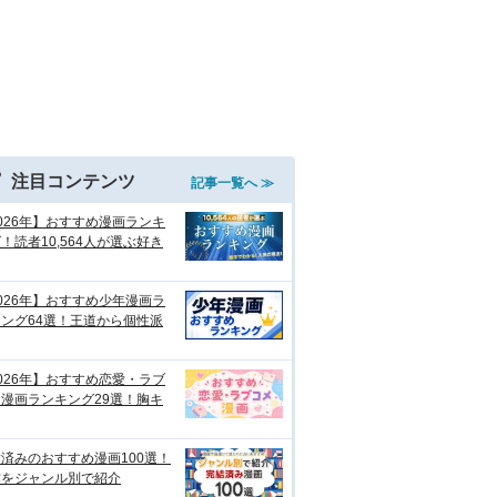
注目コンテンツ
記事一覧へ ≫
026年】おすすめ漫画ランキ
！読者10,564人が選ぶ好き
026年】おすすめ少年漫画ラ
ング64選！王道から個性派
026年】おすすめ恋愛・ラブ
漫画ランキング29選！胸キ
済みのおすすめ漫画100選！
作をジャンル別で紹介