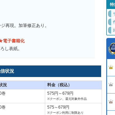
特
ージ再現。加筆修正あり。
★電子書籍化
下ろし表紙。
配信状況
状況
料金（税込）
0巻
575円～679円
※クーポン、還元対象外作品
0巻
575～679円
※クーポン利用に制限あり