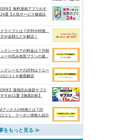
026年】無料漫画アプリおす
24選【人気サービス徹底比
】
ックライブとは？評判や特徴、
い方や金額などを解説！
ミックシーモアの料金は？月額
ューや読み放題プランの違...
ミックシーモアの評判は？ユー
ーの口コミを徹底解説
026年】漫画読み放題サブス
すすめ11選【徹底比較】
Mブックスの特徴とは？評
・口コミ、クーポン情報も紹介
事をもっと見る ≫