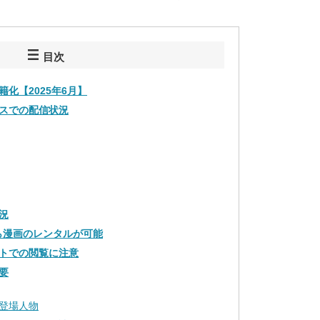
目次
化【2025年6月】
スでの配信状況
況
ASなら漫画のレンタルが可能
トでの閲覧に注意
要
登場人物