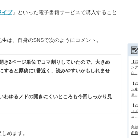
ライブ
」といった電子書籍サービスで購入すること
生は、自身のSNSで次のようにコメント。
開き2ページ単位でコマ割りしていたので、大きめ
【2
ング
にすると原稿に1番近く、読みやすいかもしれませ
な...
【2
ンキ
ま...
いわゆるノドの開きにくいところも今回しっかり見
【2
コメ
ュ...
完結
楽しめます。
名