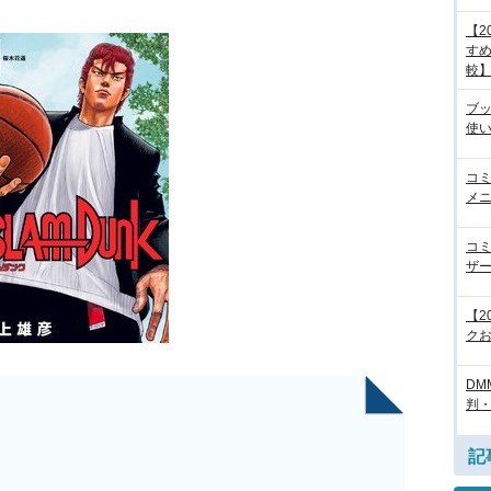
【2
すめ
較
ブ
使
コ
メニ
コ
ザ
【2
クお
DM
判
記