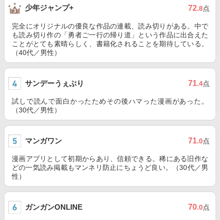
少年ジャンプ+
72
.8
点
完全にオリジナルの優良な作品の連載、読み切りがある。中で
も読み切り作の「勇者ご一行の帰り道」という作品に出合えた
ことがとても素晴らしく、書籍化されることを期待している。
（40代／男性）
サンデーうぇぶり
71
.4
点
試しで読んで面白かったためその後ハマった漫画があった。
（30代／男性）
マンガワン
71
.0
点
漫画アプリとして初期からあり、信頼できる。稀にある旧作な
どの一気読み掲載もマンネリ防止にちょうど良い。（30代／男
性）
ガンガンONLINE
70
.0
点