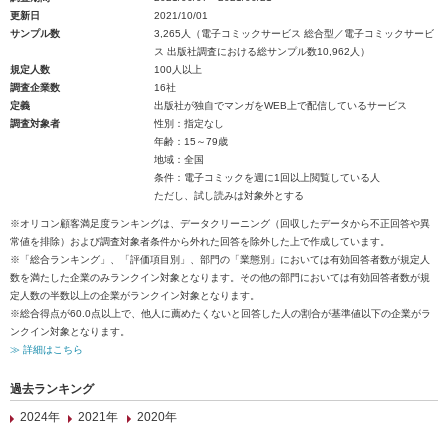
更新日
2021/10/01
サンプル数
3,265人（電子コミックサービス 総合型／電子コミックサービ
ス 出版社調査における総サンプル数10,962人）
規定人数
100人以上
調査企業数
16社
定義
出版社が独自でマンガをWEB上で配信しているサービス
調査対象者
性別：指定なし
年齢：15～79歳
地域：全国
条件：電子コミックを週に1回以上閲覧している人
ただし、試し読みは対象外とする
※オリコン顧客満足度ランキングは、データクリーニング（回収したデータから不正回答や異
常値を排除）および調査対象者条件から外れた回答を除外した上で作成しています。
※「総合ランキング」、「評価項目別」、部門の「業態別」においては有効回答者数が規定人
数を満たした企業のみランクイン対象となります。その他の部門においては有効回答者数が規
定人数の半数以上の企業がランクイン対象となります。
※総合得点が60.0点以上で、他人に薦めたくないと回答した人の割合が基準値以下の企業がラ
ンクイン対象となります。
≫ 詳細はこちら
過去ランキング
2024年
2021年
2020年