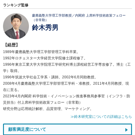
ランキング監修
慶應義塾大学理工学部教授／内閣府 上席科学技術政策フェロー
（非常勤）
鈴木秀男
【経歴】
1989年慶應義塾大学理工学部管理工学科卒業。
1992年ロチェスター大学経営大学院修士課程修了。
1996年東京工業大学大学院理工学研究科博士課程経営工学専攻修了。博士（工
学）取得。
1996年筑波大学社会工学系・講師。2002年6月同助教授。
2008年4月慶應義塾大学理工学部管理工学科・准教授。2011年4月同教授、現
在に至る。
2023年4月内閣府 科学技術・イノベーション推進事務局参事官（インフラ・防
災担当）付上席科学技術政策フェロー（非常勤）
研究分野は応用統計解析、品質管理、マーケティング。
≫鈴木研究室についての詳細はこちら
顧客満足度について