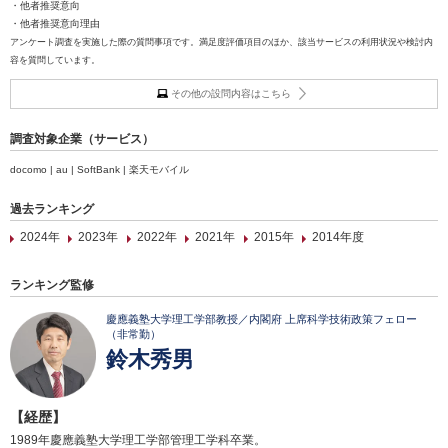
・他者推奨意向
・他者推奨意向理由
アンケート調査を実施した際の質問事項です。満足度評価項目のほか、該当サービスの利用状況や検討内
容を質問しています。
その他の設問内容はこちら
調査対象企業（サービス）
docomo | au | SoftBank | 楽天モバイル
過去ランキング
2024年
2023年
2022年
2021年
2015年
2014年度
ランキング監修
慶應義塾大学理工学部教授／内閣府 上席科学技術政策フェロー
（非常勤）
鈴木秀男
【経歴】
1989年慶應義塾大学理工学部管理工学科卒業。