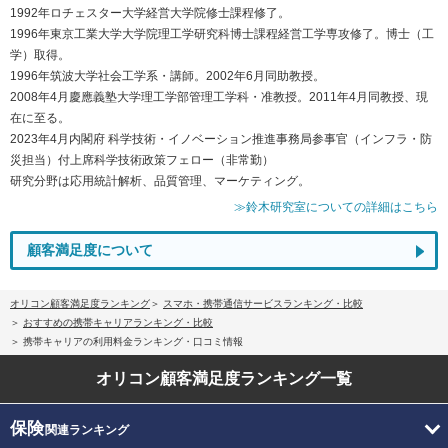
1992年ロチェスター大学経営大学院修士課程修了。
1996年東京工業大学大学院理工学研究科博士課程経営工学専攻修了。博士（工
学）取得。
1996年筑波大学社会工学系・講師。2002年6月同助教授。
2008年4月慶應義塾大学理工学部管理工学科・准教授。2011年4月同教授、現
在に至る。
2023年4月内閣府 科学技術・イノベーション推進事務局参事官（インフラ・防
災担当）付上席科学技術政策フェロー（非常勤）
研究分野は応用統計解析、品質管理、マーケティング。
≫鈴木研究室についての詳細はこちら
顧客満足度について
オリコン顧客満足度ランキング
スマホ・携帯通信サービスランキング・比較
おすすめの携帯キャリアランキング・比較
携帯キャリアの利用料金ランキング・口コミ情報
オリコン顧客満足度
ランキング一覧
保険
関連ランキング