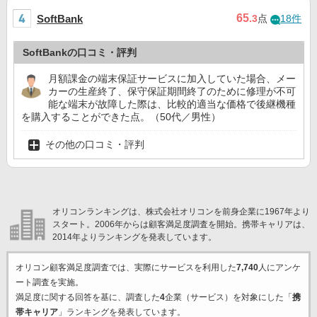
65
SoftBank
.3
点
18件
SoftBankの口コミ・評判
月額課金の端末保証サービスに加入していた場合、メー
カーの生産終了、保守保証期間終了のために修理が不可
能な端末が故障した際は、比較的適当な価格で後継機種
を購入することができた点。（50代／男性）
その他の口コミ・評判
オリコンランキングは、株式会社オリコンを前身企業に1967年より
スタート。2006年からは顧客満足度調査を開始。携帯キャリアは、
2014年よりランキングを発表しています。
オリコン顧客満足度調査では、実際にサービスを利用した
7,740
人にアンケ
ート調査を実施。
満足度に関する回答を基に、調査した
4
企業（サービス）を対象にした「
携
帯キャリア
」ランキングを発表しています。