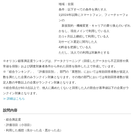
地域：全国
条件：以下すべての条件を満たす人
1)2024年以降にスマートフォン、フィーチャーフォ
ンの
新規契約・機種変更・キャリアの乗り換えのいずれ
かをし、現在メインで利用している人
2) 1ヶ月以上継続して利用している人
3)サービス選定に関与した人
4)料金を把握している人
ただし、法人での利用は対象外とする
※オリコン顧客満足度ランキングは、データクリーニング（回収したデータから不正回答や異
常値を排除）および調査対象者条件から外れた回答を除外した上で作成しています。
※「総合ランキング」、「評価項目別」、部門の「業態別」においては有効回答者数が規定人
数を満たした企業のみランクイン対象となります。その他の部門においては有効回答者数が規
定人数の半数以上の企業がランクイン対象となります。
※総合得点が60.0点以上で、他人に薦めたくないと回答した人の割合が基準値以下の企業がラ
ンクイン対象となります。
≫ 詳細はこちら
設問内容
・総合満足度
・評価項目（小項目）
・利用した感想（良かった点・悪かった点）