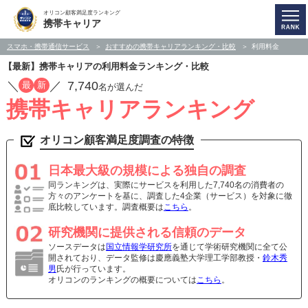
オリコン顧客満足度ランキング
携帯キャリア
スマホ・携帯通信サービス
おすすめの携帯キャリアランキング・比較
利用料金
【最新】携帯キャリアの利用料金ランキング・比較
／
／
7,740
最
新
名が選んだ
携帯キャリアランキング
オリコン顧客満足度調査の特徴
日本最大級の規模による独自の調査
同ランキングは、実際にサービスを利用した7,740名の消費者の
方々のアンケートを基に、調査した4企業（サービス）を対象に徹
底比較しています。調査概要は
こちら
。
研究機関に提供される信頼のデータ
ソースデータは
国立情報学研究所
を通じて学術研究機関に全て公
開されており、データ監修は慶應義塾大学理工学部教授・
鈴木秀
男
氏が行っています。
オリコンのランキングの概要については
こちら
。