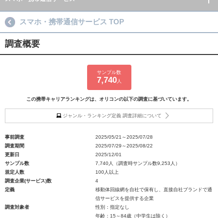
スマホ・携帯通信サービス TOP
調査概要
サンプル数
7,740
人
この携帯キャリアランキングは、オリコンの以下の調査に基づいています。
ジャンル・ランキング定義 調査詳細について
事前調査
2025/05/21～2025/07/28
調査期間
2025/07/29～2025/08/22
更新日
2025/12/01
サンプル数
7,740人（調査時サンプル数9,253人）
規定人数
100人以上
調査企業(サービス)数
4
定義
移動体回線網を自社で保有し、直接自社ブランドで通
信サービスを提供する企業
調査対象者
性別：指定なし
年齢：15～84歳（中学生は除く）