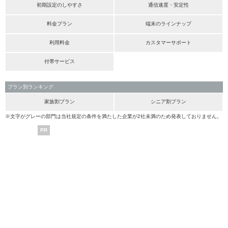
初期設定のしやすさ
通信速度・安定性
料金プラン
端末のラインナップ
利用料金
カスタマーサポート
付帯サービス
プラン別ランキング
家族割プラン
シニア割プラン
※文字がグレーの部門は当社規定の条件を満たした企業が2社未満のため発表しておりません。
PR