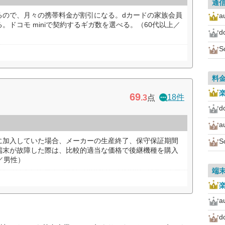
通
るので、月々の携帯料金が割引になる。dカードの家族会員
a
。ドコモ miniで契約するギガ数を選べる。（60代以上／
d
S
料
69
18件
.3
点
d
a
に加入していた場合、メーカーの生産終了、保守保証期間
S
端末が故障した際は、比較的適当な価格で後継機種を購入
／男性）
端
a
d