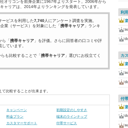
オリコンを前身企業に1967年よりスタート。2006年から
キャリアは、2014年よりランキングを発表しています。
利
サービスを利用した
7,740
人にアンケート調査を実施。
4
企業（サービス）を対象にした「
携帯キャリア
」ランキ
a
d
から「
携帯キャリア
」を評価。さらに回答者の口コミや評
載しています。
からも比較することで「
携帯キャリア
」選びにお役立てく
カ
a
d
えて比較することが出来ます。
付
キャンペーン
初期設定のしやすさ
d
料金プラン
端末のラインナップ
カスタマーサポート
付帯サービス
a