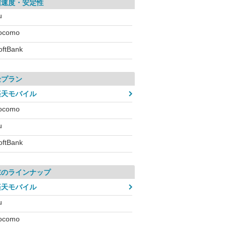
信速度・安定性
u
ocomo
oftBank
金プラン
楽天モバイル
ocomo
u
oftBank
末のラインナップ
楽天モバイル
u
ocomo