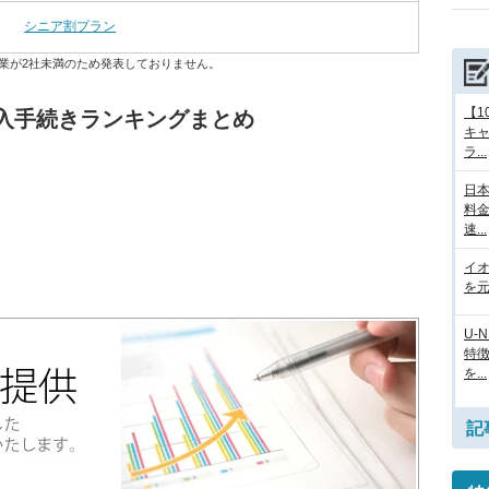
シニア割プラン
業が2社未満のため発表しておりません。
【1
入手続きランキングまとめ
キ
ラ...
日本
料
速...
イ
を元
U-
特
を...
記