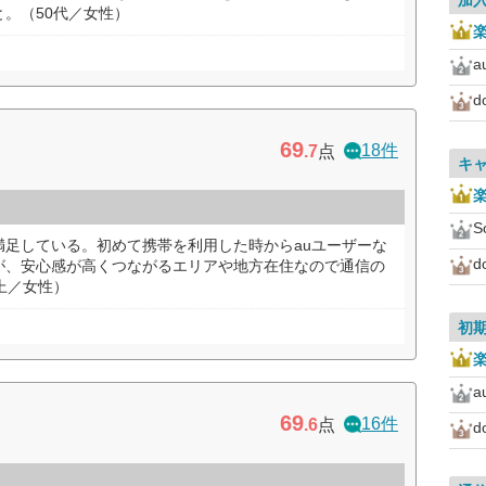
加
。（50代／女性）
a
d
69
18件
.7
点
キ
S
満足している。初めて携帯を利用した時からauユーザーな
d
が、安心感が高くつながるエリアや地方在住なので通信の
上／女性）
初
a
69
16件
.6
点
d