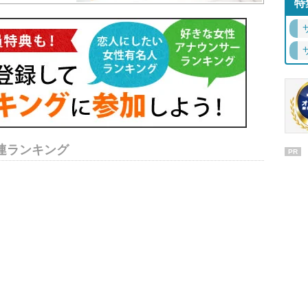
特
連ランキング
PR