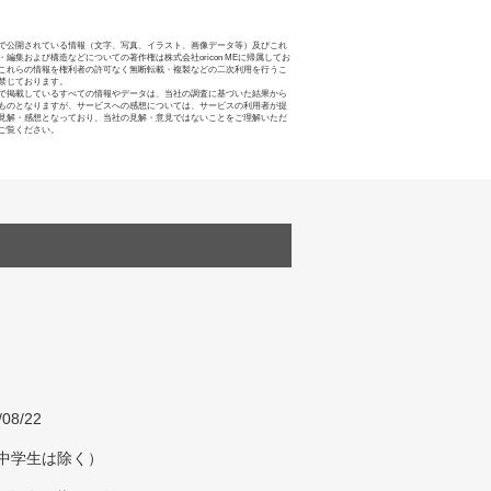
で公開されている情報（文字、写真、イラスト、画像データ等）及びこれ
・編集および構造などについての著作権は株式会社oricon MEに帰属してお
これらの情報を権利者の許可なく無断転載・複製などの二次利用を行うこ
禁じております。
で掲載しているすべての情報やデータは、当社の調査に基づいた結果から
ものとなりますが、サービスへの感想については、サービスの利用者が提
見解・感想となっており、当社の見解・意見ではないことをご理解いただ
ご覧ください。
/08/22
（中学生は除く）