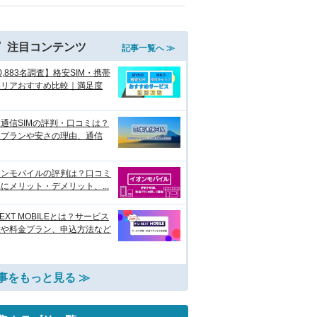
注目コンテンツ
記事一覧へ ≫
0,883名調査】格安SIM・携帯
ャリアおすすめ比較｜満足度
通信SIMの評判・口コミは？
金プランや安さの理由、通信
オンモバイルの評判は？口コミ
にメリット・デメリット、...
NEXT MOBILEとは？サービス
徴や料金プラン、申込方法など
事をもっと見る ≫