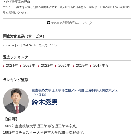
・他者推奨意向理由
アンケート調査を実施した際の質問事項です。満足度評価項目のほか、該当サービスの利用状況や検討内
容を質問しています。
その他の設問内容はこちら
調査対象企業（サービス）
docomo | au | SoftBank | 楽天モバイル
過去ランキング
2024年
2023年
2022年
2021年
2015年
2014年度
ランキング監修
慶應義塾大学理工学部教授／内閣府 上席科学技術政策フェロー
（非常勤）
鈴木秀男
【経歴】
1989年慶應義塾大学理工学部管理工学科卒業。
1992年ロチェスター大学経営大学院修士課程修了。