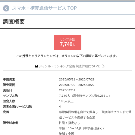
スマホ・携帯通信サービス TOP
調査概要
サンプル数
7,740
人
この携帯キャリアランキングは、オリコンの以下の調査に基づいています。
ジャンル・ランキング定義 調査詳細について
事前調査
2025/05/21～2025/07/28
調査期間
2025/07/29～2025/08/22
更新日
2025/12/01
サンプル数
7,740人（調査時サンプル数9,253人）
規定人数
100人以上
調査企業(サービス)数
4
定義
移動体回線網を自社で保有し、直接自社ブランドで通
信サービスを提供する企業
調査対象者
性別：指定なし
年齢：15～84歳（中学生は除く）
地域：全国