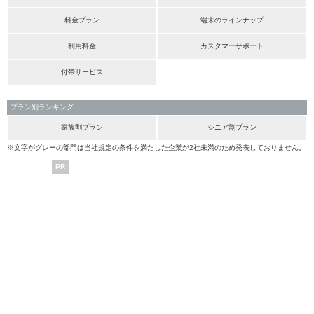
料金プラン
端末のラインナップ
利用料金
カスタマーサポート
付帯サービス
プラン別ランキング
家族割プラン
シニア割プラン
※文字がグレーの部門は当社規定の条件を満たした企業が2社未満のため発表しておりません。
PR