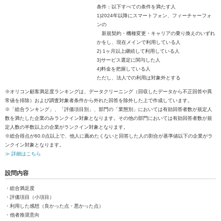
条件：以下すべての条件を満たす人
1)2024年以降にスマートフォン、フィーチャーフォ
ンの
新規契約・機種変更・キャリアの乗り換えのいずれ
かをし、現在メインで利用している人
2) 1ヶ月以上継続して利用している人
3)サービス選定に関与した人
4)料金を把握している人
ただし、法人での利用は対象外とする
※オリコン顧客満足度ランキングは、データクリーニング（回収したデータから不正回答や異
常値を排除）および調査対象者条件から外れた回答を除外した上で作成しています。
※「総合ランキング」、「評価項目別」、部門の「業態別」においては有効回答者数が規定人
数を満たした企業のみランクイン対象となります。その他の部門においては有効回答者数が規
定人数の半数以上の企業がランクイン対象となります。
※総合得点が60.0点以上で、他人に薦めたくないと回答した人の割合が基準値以下の企業がラ
ンクイン対象となります。
≫ 詳細はこちら
設問内容
・総合満足度
・評価項目（小項目）
・利用した感想（良かった点・悪かった点）
・他者推奨意向