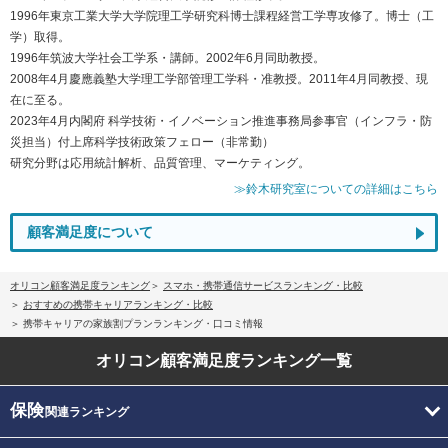
1996年東京工業大学大学院理工学研究科博士課程経営工学専攻修了。博士（工
学）取得。
1996年筑波大学社会工学系・講師。2002年6月同助教授。
2008年4月慶應義塾大学理工学部管理工学科・准教授。2011年4月同教授、現
在に至る。
2023年4月内閣府 科学技術・イノベーション推進事務局参事官（インフラ・防
災担当）付上席科学技術政策フェロー（非常勤）
研究分野は応用統計解析、品質管理、マーケティング。
≫鈴木研究室についての詳細はこちら
顧客満足度について
オリコン顧客満足度ランキング
スマホ・携帯通信サービスランキング・比較
おすすめの携帯キャリアランキング・比較
携帯キャリアの家族割プランランキング・口コミ情報
オリコン顧客満足度
ランキング一覧
保険
関連ランキング