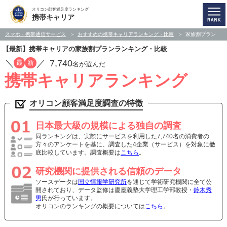
オリコン顧客満足度ランキング
携帯キャリア
スマホ・携帯通信サービス
おすすめの携帯キャリアランキング・比較
家族割プラン
【最新】携帯キャリアの家族割プランランキング・比較
／
／
7,740
最
新
名が選んだ
携帯キャリアランキング
オリコン顧客満足度調査の特徴
日本最大級の規模による独自の調査
同ランキングは、実際にサービスを利用した7,740名の消費者の
方々のアンケートを基に、調査した4企業（サービス）を対象に徹
底比較しています。調査概要は
こちら
。
研究機関に提供される信頼のデータ
ソースデータは
国立情報学研究所
を通じて学術研究機関に全て公
開されており、データ監修は慶應義塾大学理工学部教授・
鈴木秀
男
氏が行っています。
オリコンのランキングの概要については
こちら
。