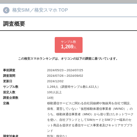
格安SIM／格安スマホ TOP
調査概要
サンプル数
1,269
人
この格安スマホランキングは、オリコンの以下の調査に基づいています。
事前調査
2024/05/23～2024/07/25
調査期間
2024/07/26～2024/09/02
更新日
2024/12/02
サンプル数
1,269人（調査時サンプル数1,422人）
規定人数
100人以上
調査企業数
14社
定義
移動通信サービスに関わる自社回線網や無線局を自社で開設、
保有、運営していない「仮想移動体通信事業者（MVNO）」の
うち、移動体通信事業者（MNO）から借り受けたネットワーク
を使い、自社ブランドとしてSIMカードとSIMフリー端末のセ
ット商品を提供する通信サービス事業者及びキャリアサブブラ
ンド
調査対象者
性別：指定なし