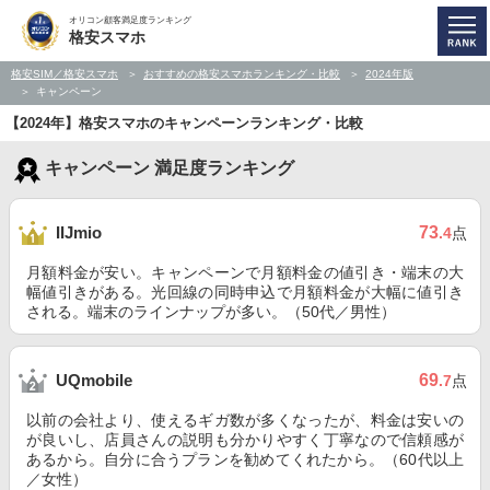
オリコン顧客満足度ランキング
格安スマホ
格安SIM／格安スマホ
おすすめの格安スマホランキング・比較
2024年版
キャンペーン
【2024年】格安スマホのキャンペーンランキング・比較
キャンペーン 満足度ランキング
73
IIJmio
.4
点
月額料金が安い。キャンペーンで月額料金の値引き・端末の大
幅値引きがある。光回線の同時申込で月額料金が大幅に値引き
される。端末のラインナップが多い。（50代／男性）
69
UQmobile
.7
点
以前の会社より、使えるギガ数が多くなったが、料金は安いの
が良いし、店員さんの説明も分かりやすく丁寧なので信頼感が
あるから。自分に合うプランを勧めてくれたから。（60代以上
／女性）