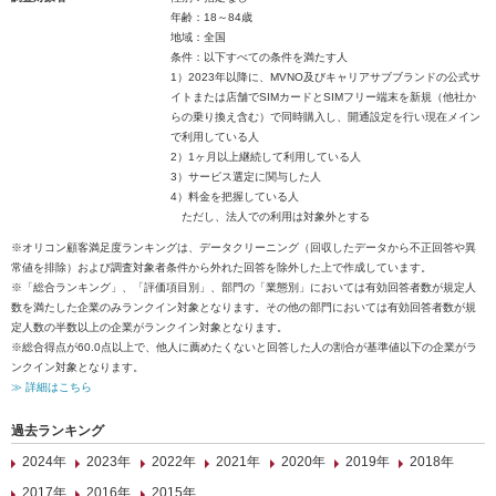
年齢：18～84歳
地域：全国
条件：以下すべての条件を満たす人
1）2023年以降に、MVNO及びキャリアサブブランドの公式サ
イトまたは店舗でSIMカードとSIMフリー端末を新規（他社か
らの乗り換え含む）で同時購入し、開通設定を行い現在メイン
で利用している人
2）1ヶ月以上継続して利用している人
3）サービス選定に関与した人
4）料金を把握している人
ただし、法人での利用は対象外とする
※オリコン顧客満足度ランキングは、データクリーニング（回収したデータから不正回答や異
常値を排除）および調査対象者条件から外れた回答を除外した上で作成しています。
※「総合ランキング」、「評価項目別」、部門の「業態別」においては有効回答者数が規定人
数を満たした企業のみランクイン対象となります。その他の部門においては有効回答者数が規
定人数の半数以上の企業がランクイン対象となります。
※総合得点が60.0点以上で、他人に薦めたくないと回答した人の割合が基準値以下の企業がラ
ンクイン対象となります。
≫ 詳細はこちら
過去ランキング
2024年
2023年
2022年
2021年
2020年
2019年
2018年
2017年
2016年
2015年