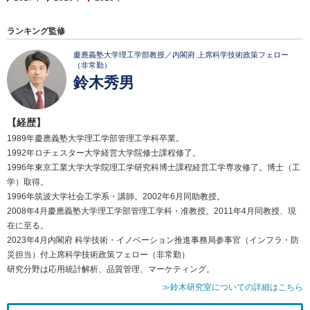
ランキング監修
慶應義塾大学理工学部教授／内閣府 上席科学技術政策フェロー
（非常勤）
鈴木秀男
【経歴】
1989年慶應義塾大学理工学部管理工学科卒業。
1992年ロチェスター大学経営大学院修士課程修了。
1996年東京工業大学大学院理工学研究科博士課程経営工学専攻修了。博士（工
学）取得。
1996年筑波大学社会工学系・講師。2002年6月同助教授。
2008年4月慶應義塾大学理工学部管理工学科・准教授。2011年4月同教授、現
在に至る。
2023年4月内閣府 科学技術・イノベーション推進事務局参事官（インフラ・防
災担当）付上席科学技術政策フェロー（非常勤）
研究分野は応用統計解析、品質管理、マーケティング。
≫鈴木研究室についての詳細はこちら