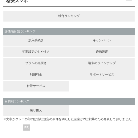
格安スマホ
総合ランキング
評価項目別ランキング
加入手続き
キャンペーン
初期設定のしやすさ
通信速度
プランの充実さ
端末のラインナップ
利用料金
サポートサービス
付帯サービス
目的別ランキング
乗り換え
※文字がグレーの部門は当社規定の条件を満たした企業が2社未満のため発表しておりません。
PR