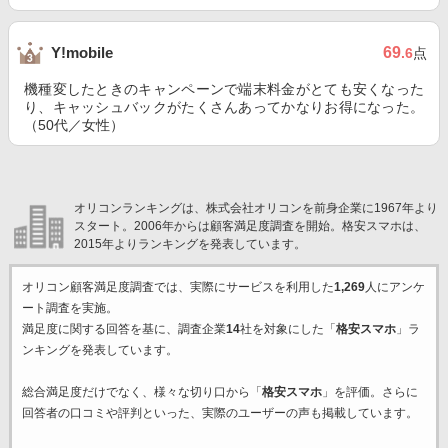
69
Y!mobile
.6
点
機種変したときのキャンペーンで端末料金がとても安くなった
り、キャッシュバックがたくさんあってかなりお得になった。
（50代／女性）
オリコンランキングは、株式会社オリコンを前身企業に1967年より
スタート。2006年からは顧客満足度調査を開始。格安スマホは、
2015年よりランキングを発表しています。
オリコン顧客満足度調査では、実際にサービスを利用した
1,269
人にアンケ
ート調査を実施。
満足度に関する回答を基に、調査企業
14
社を対象にした「
格安スマホ
」ラ
ンキングを発表しています。
総合満足度だけでなく、様々な切り口から「
格安スマホ
」を評価。さらに
回答者の口コミや評判といった、実際のユーザーの声も掲載しています。