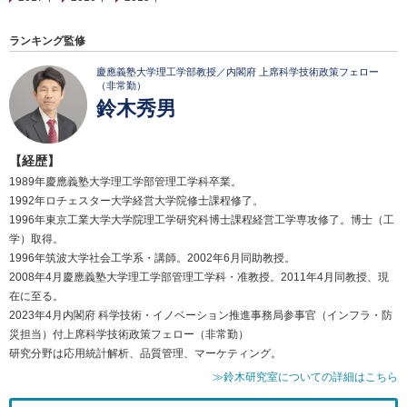
ランキング監修
慶應義塾大学理工学部教授／内閣府 上席科学技術政策フェロー
（非常勤）
鈴木秀男
【経歴】
1989年慶應義塾大学理工学部管理工学科卒業。
1992年ロチェスター大学経営大学院修士課程修了。
1996年東京工業大学大学院理工学研究科博士課程経営工学専攻修了。博士（工
学）取得。
1996年筑波大学社会工学系・講師。2002年6月同助教授。
2008年4月慶應義塾大学理工学部管理工学科・准教授。2011年4月同教授、現
在に至る。
2023年4月内閣府 科学技術・イノベーション推進事務局参事官（インフラ・防
災担当）付上席科学技術政策フェロー（非常勤）
研究分野は応用統計解析、品質管理、マーケティング。
≫鈴木研究室についての詳細はこちら