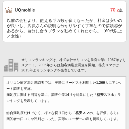
70
UQmobile
.2
点
以前の会社より、使えるギガ数が多くなったが、料金は安いの
が良いし、店員さんの説明も分かりやすく丁寧なので信頼感が
あるから。自分に合うプランを勧めてくれたから。（60代以上
／女性）
オリコンランキングは、株式会社オリコンを前身企業に1967年より
スタート。2006年からは顧客満足度調査を開始。格安スマホは、
2015年よりランキングを発表しています。
オリコン顧客満足度調査では、実際にサービスを利用した
1,269
人にアンケ
ート調査を実施。
満足度に関する回答を基に、調査企業
14
社を対象にした「
格安スマホ
」ラ
ンキングを発表しています。
総合満足度だけでなく、様々な切り口から「
格安スマホ
」を評価。さらに
回答者の口コミや評判といった、実際のユーザーの声も掲載しています。