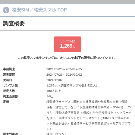
格安SIM／格安スマホ TOP
調査概要
サンプル数
1,269
人
この格安スマホランキングは、オリコンの以下の調査に基づいています。
事前調査
2024/05/23～2024/07/25
調査期間
2024/07/26～2024/09/02
更新日
2024/12/02
サンプル数
1,269人（調査時サンプル数1,422人）
規定人数
100人以上
調査企業数
14社
定義
移動通信サービスに関わる自社回線網や無線局を自社で開設、
保有、運営していない「仮想移動体通信事業者（MVNO）」の
うち、移動体通信事業者（MNO）から借り受けたネットワーク
を使い、自社ブランドとしてSIMカードとSIMフリー端末のセ
ット商品を提供する通信サービス事業者及びキャリアサブブラ
ンド
調査対象者
性別：指定なし