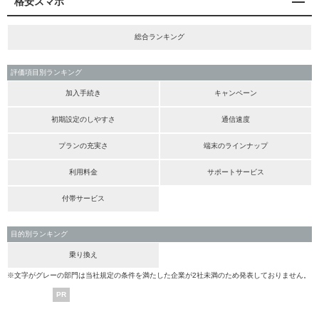
格安スマホ
総合ランキング
評価項目別ランキング
加入手続き
キャンペーン
初期設定のしやすさ
通信速度
プランの充実さ
端末のラインナップ
利用料金
サポートサービス
付帯サービス
目的別ランキング
乗り換え
※文字がグレーの部門は当社規定の条件を満たした企業が2社未満のため発表しておりません。
PR