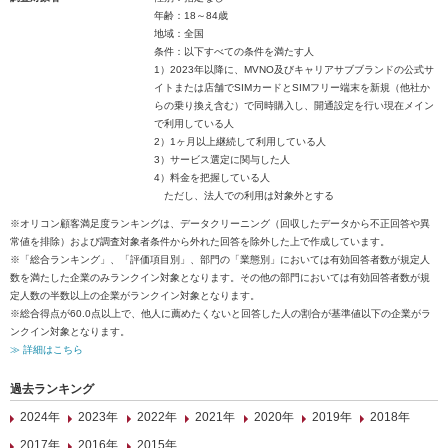
年齢：18～84歳
地域：全国
条件：以下すべての条件を満たす人
1）2023年以降に、MVNO及びキャリアサブブランドの公式サ
イトまたは店舗でSIMカードとSIMフリー端末を新規（他社か
らの乗り換え含む）で同時購入し、開通設定を行い現在メイン
で利用している人
2）1ヶ月以上継続して利用している人
3）サービス選定に関与した人
4）料金を把握している人
ただし、法人での利用は対象外とする
※オリコン顧客満足度ランキングは、データクリーニング（回収したデータから不正回答や異
常値を排除）および調査対象者条件から外れた回答を除外した上で作成しています。
※「総合ランキング」、「評価項目別」、部門の「業態別」においては有効回答者数が規定人
数を満たした企業のみランクイン対象となります。その他の部門においては有効回答者数が規
定人数の半数以上の企業がランクイン対象となります。
※総合得点が60.0点以上で、他人に薦めたくないと回答した人の割合が基準値以下の企業がラ
ンクイン対象となります。
≫ 詳細はこちら
過去ランキング
2024年
2023年
2022年
2021年
2020年
2019年
2018年
2017年
2016年
2015年