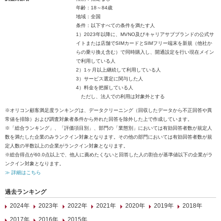
年齢：18～84歳
地域：全国
条件：以下すべての条件を満たす人
1）2023年以降に、MVNO及びキャリアサブブランドの公式サ
イトまたは店舗でSIMカードとSIMフリー端末を新規（他社か
らの乗り換え含む）で同時購入し、開通設定を行い現在メイン
で利用している人
2）1ヶ月以上継続して利用している人
3）サービス選定に関与した人
4）料金を把握している人
ただし、法人での利用は対象外とする
※オリコン顧客満足度ランキングは、データクリーニング（回収したデータから不正回答や異
常値を排除）および調査対象者条件から外れた回答を除外した上で作成しています。
※「総合ランキング」、「評価項目別」、部門の「業態別」においては有効回答者数が規定人
数を満たした企業のみランクイン対象となります。その他の部門においては有効回答者数が規
定人数の半数以上の企業がランクイン対象となります。
※総合得点が60.0点以上で、他人に薦めたくないと回答した人の割合が基準値以下の企業がラ
ンクイン対象となります。
≫ 詳細はこちら
過去ランキング
2024年
2023年
2022年
2021年
2020年
2019年
2018年
2017年
2016年
2015年