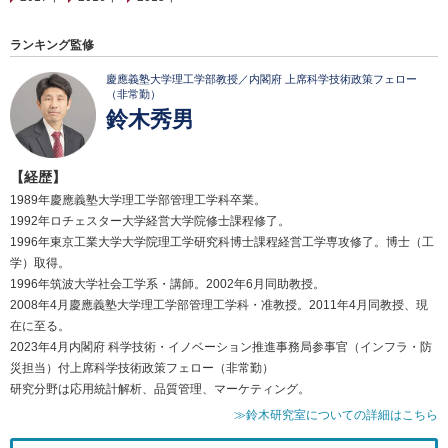
ランキング監修
慶應義塾大学理工学部教授／内閣府 上席科学技術政策フェロー
（非常勤）
鈴木秀男
【経歴】
1989年慶應義塾大学理工学部管理工学科卒業。
1992年ロチェスター大学経営大学院修士課程修了。
1996年東京工業大学大学院理工学研究科博士課程経営工学専攻修了。博士（工
学）取得。
1996年筑波大学社会工学系・講師。2002年6月同助教授。
2008年4月慶應義塾大学理工学部管理工学科・准教授。2011年4月同教授、現
在に至る。
2023年4月内閣府 科学技術・イノベーション推進事務局参事官（インフラ・防
災担当）付上席科学技術政策フェロー（非常勤）
研究分野は応用統計解析、品質管理、マーケティング。
≫鈴木研究室についての詳細はこちら