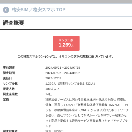
格安SIM／格安スマホ TOP
調査概要
サンプル数
1,269
人
この格安スマホランキングは、オリコンの以下の調査に基づいています。
事前調査
2024/05/23～2024/07/25
調査期間
2024/07/26～2024/09/02
更新日
2024/12/02
サンプル数
1,269人（調査時サンプル数1,422人）
規定人数
100人以上
調査企業数
14社
定義
移動通信サービスに関わる自社回線網や無線局を自社で開設、
保有、運営していない「仮想移動体通信事業者（MVNO）」の
うち、移動体通信事業者（MNO）から借り受けたネットワーク
を使い、自社ブランドとしてSIMカードとSIMフリー端末のセ
ット商品を提供する通信サービス事業者及びキャリアサブブラ
ンド
調査対象者
性別：指定なし