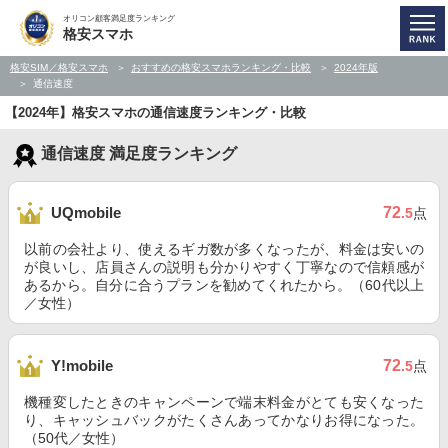
オリコン顧客満足度ランキング
格安スマホ
格安SIM／格安スマホ
おすすめの格安スマホランキング・比較
2024年版
通信速度
【2024年】格安スマホの通信速度ランキング・比較
通信速度 満足度ランキング
72
UQmobile
.5
点
以前の会社より、使えるギガ数が多くなったが、料金は安いの
が良いし、店員さんの説明も分かりやすく丁寧なので信頼感が
あるから。自分に合うプランを勧めてくれたから。（60代以上
／女性）
72
Y!mobile
.5
点
機種変したときのキャンペーンで端末料金がとても安くなった
り、キャッシュバックがたくさんあってかなりお得になった。
（50代／女性）