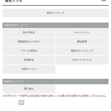
格安スマホ
総合ランキング
評価項目別ランキング
加入手続き
キャンペーン
初期設定のしやすさ
通信速度
プランの充実さ
端末のラインナップ
利用料金
サポートサービス
付帯サービス
目的別ランキング
乗り換え
※文字がグレーの部門は当社規定の条件を満たした企業が2社未満のため発表しておりません。
PR