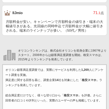
71
IIJmio
.1
点
月額料金が安い。キャンペーンで月額料金の値引き・端末の大
幅値引きがある。光回線の同時申込で月額料金が大幅に値引き
される。端末のラインナップが多い。（50代／男性）
オリコンランキングは、株式会社オリコンを前身企業に1967年より
スタート。2006年からは顧客満足度調査を開始。格安スマホは、
2015年よりランキングを発表しています。
オリコン顧客満足度調査では、実際にサービスを利用した
1,269
人にアンケ
ート調査を実施。
満足度に関する回答を基に、調査企業
14
社を対象にした「
格安スマホ
」ラ
ンキングを発表しています。
総合満足度だけでなく、様々な切り口から「
格安スマホ
」を評価。さらに
回答者の口コミや評判といった、実際のユーザーの声も掲載しています。