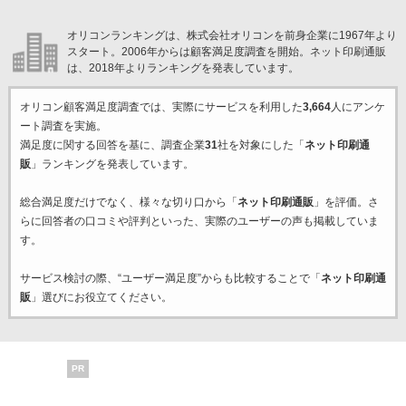
オリコンランキングは、株式会社オリコンを前身企業に1967年より
スタート。2006年からは顧客満足度調査を開始。ネット印刷通販
は、2018年よりランキングを発表しています。
オリコン顧客満足度調査では、実際にサービスを利用した
3,664
人にアンケ
ート調査を実施。
満足度に関する回答を基に、調査企業
31
社を対象にした「
ネット印刷通
販
」ランキングを発表しています。
総合満足度だけでなく、様々な切り口から「
ネット印刷通販
」を評価。さ
らに回答者の口コミや評判といった、実際のユーザーの声も掲載していま
す。
サービス検討の際、“ユーザー満足度”からも比較することで「
ネット印刷通
販
」選びにお役立てください。
PR