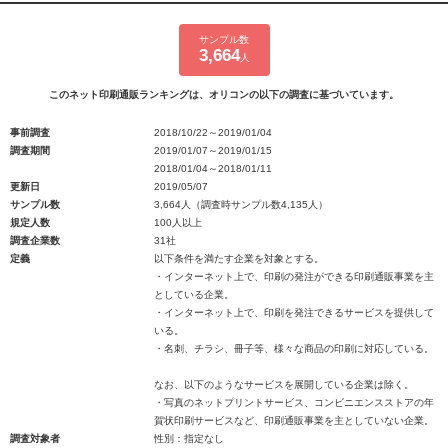
サンプル数
3,664
人
このネット印刷通販ランキングは、オリコンの以下の調査に基づいています。
事前調査
2018/10/22～2019/01/04
調査期間
2019/01/07～2019/01/15
2018/01/04～2018/01/11
更新日
2019/05/07
サンプル数
3,664人（調査時サンプル数4,135人）
規定人数
100人以上
調査企業数
31社
定義
以下条件を満たす企業を対象とする。
・インターネット上で、印刷の発注ができる印刷通販事業を主
としている企業。
・インターネット上で、印刷を発注できるサービスを提供して
いる。
・名刺、チラシ、冊子等、様々な商品の印刷に対応している。
なお、以下のようなサービスを展開している企業は除く。
・写真のネットプリントサービス、コンビニエンスストアの年
賀状印刷サービスなど、印刷通販事業を主としていない企業。
調査対象者
性別：指定なし