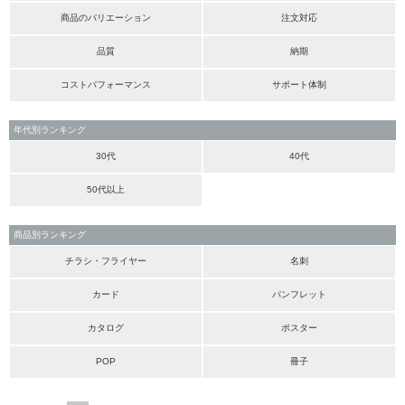
商品のバリエーション
注文対応
品質
納期
コストパフォーマンス
サポート体制
年代別ランキング
30代
40代
50代以上
商品別ランキング
チラシ・フライヤー
名刺
カード
パンフレット
カタログ
ポスター
POP
冊子