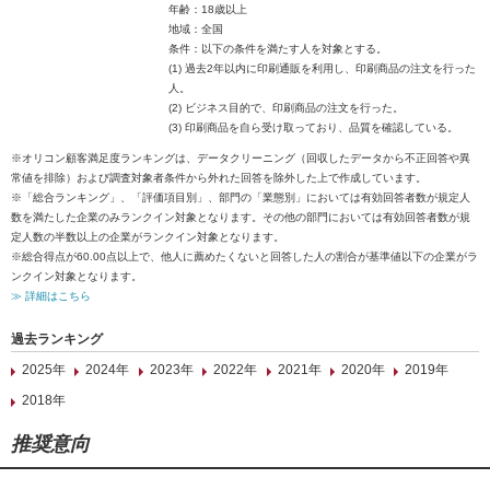
年齢：18歳以上
地域：全国
条件：以下の条件を満たす人を対象とする。
(1) 過去2年以内に印刷通販を利用し、印刷商品の注文を行った
人。
(2) ビジネス目的で、印刷商品の注文を行った。
(3) 印刷商品を自ら受け取っており、品質を確認している。
※オリコン顧客満足度ランキングは、データクリーニング（回収したデータから不正回答や異
常値を排除）および調査対象者条件から外れた回答を除外した上で作成しています。
※「総合ランキング」、「評価項目別」、部門の「業態別」においては有効回答者数が規定人
数を満たした企業のみランクイン対象となります。その他の部門においては有効回答者数が規
定人数の半数以上の企業がランクイン対象となります。
※総合得点が60.00点以上で、他人に薦めたくないと回答した人の割合が基準値以下の企業がラ
ンクイン対象となります。
≫ 詳細はこちら
過去ランキング
2025年
2024年
2023年
2022年
2021年
2020年
2019年
2018年
推奨意向