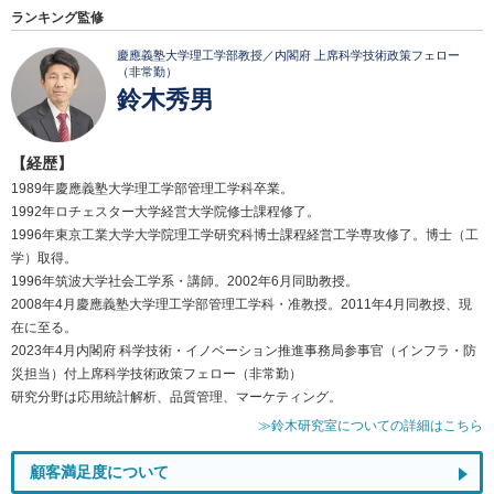
ランキング監修
慶應義塾大学理工学部教授／内閣府 上席科学技術政策フェロー
（非常勤）
鈴木秀男
【経歴】
1989年慶應義塾大学理工学部管理工学科卒業。
1992年ロチェスター大学経営大学院修士課程修了。
1996年東京工業大学大学院理工学研究科博士課程経営工学専攻修了。博士（工
学）取得。
1996年筑波大学社会工学系・講師。2002年6月同助教授。
2008年4月慶應義塾大学理工学部管理工学科・准教授。2011年4月同教授、現
在に至る。
2023年4月内閣府 科学技術・イノベーション推進事務局参事官（インフラ・防
災担当）付上席科学技術政策フェロー（非常勤）
研究分野は応用統計解析、品質管理、マーケティング。
≫鈴木研究室についての詳細はこちら
顧客満足度について