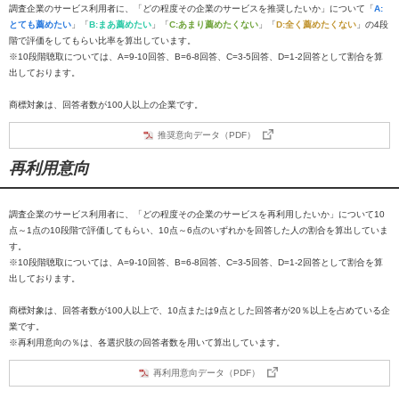
調査企業のサービス利用者に、「どの程度その企業のサービスを推奨したいか」について「
A:
とても薦めたい
」「
B:まあ薦めたい
」「
C:あまり薦めたくない
」「
D:全く薦めたくない
」の4段
階で評価をしてもらい比率を算出しています。
※10段階聴取については、A=9-10回答、B=6-8回答、C=3-5回答、D=1-2回答として割合を算
出しております。
商標対象は、回答者数が100人以上の企業です。
推奨意向データ（PDF）
再利用意向
調査企業のサービス利用者に、「どの程度その企業のサービスを再利用したいか」について10
点～1点の10段階で評価してもらい、10点～6点のいずれかを回答した人の割合を算出していま
す。
※10段階聴取については、A=9-10回答、B=6-8回答、C=3-5回答、D=1-2回答として割合を算
出しております。
商標対象は、回答者数が100人以上で、10点または9点とした回答者が20％以上を占めている企
業です。
※再利用意向の％は、各選択肢の回答者数を用いて算出しています。
再利用意向データ（PDF）