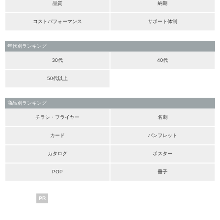
品質
納期
コストパフォーマンス
サポート体制
年代別ランキング
30代
40代
50代以上
商品別ランキング
チラシ・フライヤー
名刺
カード
パンフレット
カタログ
ポスター
POP
冊子
PR