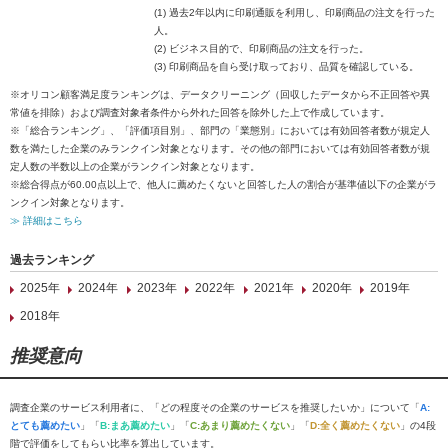
(1) 過去2年以内に印刷通販を利用し、印刷商品の注文を行った
人。
(2) ビジネス目的で、印刷商品の注文を行った。
(3) 印刷商品を自ら受け取っており、品質を確認している。
※オリコン顧客満足度ランキングは、データクリーニング（回収したデータから不正回答や異
常値を排除）および調査対象者条件から外れた回答を除外した上で作成しています。
※「総合ランキング」、「評価項目別」、部門の「業態別」においては有効回答者数が規定人
数を満たした企業のみランクイン対象となります。その他の部門においては有効回答者数が規
定人数の半数以上の企業がランクイン対象となります。
※総合得点が60.00点以上で、他人に薦めたくないと回答した人の割合が基準値以下の企業がラ
ンクイン対象となります。
≫ 詳細はこちら
過去ランキング
2025年
2024年
2023年
2022年
2021年
2020年
2019年
2018年
推奨意向
調査企業のサービス利用者に、「どの程度その企業のサービスを推奨したいか」について「
A:
とても薦めたい
」「
B:まあ薦めたい
」「
C:あまり薦めたくない
」「
D:全く薦めたくない
」の4段
階で評価をしてもらい比率を算出しています。