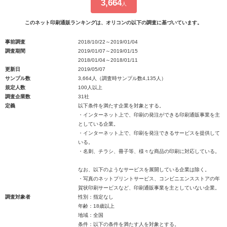
3,664
人
このネット印刷通販ランキングは、オリコンの以下の調査に基づいています。
事前調査
2018/10/22～2019/01/04
調査期間
2019/01/07～2019/01/15
2018/01/04～2018/01/11
更新日
2019/05/07
サンプル数
3,664人（調査時サンプル数4,135人）
規定人数
100人以上
調査企業数
31社
定義
以下条件を満たす企業を対象とする。
・インターネット上で、印刷の発注ができる印刷通販事業を主
としている企業。
・インターネット上で、印刷を発注できるサービスを提供して
いる。
・名刺、チラシ、冊子等、様々な商品の印刷に対応している。
なお、以下のようなサービスを展開している企業は除く。
・写真のネットプリントサービス、コンビニエンスストアの年
賀状印刷サービスなど、印刷通販事業を主としていない企業。
調査対象者
性別：指定なし
年齢：18歳以上
地域：全国
条件：以下の条件を満たす人を対象とする。