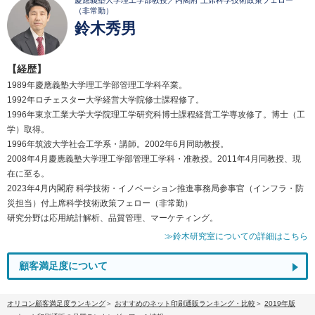
慶應義塾大学理工学部教授／内閣府 上席科学技術政策フェロー
（非常勤）
鈴木秀男
【経歴】
1989年慶應義塾大学理工学部管理工学科卒業。
1992年ロチェスター大学経営大学院修士課程修了。
1996年東京工業大学大学院理工学研究科博士課程経営工学専攻修了。博士（工
学）取得。
1996年筑波大学社会工学系・講師。2002年6月同助教授。
2008年4月慶應義塾大学理工学部管理工学科・准教授。2011年4月同教授、現
在に至る。
2023年4月内閣府 科学技術・イノベーション推進事務局参事官（インフラ・防
災担当）付上席科学技術政策フェロー（非常勤）
研究分野は応用統計解析、品質管理、マーケティング。
≫鈴木研究室についての詳細はこちら
顧客満足度について
オリコン顧客満足度ランキング
おすすめのネット印刷通販ランキング・比較
2019年版