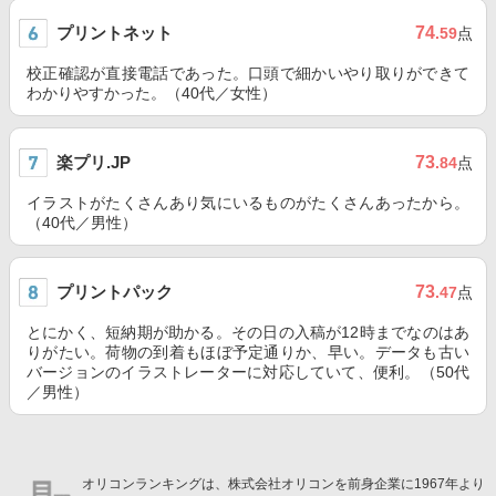
プリントネット
74
.59
点
校正確認が直接電話であった。口頭で細かいやり取りができて
わかりやすかった。（40代／女性）
楽プリ.JP
73
.84
点
イラストがたくさんあり気にいるものがたくさんあったから。
（40代／男性）
プリントパック
73
.47
点
とにかく、短納期が助かる。その日の入稿が12時までなのはあ
りがたい。荷物の到着もほぼ予定通りか、早い。データも古い
バージョンのイラストレーターに対応していて、便利。（50代
／男性）
オリコンランキングは、株式会社オリコンを前身企業に1967年より