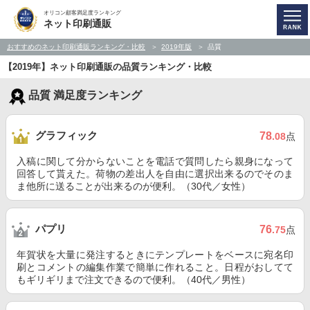
オリコン顧客満足度ランキング
ネット印刷通販
おすすめのネット印刷通販ランキング・比較
2019年版
品質
【2019年】ネット印刷通販の品質ランキング・比較
品質 満足度ランキング
グラフィック
78
.08
点
入稿に関して分からないことを電話で質問したら親身になって
回答して貰えた。荷物の差出人を自由に選択出来るのでそのま
ま他所に送ることが出来るのが便利。（30代／女性）
パプリ
76
.75
点
年賀状を大量に発注するときにテンプレートをベースに宛名印
刷とコメントの編集作業で簡単に作れること。日程がおしてて
もギリギリまで注文できるので便利。（40代／男性）