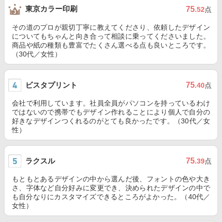
東京カラー印刷
75
.52
点
その道のプロが親切丁寧に教えてくださり、依頼したデザイン
についてもちゃんと向き合って相談に乗ってくださいました。
商品や紙の種類も豊富でたくさん選べる点も良いところです。
（30代／女性）
ビスタプリント
75
.40
点
会社で利用しています。社員全員がパソコンを持っているわけ
ではないので携帯でもデザイン作れることにより個人で自分の
好きなデザインつくれるのがとても良かったです。（30代／女
性）
ラクスル
75
.39
点
もともとあるデザインの中から選んだ後、フォントの色や大き
さ、字体など自分好みに変更でき、決められたデザインの中で
も自分なりにカスタマイズできるところがよかった。（40代／
女性）