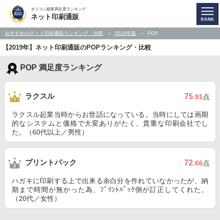
オリコン顧客満足度ランキング
ネット印刷通販
おすすめのネット印刷通販ランキング・比較
2019年版
POP
【2019年】ネット印刷通販のPOPランキング・比較
POP 満足度ランキング
ラクスル
75
.91
点
ラクスル起業当時からお世話になっている。当時にしては画期
的なシステムと価格で大変ありがたく、貴重な印刷会社でし
た。（60代以上／男性）
プリントパック
72
.66
点
ハガキに印刷する上で出来る余白分を作れていなかったが、納
期まで時間が無かった為、ﾌﾟﾘﾝﾄﾊﾟｯｸ側が訂正してくれた。
（20代／女性）