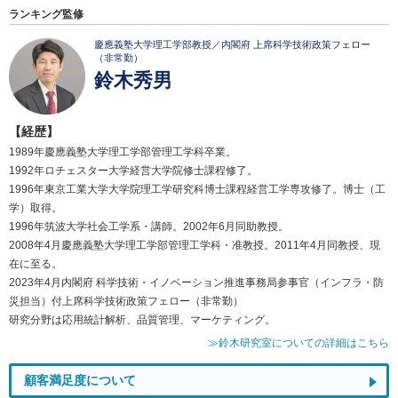
ランキング監修
慶應義塾大学理工学部教授／内閣府 上席科学技術政策フェロー
（非常勤）
鈴木秀男
【経歴】
1989年慶應義塾大学理工学部管理工学科卒業。
1992年ロチェスター大学経営大学院修士課程修了。
1996年東京工業大学大学院理工学研究科博士課程経営工学専攻修了。博士（工
学）取得。
1996年筑波大学社会工学系・講師。2002年6月同助教授。
2008年4月慶應義塾大学理工学部管理工学科・准教授。2011年4月同教授、現
在に至る。
2023年4月内閣府 科学技術・イノベーション推進事務局参事官（インフラ・防
災担当）付上席科学技術政策フェロー（非常勤）
研究分野は応用統計解析、品質管理、マーケティング。
≫鈴木研究室についての詳細はこちら
顧客満足度について