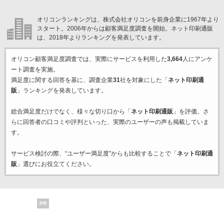
オリコンランキングは、株式会社オリコンを前身企業に1967年より
スタート。2006年からは顧客満足度調査を開始。ネット印刷通販
は、2018年よりランキングを発表しています。
オリコン顧客満足度調査では、実際にサービスを利用した
3,664
人にアンケ
ート調査を実施。
満足度に関する回答を基に、調査企業
31
社を対象にした「
ネット印刷通
販
」ランキングを発表しています。
総合満足度だけでなく、様々な切り口から「
ネット印刷通販
」を評価。さ
らに回答者の口コミや評判といった、実際のユーザーの声も掲載していま
す。
サービス検討の際、“ユーザー満足度”からも比較することで「
ネット印刷通
販
」選びにお役立てください。
PR