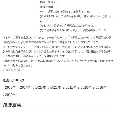
年齢：18歳以上
地域：全国
条件：以下の条件を満たす人を対象とする。
(1) 過去2年以内に印刷通販を利用し、印刷商品の注文を行った
人。
(2) ビジネス目的で、印刷商品の注文を行った。
(3) 印刷商品を自ら受け取っており、品質を確認している。
※オリコン顧客満足度ランキングは、データクリーニング（回収したデータから不正回答や異
常値を排除）および調査対象者条件から外れた回答を除外した上で作成しています。
※「総合ランキング」、「評価項目別」、部門の「業態別」においては有効回答者数が規定人
数を満たした企業のみランクイン対象となります。その他の部門においては有効回答者数が規
定人数の半数以上の企業がランクイン対象となります。
※総合得点が60.00点以上で、他人に薦めたくないと回答した人の割合が基準値以下の企業がラ
ンクイン対象となります。
≫ 詳細はこちら
過去ランキング
2025年
2024年
2023年
2022年
2021年
2020年
2019年
2018年
推奨意向