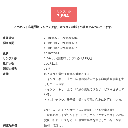
サンプル数
3,664
人
このネット印刷通販ランキングは、オリコンの以下の調査に基づいています。
事前調査
2018/10/22～2019/01/04
調査期間
2019/01/07～2019/01/15
2018/01/04～2018/01/11
更新日
2019/05/07
サンプル数
3,664人（調査時サンプル数4,135人）
規定人数
100人以上
調査企業数
31社
定義
以下条件を満たす企業を対象とする。
・インターネット上で、印刷の発注ができる印刷通販事業を主
としている企業。
・インターネット上で、印刷を発注できるサービスを提供して
いる。
・名刺、チラシ、冊子等、様々な商品の印刷に対応している。
なお、以下のようなサービスを展開している企業は除く。
・写真のネットプリントサービス、コンビニエンスストアの年
賀状印刷サービスなど、印刷通販事業を主としていない企業。
調査対象者
性別：指定なし