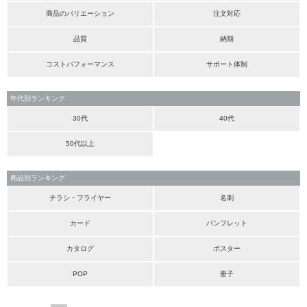
商品のバリエーション
注文対応
品質
納期
コストパフォーマンス
サポート体制
年代別ランキング
30代
40代
50代以上
商品別ランキング
チラシ・フライヤー
名刺
カード
パンフレット
カタログ
ポスター
POP
冊子