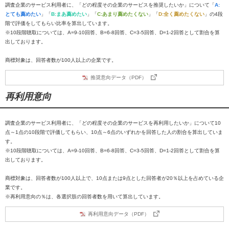
調査企業のサービス利用者に、「どの程度その企業のサービスを推奨したいか」について「
A:
とても薦めたい
」「
B:まあ薦めたい
」「
C:あまり薦めたくない
」「
D:全く薦めたくない
」の4段
階で評価をしてもらい比率を算出しています。
※10段階聴取については、A=9-10回答、B=6-8回答、C=3-5回答、D=1-2回答として割合を算
出しております。
商標対象は、回答者数が100人以上の企業です。
推奨意向データ（PDF）
再利用意向
調査企業のサービス利用者に、「どの程度その企業のサービスを再利用したいか」について10
点～1点の10段階で評価してもらい、10点～6点のいずれかを回答した人の割合を算出していま
す。
※10段階聴取については、A=9-10回答、B=6-8回答、C=3-5回答、D=1-2回答として割合を算
出しております。
商標対象は、回答者数が100人以上で、10点または9点とした回答者が20％以上を占めている企
業です。
※再利用意向の％は、各選択肢の回答者数を用いて算出しています。
再利用意向データ（PDF）