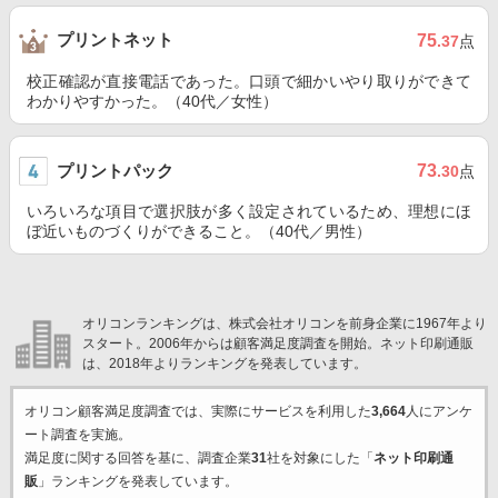
プリントネット
75
.37
点
校正確認が直接電話であった。口頭で細かいやり取りができて
わかりやすかった。（40代／女性）
プリントパック
73
.30
点
いろいろな項目で選択肢が多く設定されているため、理想にほ
ぼ近いものづくりができること。（40代／男性）
オリコンランキングは、株式会社オリコンを前身企業に1967年より
スタート。2006年からは顧客満足度調査を開始。ネット印刷通販
は、2018年よりランキングを発表しています。
オリコン顧客満足度調査では、実際にサービスを利用した
3,664
人にアンケ
ート調査を実施。
満足度に関する回答を基に、調査企業
31
社を対象にした「
ネット印刷通
販
」ランキングを発表しています。