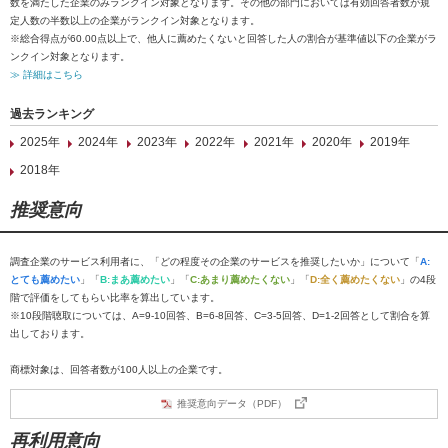
数を満たした企業のみランクイン対象となります。その他の部門においては有効回答者数が規
定人数の半数以上の企業がランクイン対象となります。
※総合得点が60.00点以上で、他人に薦めたくないと回答した人の割合が基準値以下の企業がラ
ンクイン対象となります。
≫ 詳細はこちら
過去ランキング
2025年
2024年
2023年
2022年
2021年
2020年
2019年
2018年
推奨意向
調査企業のサービス利用者に、「どの程度その企業のサービスを推奨したいか」について「
A:
とても薦めたい
」「
B:まあ薦めたい
」「
C:あまり薦めたくない
」「
D:全く薦めたくない
」の4段
階で評価をしてもらい比率を算出しています。
※10段階聴取については、A=9-10回答、B=6-8回答、C=3-5回答、D=1-2回答として割合を算
出しております。
商標対象は、回答者数が100人以上の企業です。
推奨意向データ（PDF）
再利用意向