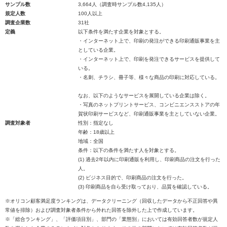
サンプル数
3,664人（調査時サンプル数4,135人）
規定人数
100人以上
調査企業数
31社
定義
以下条件を満たす企業を対象とする。
・インターネット上で、印刷の発注ができる印刷通販事業を主
としている企業。
・インターネット上で、印刷を発注できるサービスを提供して
いる。
・名刺、チラシ、冊子等、様々な商品の印刷に対応している。
なお、以下のようなサービスを展開している企業は除く。
・写真のネットプリントサービス、コンビニエンスストアの年
賀状印刷サービスなど、印刷通販事業を主としていない企業。
調査対象者
性別：指定なし
年齢：18歳以上
地域：全国
条件：以下の条件を満たす人を対象とする。
(1) 過去2年以内に印刷通販を利用し、印刷商品の注文を行った
人。
(2) ビジネス目的で、印刷商品の注文を行った。
(3) 印刷商品を自ら受け取っており、品質を確認している。
※オリコン顧客満足度ランキングは、データクリーニング（回収したデータから不正回答や異
常値を排除）および調査対象者条件から外れた回答を除外した上で作成しています。
※「総合ランキング」、「評価項目別」、部門の「業態別」においては有効回答者数が規定人