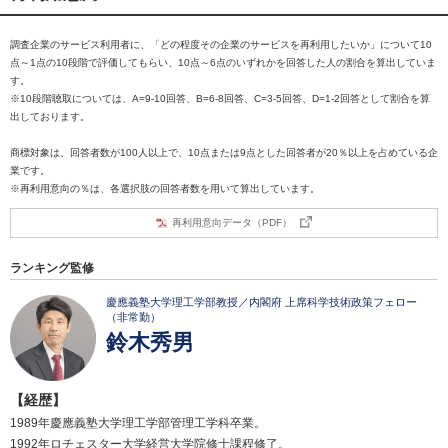
調査企業のサービス利用者に、「どの程度その企業のサービスを再利用したいか」について10
点～1点の10段階で評価してもらい、10点～6点のいずれかを回答した人の割合を算出していま
す。
※10段階聴取については、A=9-10回答、B=6-8回答、C=3-5回答、D=1-2回答として割合を算
出しております。
商標対象は、回答者数が100人以上で、10点または9点とした回答者が20％以上を占めている企
業です。
※再利用意向の％は、各選択肢の回答者数を用いて算出しています。
再利用意向データ（PDF）
ランキング監修
慶應義塾大学理工学部教授／内閣府 上席科学技術政策フェロー
（非常勤）
鈴木秀男
【経歴】
1989年慶應義塾大学理工学部管理工学科卒業。
1992年ロチェスター大学経営大学院修士課程修了。