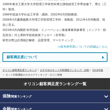
1996年東京工業大学大学院理工学研究科博士課程経営工学専攻修了。博士（工
学）取得。
1996年筑波大学社会工学系・講師。2002年6月同助教授。
2008年4月慶應義塾大学理工学部管理工学科・准教授。2011年4月同教授、現
在に至る。
2023年4月内閣府 科学技術・イノベーション推進事務局参事官（インフラ・防
災担当）付上席科学技術政策フェロー（非常勤）
研究分野は応用統計解析、品質管理、マーケティング。
≫鈴木研究室についての詳細はこちら
顧客満足度について
オリコン顧客満足度ランキング
おすすめのネット印刷通販ランキング・比較
2019年版
ネット印刷通販のカタログランキング・口コミ情報
オリコン顧客満足度
ランキング一覧
保険
関連ランキング
金融
関連ランキング