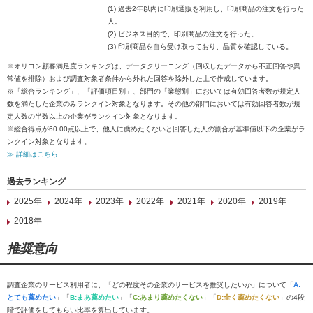
(1) 過去2年以内に印刷通販を利用し、印刷商品の注文を行った
人。
(2) ビジネス目的で、印刷商品の注文を行った。
(3) 印刷商品を自ら受け取っており、品質を確認している。
※オリコン顧客満足度ランキングは、データクリーニング（回収したデータから不正回答や異
常値を排除）および調査対象者条件から外れた回答を除外した上で作成しています。
※「総合ランキング」、「評価項目別」、部門の「業態別」においては有効回答者数が規定人
数を満たした企業のみランクイン対象となります。その他の部門においては有効回答者数が規
定人数の半数以上の企業がランクイン対象となります。
※総合得点が60.00点以上で、他人に薦めたくないと回答した人の割合が基準値以下の企業がラ
ンクイン対象となります。
≫ 詳細はこちら
過去ランキング
2025年
2024年
2023年
2022年
2021年
2020年
2019年
2018年
推奨意向
調査企業のサービス利用者に、「どの程度その企業のサービスを推奨したいか」について「
A:
とても薦めたい
」「
B:まあ薦めたい
」「
C:あまり薦めたくない
」「
D:全く薦めたくない
」の4段
階で評価をしてもらい比率を算出しています。