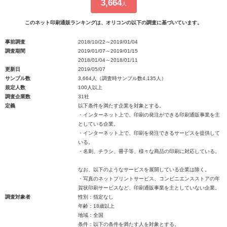
3,664
人
このネット印刷通販ランキングは、オリコンの以下の調査に基づいています。
事前調査
2018/10/22～2019/01/04
調査期間
2019/01/07～2019/01/15
2018/01/04～2018/01/11
更新日
2019/05/07
サンプル数
3,664人（調査時サンプル数4,135人）
規定人数
100人以上
調査企業数
31社
定義
以下条件を満たす企業を対象とする。
・インターネット上で、印刷の発注ができる印刷通販事業を主
としている企業。
・インターネット上で、印刷を発注できるサービスを提供して
いる。
・名刺、チラシ、冊子等、様々な商品の印刷に対応している。
なお、以下のようなサービスを展開している企業は除く。
・写真のネットプリントサービス、コンビニエンスストアの年
賀状印刷サービスなど、印刷通販事業を主としていない企業。
調査対象者
性別：指定なし
年齢：18歳以上
地域：全国
条件：以下の条件を満たす人を対象とする。