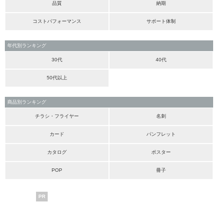
品質
納期
コストパフォーマンス
サポート体制
年代別ランキング
30代
40代
50代以上
商品別ランキング
チラシ・フライヤー
名刺
カード
パンフレット
カタログ
ポスター
POP
冊子
PR