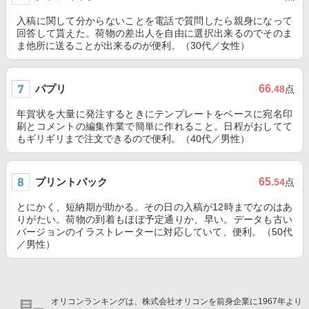
入稿に関して分からないことを電話で質問したら親身になって
回答して貰えた。荷物の差出人を自由に選択出来るのでそのま
ま他所に送ることが出来るのが便利。（30代／女性）
パプリ
66
.48
点
年賀状を大量に発注するときにテンプレートをベースに宛名印
刷とコメントの編集作業で簡単に作れること。日程がおしてて
もギリギリまで注文できるので便利。（40代／男性）
プリントパック
65
.54
点
とにかく、短納期が助かる。その日の入稿が12時までなのはあ
りがたい。荷物の到着もほぼ予定通りか、早い。データも古い
バージョンのイラストレーターに対応していて、便利。（50代
／男性）
オリコンランキングは、株式会社オリコンを前身企業に1967年より