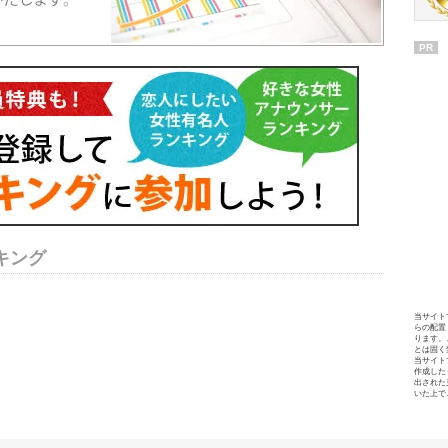
PR
キング
当サイト
らの配置
ります。
とは固く
当サイト
作成した
出された
いた上で