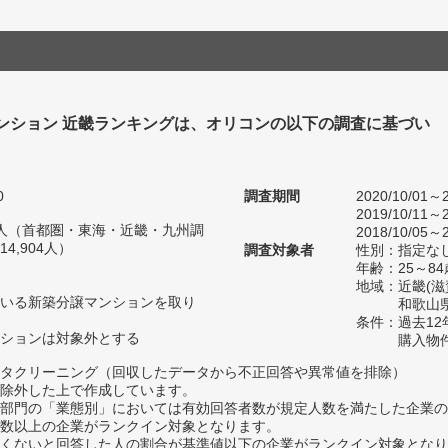
ンション 近畿ランキングは、オリコンの以下の調査に基づい
0
調査期間
2020/10/01～2
2019/10/11～2
82人（首都圏・東海・近畿・九州調
2018/10/05～2
4,904人）
調査対象者
性別：指定な
年齢：25～84
地域：近畿(
いる新築分譲マンションを取り
和歌山県
条件：過去1
ションは対象外とする
購入物
タクリーニング（回収したデータから不正回答や異常値を排除）
除外した上で作成しています。
部門の「業態別」においては有効回答者数が規定人数を満たした企業の
数以上の企業がランクイン対象となります。
めたくないと回答した人の割合が基準値以下の企業がランクイン対象とな