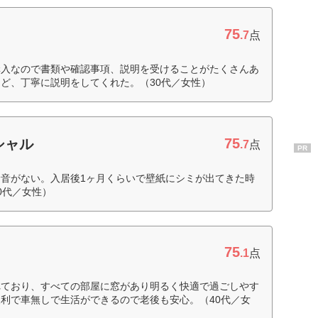
75
.7
点
購入なので書類や確認事項、説明を受けることがたくさんあ
ど、丁寧に説明をしてくれた。（30代／女性）
75
シャル
.7
点
PR
音がない。入居後1ヶ月くらいで壁紙にシミが出てきた時
0代／女性）
75
.1
点
れており、すべての部屋に窓があり明るく快適で過ごしやす
利で車無しで生活ができるので老後も安心。（40代／女