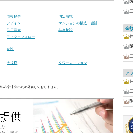
情報提供
周辺環境
デザイン
マンションの構造・設計
金
住戸設備
共有施設
アフターフォロー
女性
大規模
タワーマンション
ア
業が2社未満のため発表しておりません。