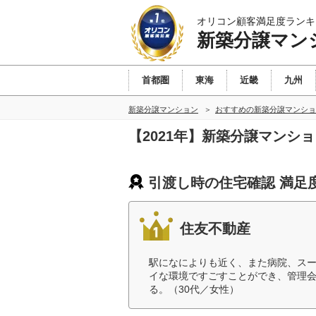
オリコン顧客満足度ランキ
新築分譲マン
首都圏
東海
近畿
九州
新築分譲マンション
おすすめの新築分譲マンショ
【2021年】新築分譲マンシ
引渡し時の住宅確認 満足
住友不動産
駅になによりも近く、また病院、スー
イな環境ですごすことができ、管理
る。（30代／女性）