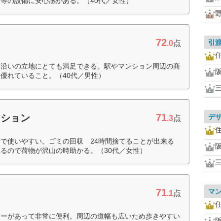
等の設備に安心感がある。（40代／女性）
72
引
.0
点
路沿いの立地にとても満足できる。駅やマンション周辺の商
優れていること。（40代／男性）
71
ーション
デ
.3
点
で使いやすい。ゴミの回収 24時間捨てることが出来る
るので荷物が沢山の時助かる。（30代／女性）
71
マ
.1
点
ターがあって非常に便利。周辺の道幅も広いため歩きやすい