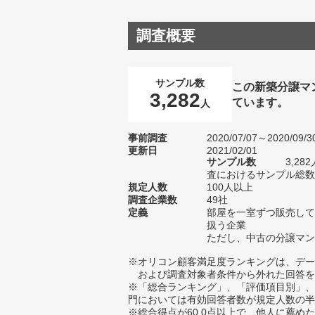
調査概要
サンプル数
この新築分譲マ
3,282
ています。
人
事前調査
2020/07/07～2020/09/3
更新日
2021/02/01
サンプル数
3,2
査におけるサンプル総数1
規定人数
100人以上
調査企業数
49社
定義
部屋を一室ずつ販売して
扱う企業
ただし、中古の分譲マン
※オリコン顧客満足度ランキングは、デー
および調査対象者条件から外れた回答を
※「総合ランキング」、「評価項目別」、
門においては有効回答者数が規定人数の半
※総合得点が60.0点以上で、他人に薦