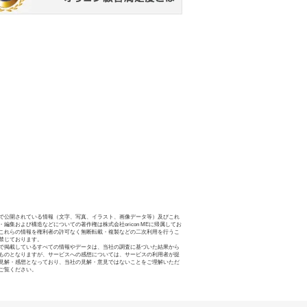
で公開されている情報（文字、写真、イラスト、画像データ等）及びこれ
・編集および構造などについての著作権は株式会社oricon MEに帰属してお
これらの情報を権利者の許可なく無断転載・複製などの二次利用を行うこ
禁じております。
で掲載しているすべての情報やデータは、当社の調査に基づいた結果から
ものとなりますが、サービスへの感想については、サービスの利用者が提
見解・感想となっており、当社の見解・意見ではないことをご理解いただ
ご覧ください。