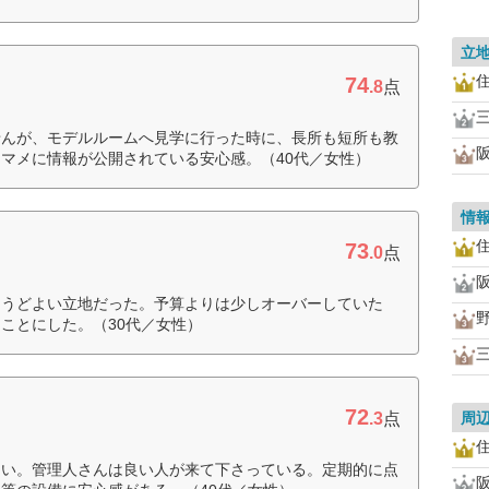
立
74
.8
点
せんが、モデルルームへ見学に行った時に、長所も短所も教
マメに情報が公開されている安心感。（40代／女性）
情
73
.0
点
ょうどよい立地だった。予算よりは少しオーバーしていた
ことにした。（30代／女性）
72
.3
点
周
良い。管理人さんは良い人が来て下さっている。定期的に点