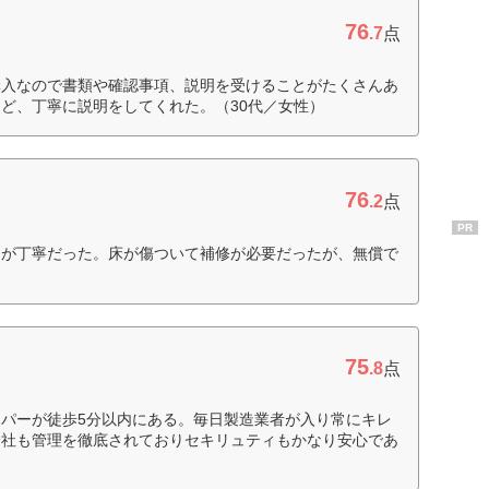
76
.7
点
購入なので書類や確認事項、説明を受けることがたくさんあ
ど、丁寧に説明をしてくれた。（30代／女性）
76
.2
点
PR
スが丁寧だった。床が傷ついて補修が必要だったが、無償で
75
.8
点
パーが徒歩5分以内にある。毎日製造業者が入り常にキレ
会社も管理を徹底されておりセキリュティもかなり安心であ