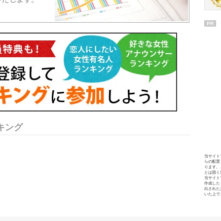
PR
キング
当サイト
らの配置
ります。
とは固く
当サイト
作成した
出された
いた上で