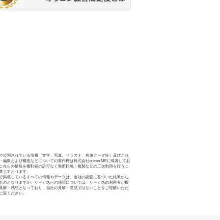
で公開されている情報（文字、写真、イラスト、画像データ等）及びこれ
・編集および構造などについての著作権は株式会社oricon MEに帰属してお
これらの情報を権利者の許可なく無断転載・複製などの二次利用を行うこ
禁じております。
で掲載しているすべての情報やデータは、当社の調査に基づいた結果から
ものとなりますが、サービスへの感想については、サービスの利用者が提
見解・感想となっており、当社の見解・意見ではないことをご理解いただ
ご覧ください。