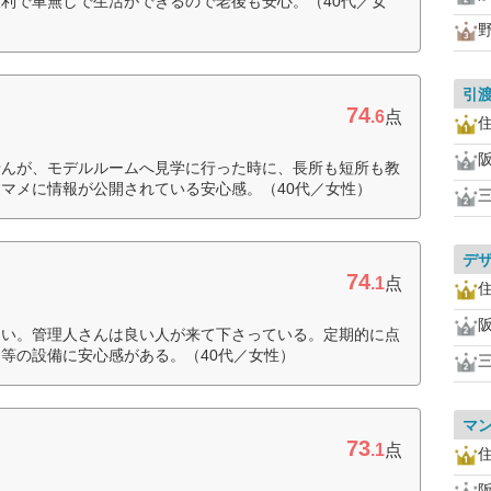
利で車無しで生活ができるので老後も安心。（40代／女
引
74
.6
点
せんが、モデルルームへ見学に行った時に、長所も短所も教
マメに情報が公開されている安心感。（40代／女性）
デ
74
.1
点
良い。管理人さんは良い人が来て下さっている。定期的に点
等の設備に安心感がある。（40代／女性）
マ
73
.1
点