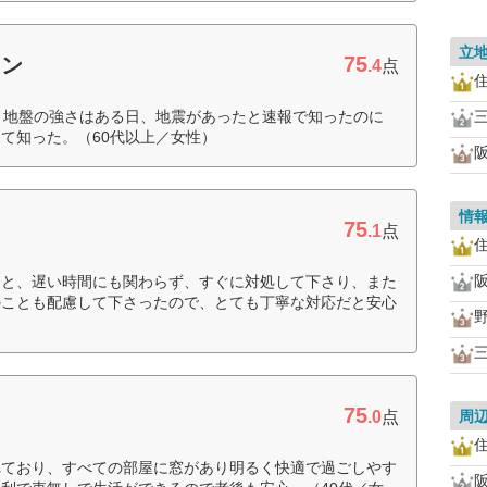
立
75
ョン
.4
点
、地盤の強さはある日、地震があったと速報で知ったのに
て知った。（60代以上／女性）
情
75
.1
点
ると、遅い時間にも関わらず、すぐに対処して下さり、また
のことも配慮して下さったので、とても丁寧な対応だと安心
75
.0
点
周
れており、すべての部屋に窓があり明るく快適で過ごしやす