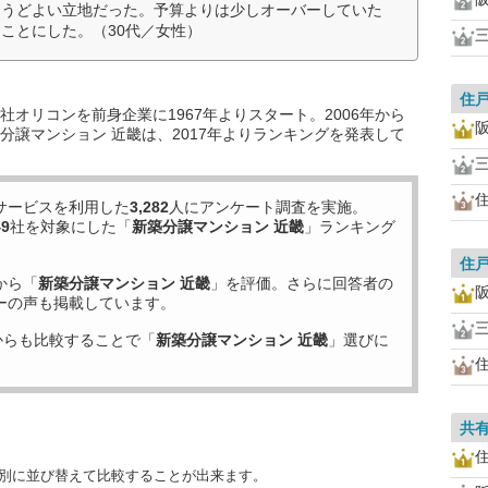
ょうどよい立地だった。予算よりは少しオーバーしていた
ことにした。（30代／女性）
住
オリコンを前身企業に1967年よりスタート。2006年から
分譲マンション 近畿は、2017年よりランキングを発表して
サービスを利用した
3,282
人にアンケート調査を実施。
49
社を対象にした「
新築分譲マンション 近畿
」ランキング
住
から「
新築分譲マンション 近畿
」を評価。さらに回答者の
ーの声も掲載しています。
からも比較することで「
新築分譲マンション 近畿
」選びに
共
目別に並び替えて比較することが出来ます。