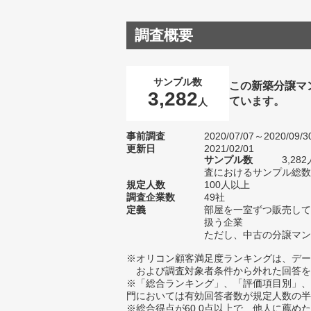
調査概要
サンプル数
この新築分譲マ
3,282
ています。
人
事前調査
2020/07/07～2020/09/3
更新日
2021/02/01
サンプル数
3,2
査におけるサンプル総数1
規定人数
100人以上
調査企業数
49社
定義
部屋を一室ずつ販売して
扱う企業
ただし、中古の分譲マン
※オリコン顧客満足度ランキングは、デー
および調査対象者条件から外れた回答を
※「総合ランキング」、「評価項目別」、
門においては有効回答者数が規定人数の半
※総合得点が60.0点以上で、他人に薦