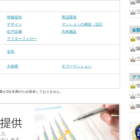
情報提供
周辺環境
デザイン
マンションの構造・設計
金
住戸設備
共有施設
アフターフォロー
女性
大規模
タワーマンション
ア
業が2社未満のため発表しておりません。