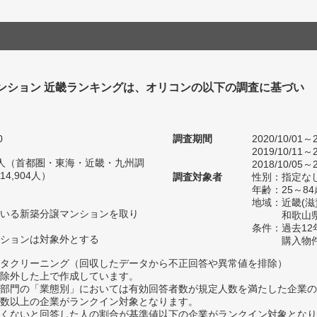
ンション 近畿ランキングは、オリコンの以下の調査に基づい
0
調査期間
2020/10/01～2
2019/10/11～2
82人（首都圏・東海・近畿・九州調
2018/10/05～2
4,904人）
調査対象者
性別：指定な
年齢：25～84
地域：近畿(
いる新築分譲マンションを取り
和歌山県
条件：過去1
ションは対象外とする
購入物
タクリーニング（回収したデータから不正回答や異常値を排除）
除外した上で作成しています。
部門の「業態別」においては有効回答者数が規定人数を満たした企業の
数以上の企業がランクイン対象となります。
めたくないと回答した人の割合が基準値以下の企業がランクイン対象とな