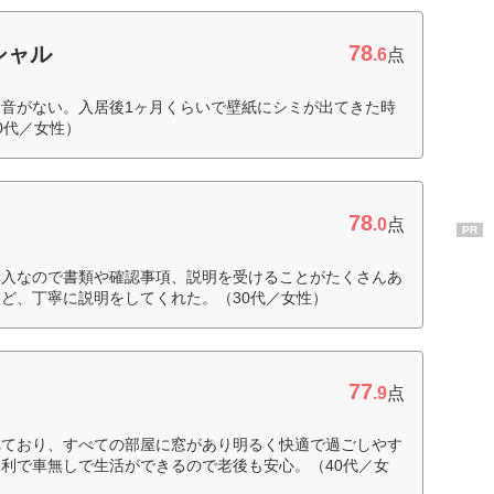
78
シャル
.6
点
音がない。入居後1ヶ月くらいで壁紙にシミが出てきた時
0代／女性）
78
.0
点
PR
購入なので書類や確認事項、説明を受けることがたくさんあ
ど、丁寧に説明をしてくれた。（30代／女性）
77
.9
点
れており、すべての部屋に窓があり明るく快適で過ごしやす
利で車無しで生活ができるので老後も安心。（40代／女