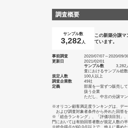
調査概要
サンプル数
この新築分譲マ
3,282
ています。
人
事前調査
2020/07/07～2020/09/3
更新日
2021/02/01
サンプル数
3,2
査におけるサンプル総数1
規定人数
100人以上
調査企業数
49社
定義
部屋を一室ずつ販売して
扱う企業
ただし、中古の分譲マン
※オリコン顧客満足度ランキングは、デー
および調査対象者条件から外れた回答を
※「総合ランキング」、「評価項目別」、
門においては有効回答者数が規定人数の半
※総合得点が60.0点以上で、他人に薦