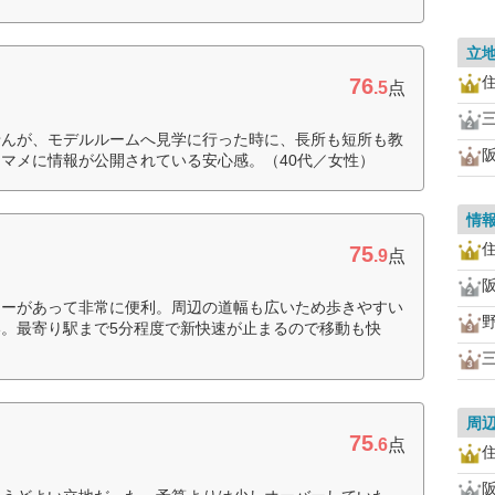
立
76
.5
点
せんが、モデルルームへ見学に行った時に、長所も短所も教
マメに情報が公開されている安心感。（40代／女性）
情
75
.9
点
ターがあって非常に便利。周辺の道幅も広いため歩きやすい
。最寄り駅まで5分程度で新快速が止まるので移動も快
周
75
.6
点