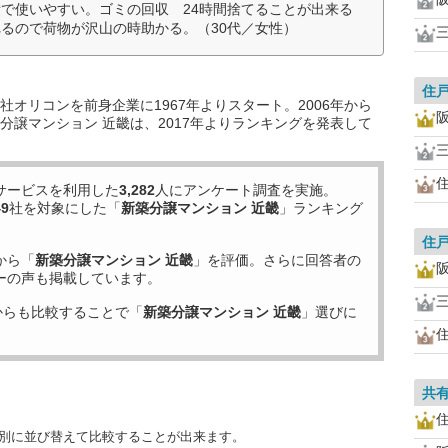
で使いやすい。ゴミの回収 24時間捨てることが出来る
るので荷物が沢山の時助かる。（30代／女性）
住
オリコンを前身企業に1967年よりスタート。2006年から
分譲マンション 近畿は、2017年よりランキングを発表して
サービスを利用した
3,282
人にアンケート調査を実施。
49
社を対象にした「
新築分譲マンション 近畿
」ランキング
住
から「
新築分譲マンション 近畿
」を評価。さらに回答者の
ーの声も掲載しています。
からも比較することで「
新築分譲マンション 近畿
」選びに
共
目別に並び替えて比較することが出来ます。