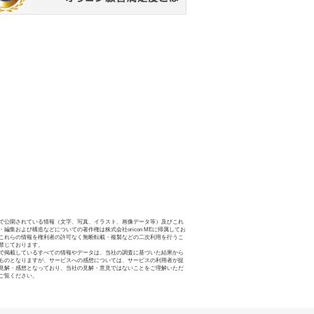
で公開されている情報（文字、写真、イラスト、画像データ等）及びこれ
・編集および構造などについての著作権は株式会社oricon MEに帰属してお
これらの情報を権利者の許可なく無断転載・複製などの二次利用を行うこ
禁じております。
で掲載しているすべての情報やデータは、当社の調査に基づいた結果から
ものとなりますが、サービスへの感想については、サービスの利用者が提
見解・感想となっており、当社の見解・意見ではないことをご理解いただ
ご覧ください。