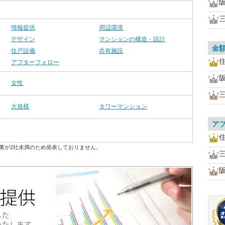
情報提供
周辺環境
デザイン
マンションの構造・設計
金
住戸設備
共有施設
アフターフォロー
女性
大規模
タワーマンション
ア
業が2社未満のため発表しておりません。