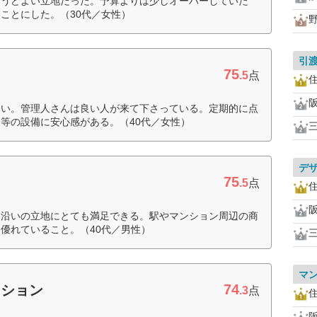
ょうどよい立地だった。予算よりは少しオーバーしていた
ことにした。（30代／女性）
引
75
.5
点
良い。管理人さんは良い人が来て下さっている。定期的に点
等の設備に安心感がある。（40代／女性）
デ
75
.5
点
路沿いの立地にとても満足できる。駅やマンション周辺の商
優れていること。（40代／男性）
マ
74
ーション
.3
点