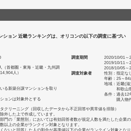
ンション 近畿ランキングは、オリコンの以下の調査に基づい
0
調査期間
2020/10/01～2
2019/10/11～2
82人（首都圏・東海・近畿・九州調
2018/10/05～2
4,904人）
調査対象者
性別：指定な
年齢：25～84
地域：近畿(
いる新築分譲マンションを取り
和歌山県
条件：過去1
ションは対象外とする
購入物
タクリーニング（回収したデータから不正回答や異常値を排除）
除外した上で作成しています。
部門の「業態別」においては有効回答者数が規定人数を満たした企業の
数以上の企業がランクイン対象となります。
めたくないと回答した人の割合が基準値以下の企業がランクイン対象とな