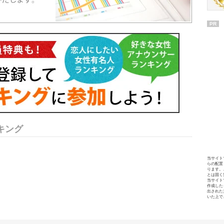
PR
キング
当サイト
らの配置
ります。
とは固く
当サイト
作成した
出された
いた上で