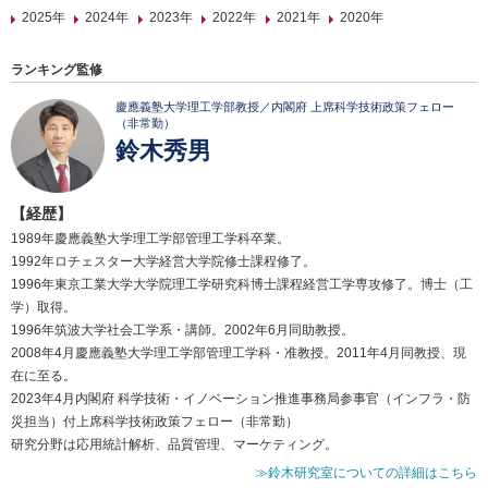
2025年
2024年
2023年
2022年
2021年
2020年
ランキング監修
慶應義塾大学理工学部教授／内閣府 上席科学技術政策フェロー
（非常勤）
鈴木秀男
【経歴】
1989年慶應義塾大学理工学部管理工学科卒業。
1992年ロチェスター大学経営大学院修士課程修了。
1996年東京工業大学大学院理工学研究科博士課程経営工学専攻修了。博士（工
学）取得。
1996年筑波大学社会工学系・講師。2002年6月同助教授。
2008年4月慶應義塾大学理工学部管理工学科・准教授。2011年4月同教授、現
在に至る。
2023年4月内閣府 科学技術・イノベーション推進事務局参事官（インフラ・防
災担当）付上席科学技術政策フェロー（非常勤）
研究分野は応用統計解析、品質管理、マーケティング。
≫鈴木研究室についての詳細はこちら