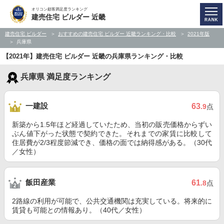
オリコン顧客満足度ランキング
建売住宅 ビルダー 近畿
建売住宅 ビルダー
おすすめの建売住宅 ビルダー 近畿ランキング・比較
2021年版
兵庫県
【2021年】建売住宅 ビルダー 近畿の兵庫県ランキング・比較
兵庫県 満足度ランキング
一建設
63
.9
点
新築から1.5年ほど経過していたため、当初の販売価格からずい
ぶん値下がった状態で契約できた。それまでの家賃に比較して
住居費が2/3程度節減でき、価格の面では納得感がある。（30代
／女性）
飯田産業
61
.8
点
2路線の利用が可能で、公共交通機関は充実している。将来的に
賃貸も可能との情報あり。（40代／女性）