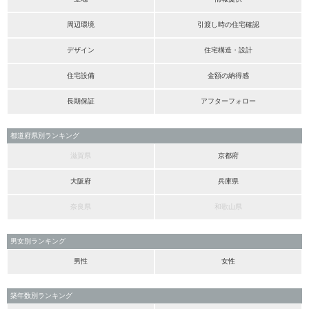
周辺環境
引渡し時の住宅確認
デザイン
住宅構造・設計
住宅設備
金額の納得感
長期保証
アフターフォロー
都道府県別ランキング
滋賀県
京都府
大阪府
兵庫県
奈良県
和歌山県
男女別ランキング
男性
女性
築年数別ランキング