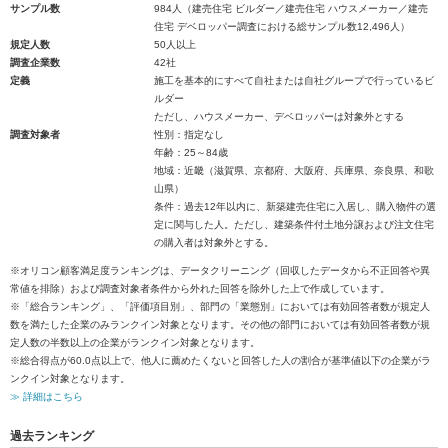
サンプル数
984人（建売住宅 ビルダー／建売住宅 ハウスメーカー／建売
住宅 デベロッパー調査における総サンプル数12,496人）
規定人数
50人以上
調査企業数
42社
定義
施工を基本的にすべて自社または自社グループで行っているビ
ルダー
ただし、ハウスメーカー、デベロッパーは対象外とする
調査対象者
性別：指定なし
年齢：25～84歳
地域：近畿（滋賀県、京都府、大阪府、兵庫県、奈良県、和歌
山県）
条件：過去12年以内に、新築建売住宅に入居し、購入物件の選
定に関与した人。ただし、建築条件付土地分譲および注文住宅
の購入者は対象外とする。
※オリコン顧客満足度ランキングは、データクリーニング（回収したデータから不正回答や異
常値を排除）および調査対象者条件から外れた回答を除外した上で作成しています。
※「総合ランキング」、「評価項目別」、部門の「業態別」においては有効回答者数が規定人
数を満たした企業のみランクイン対象となります。その他の部門においては有効回答者数が規
定人数の半数以上の企業がランクイン対象となります。
※総合得点が60.0点以上で、他人に薦めたくないと回答した人の割合が基準値以下の企業がラ
ンクイン対象となります。
≫ 詳細はこちら
過去ランキング