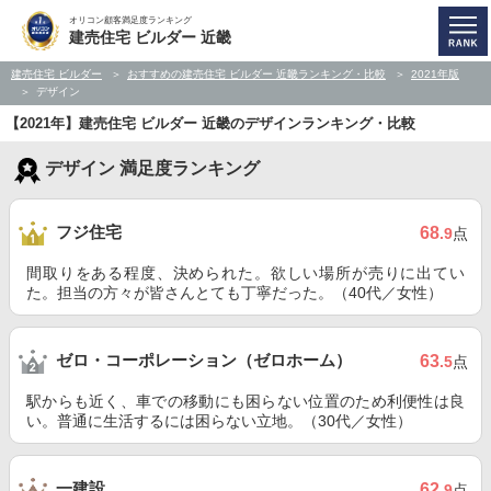
オリコン顧客満足度ランキング
建売住宅 ビルダー 近畿
建売住宅 ビルダー
おすすめの建売住宅 ビルダー 近畿ランキング・比較
2021年版
デザイン
【2021年】建売住宅 ビルダー 近畿のデザインランキング・比較
デザイン 満足度ランキング
フジ住宅
68
.9
点
間取りをある程度、決められた。欲しい場所が売りに出てい
た。担当の方々が皆さんとても丁寧だった。（40代／女性）
ゼロ・コーポレーション（ゼロホーム）
63
.5
点
駅からも近く、車での移動にも困らない位置のため利便性は良
い。普通に生活するには困らない立地。（30代／女性）
一建設
62
.9
点