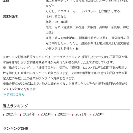
定義
施工を基本的にすべて自社または自社グループで行っているビ
ルダー
ただし、ハウスメーカー、デベロッパーは対象外とする
調査対象者
性別：指定なし
年齢：25～84歳
地域：近畿（滋賀県、京都府、大阪府、兵庫県、奈良県、和歌
山県）
条件：過去12年以内に、新築建売住宅に入居し、購入物件の選
定に関与した人。ただし、建築条件付土地分譲および注文住宅
の購入者は対象外とする。
※オリコン顧客満足度ランキングは、データクリーニング（回収したデータから不正回答や異
常値を排除）および調査対象者条件から外れた回答を除外した上で作成しています。
※「総合ランキング」、「評価項目別」、部門の「業態別」においては有効回答者数が規定人
数を満たした企業のみランクイン対象となります。その他の部門においては有効回答者数が規
定人数の半数以上の企業がランクイン対象となります。
※総合得点が60.0点以上で、他人に薦めたくないと回答した人の割合が基準値以下の企業がラ
ンクイン対象となります。
≫ 詳細はこちら
過去ランキング
2025年
2024年
2023年
2022年
2021年
2020年
ランキング監修