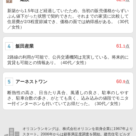
新築から1.5年ほど経過していたため、当初の販売価格からずい
ぶん値下がった状態で契約できた。それまでの家賃に比較して
住居費が2/3程度節減でき、価格の面では納得感がある。（30代
／女性）
飯田産業
61
.1
点
2路線の利用が可能で、公共交通機関は充実している。将来的に
賃貸も可能との情報あり。（40代／女性）
アーネストワン
60
.9
点
断熱性の高さ、日当たり具合、風通しの良さ、駐車のしやす
さ、駐車台数の多さ、がとても良く、込み込みの値段でモニタ
ー付インターホンも付いていてお得だった。（30代／女性）
オリコンランキングは、株式会社オリコンを前身企業に1967年より
スタート。2006年からは顧客満足度調査を開始。建売住宅 ビルダ