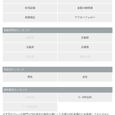
住宅設備
金額の納得感
長期保証
アフターフォロー
都道府県別ランキング
滋賀県
京都府
大阪府
兵庫県
奈良県
和歌山県
男女別ランキング
男性
女性
築年数別ランキング
1年以内
2～6年以内
7～10年以内
※文字がグレーの部門は当社規定の条件を満たした企業が2社未満のため発表しておりません。