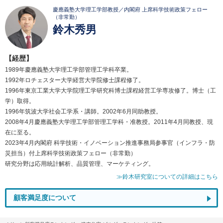
慶應義塾大学理工学部教授／内閣府 上席科学技術政策フェロー
（非常勤）
鈴木秀男
【経歴】
1989年慶應義塾大学理工学部管理工学科卒業。
1992年ロチェスター大学経営大学院修士課程修了。
1996年東京工業大学大学院理工学研究科博士課程経営工学専攻修了。博士（工
学）取得。
1996年筑波大学社会工学系・講師。2002年6月同助教授。
2008年4月慶應義塾大学理工学部管理工学科・准教授。2011年4月同教授、現
在に至る。
2023年4月内閣府 科学技術・イノベーション推進事務局参事官（インフラ・防
災担当）付上席科学技術政策フェロー（非常勤）
研究分野は応用統計解析、品質管理、マーケティング。
≫鈴木研究室についての詳細はこちら
顧客満足度について