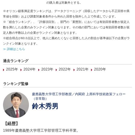
の購入者は対象外とする。
※オリコン顧客満足度ランキングは、データクリーニング（回収したデータから不正回答や異
常値を排除）および調査対象者条件から外れた回答を除外した上で作成しています。
※「総合ランキング」、「評価項目別」、部門の「業態別」においては有効回答者数が規定人
数を満たした企業のみランクイン対象となります。その他の部門においては有効回答者数が規
定人数の半数以上の企業がランクイン対象となります。
※総合得点が60.0点以上で、他人に薦めたくないと回答した人の割合が基準値以下の企業がラ
ンクイン対象となります。
≫ 詳細はこちら
過去ランキング
2025年
2024年
2023年
2022年
2021年
2020年
ランキング監修
慶應義塾大学理工学部教授／内閣府 上席科学技術政策フェロー
（非常勤）
鈴木秀男
【経歴】
1989年慶應義塾大学理工学部管理工学科卒業。