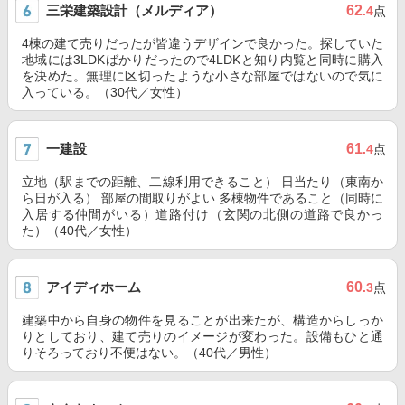
三栄建築設計（メルディア）
62
.4
点
4棟の建て売りだったが皆違うデザインで良かった。探していた
地域には3LDKばかりだったので4LDKと知り内覧と同時に購入
を決めた。無理に区切ったような小さな部屋ではないので気に
入っている。（30代／女性）
一建設
61
.4
点
立地（駅までの距離、二線利用できること） 日当たり（東南か
ら日が入る） 部屋の間取りがよい 多棟物件であること（同時に
入居する仲間がいる）道路付け（玄関の北側の道路で良かっ
た）（40代／女性）
アイディホーム
60
.3
点
建築中から自身の物件を見ることが出来たが、構造からしっか
りとしており、建て売りのイメージが変わった。設備もひと通
りそろっており不便はない。（40代／男性）