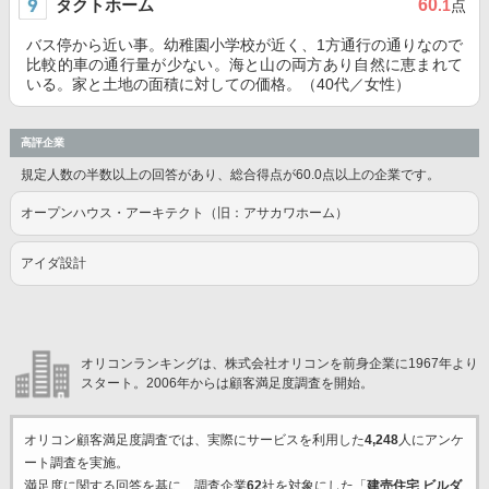
タクトホーム
60
.1
点
バス停から近い事。幼稚園小学校が近く、1方通行の通りなので
比較的車の通行量が少ない。海と山の両方あり自然に恵まれて
いる。家と土地の面積に対しての価格。（40代／女性）
高評企業
規定人数の半数以上の回答があり、総合得点が60.0点以上の企業です。
オープンハウス・アーキテクト（旧：アサカワホーム）
アイダ設計
オリコンランキングは、株式会社オリコンを前身企業に1967年より
スタート。2006年からは顧客満足度調査を開始。
オリコン顧客満足度調査では、実際にサービスを利用した
4,248
人にアンケ
ート調査を実施。
満足度に関する回答を基に、調査企業
62
社を対象にした「
建売住宅 ビルダ