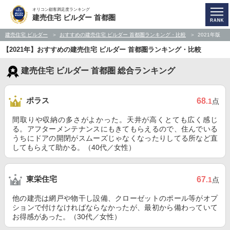
オリコン顧客満足度ランキング
建売住宅 ビルダー 首都圏
建売住宅 ビルダー
おすすめの建売住宅 ビルダー 首都圏ランキング・比較
2021年版
【2021年】おすすめの建売住宅 ビルダー 首都圏ランキング・比較
建売住宅 ビルダー 首都圏 総合ランキング
ポラス
68
.1
点
間取りや収納の多さがよかった。天井が高くとても広く感じ
る。アフターメンテナンスにもきてもらえるので、住んでいる
うちにドアの開閉がスムーズじゃなくなったりしてる所など直
してもらえて助かる。（40代／女性）
東栄住宅
67
.1
点
他の建売は網戸や物干し設備、クローゼットのポール等がオプ
ションで付けなければならなかったが、最初から備わっていて
お得感があった。（30代／女性）