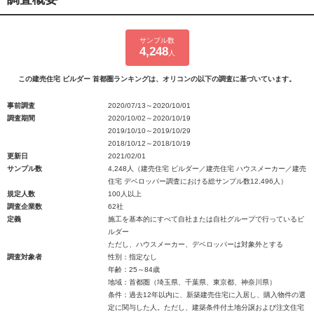
サンプル数
4,248
人
この建売住宅 ビルダー 首都圏ランキングは、オリコンの以下の調査に基づいています。
事前調査
2020/07/13～2020/10/01
調査期間
2020/10/02～2020/10/19
2019/10/10～2019/10/29
2018/10/12～2018/10/19
更新日
2021/02/01
サンプル数
4,248人（建売住宅 ビルダー／建売住宅 ハウスメーカー／建売
住宅 デベロッパー調査における総サンプル数12,496人）
規定人数
100人以上
調査企業数
62社
定義
施工を基本的にすべて自社または自社グループで行っているビ
ルダー
ただし、ハウスメーカー、デベロッパーは対象外とする
調査対象者
性別：指定なし
年齢：25～84歳
地域：首都圏（埼玉県、千葉県、東京都、神奈川県）
条件：過去12年以内に、新築建売住宅に入居し、購入物件の選
定に関与した人。ただし、建築条件付土地分譲および注文住宅