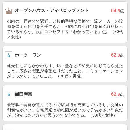
オープンハウス・ディベロップメント
64
.5
点
都内の一戸建てで駅近。比較的手頃な価格で一流メーカーの設
備を備えた住宅を入手できた。都内の狭小住宅を多く取り扱っ
ているからか、設計コンセプト等『わかっている』点。（50代
／女性）
ホーク・ワン
62
.8
点
建売住宅にもかかわらず、床・壁などの変更に応じてもらえた
こと。広さと階数が希望通りだったこと。コミュニケーション
がしっかりしていたこと。（30代／男性）
飯田産業
62
.6
点
最寄駅の開発が進んでるので駅周辺が充実しているし、交通の
利便性がいい。自宅周辺は幼稚園が近いので子供が多い印象だ
が、治安は良い方だと思うので安心できる。（30代／女性）