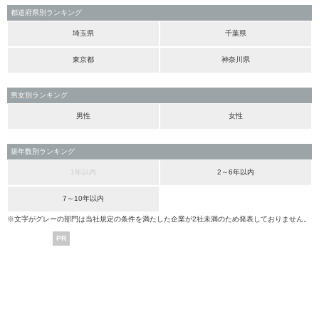
都道府県別ランキング
埼玉県
千葉県
東京都
神奈川県
男女別ランキング
男性
女性
築年数別ランキング
1年以内
2～6年以内
7～10年以内
※文字がグレーの部門は当社規定の条件を満たした企業が2社未満のため発表しておりません。
PR