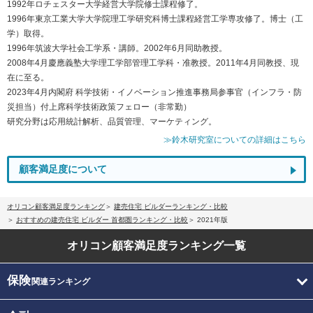
1992年ロチェスター大学経営大学院修士課程修了。
1996年東京工業大学大学院理工学研究科博士課程経営工学専攻修了。博士（工
学）取得。
1996年筑波大学社会工学系・講師。2002年6月同助教授。
2008年4月慶應義塾大学理工学部管理工学科・准教授。2011年4月同教授、現
在に至る。
2023年4月内閣府 科学技術・イノベーション推進事務局参事官（インフラ・防
災担当）付上席科学技術政策フェロー（非常勤）
研究分野は応用統計解析、品質管理、マーケティング。
≫鈴木研究室についての詳細はこちら
顧客満足度について
オリコン顧客満足度ランキング
建売住宅 ビルダーランキング・比較
おすすめの建売住宅 ビルダー 首都圏ランキング・比較
2021年版
オリコン顧客満足度
ランキング一覧
保険
関連ランキング