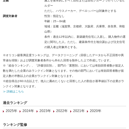
定義
施工を基本的にすべて自社または自社グループで行っているビ
ルダー
ただし、ハウスメーカー、デベロッパーは対象外とする
調査対象者
性別：指定なし
年齢：25～84歳
地域：近畿（滋賀県、京都府、大阪府、兵庫県、奈良県、和歌
山県）
条件：過去12年以内に、新築建売住宅に入居し、購入物件の選
定に関与した人。ただし、建築条件付土地分譲および注文住宅
の購入者は対象外とする。
※オリコン顧客満足度ランキングは、データクリーニング（回収したデータから不正回答や異
常値を排除）および調査対象者条件から外れた回答を除外した上で作成しています。
※「総合ランキング」、「評価項目別」、部門の「業態別」においては有効回答者数が規定人
数を満たした企業のみランクイン対象となります。その他の部門においては有効回答者数が規
定人数の半数以上の企業がランクイン対象となります。
※総合得点が60.0点以上で、他人に薦めたくないと回答した人の割合が基準値以下の企業がラ
ンクイン対象となります。
≫ 詳細はこちら
過去ランキング
2025年
2024年
2023年
2022年
2021年
2020年
ランキング監修