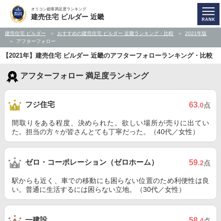
オリコン顧客満足度ランキング
建売住宅 ビルダー 近畿
建売住宅 ビルダー
おすすめの建売住宅 ビルダー 近畿ランキング・比較
2021年版
アフターフォロー
【2021年】建売住宅 ビルダー 近畿のアフターフォローランキング・比較
アフターフォロー 満足度ランキング
フジ住宅
63
.0
点
間取りをある程度、決められた。欲しい場所が売りに出てい
た。担当の方々が皆さんとても丁寧だった。（40代／女性）
ゼロ・コーポレーション（ゼロホーム）
59
.2
点
駅からも近く、車での移動にも困らない位置のため利便性は良
い。普通に生活するには困らない立地。（30代／女性）
一建設
58
.4
点