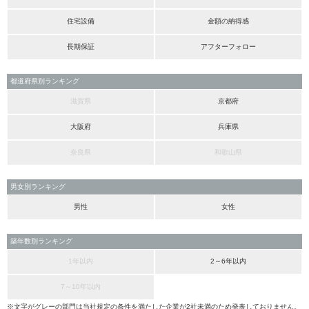
住宅設備
金額の納得感
長期保証
アフターフォロー
都道府県別ランキング
滋賀県
京都府
大阪府
兵庫県
奈良県
和歌山県
男女別ランキング
男性
女性
築年数別ランキング
1年以内
2～6年以内
7～10年以内
※文字がグレーの部門は当社規定の条件を満たした企業が2社未満のため発表しておりません。