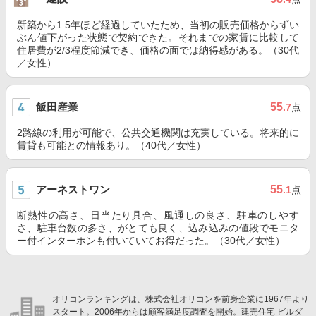
新築から1.5年ほど経過していたため、当初の販売価格からずい
ぶん値下がった状態で契約できた。それまでの家賃に比較して
住居費が2/3程度節減でき、価格の面では納得感がある。（30代
／女性）
飯田産業
55
.7
点
2路線の利用が可能で、公共交通機関は充実している。将来的に
賃貸も可能との情報あり。（40代／女性）
アーネストワン
55
.1
点
断熱性の高さ、日当たり具合、風通しの良さ、駐車のしやす
さ、駐車台数の多さ、がとても良く、込み込みの値段でモニタ
ー付インターホンも付いていてお得だった。（30代／女性）
オリコンランキングは、株式会社オリコンを前身企業に1967年より
スタート。2006年からは顧客満足度調査を開始。建売住宅 ビルダ