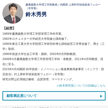
慶應義塾大学理工学部教授／内閣府 上席科学技術政策フェロー
（非常勤）
鈴木秀男
【経歴】
1989年慶應義塾大学理工学部管理工学科卒業。
1992年ロチェスター大学経営大学院修士課程修了。
1996年東京工業大学大学院理工学研究科博士課程経営工学専攻修了。博士（工
学）取得。
1996年筑波大学社会工学系・講師。2002年6月同助教授。
2008年4月慶應義塾大学理工学部管理工学科・准教授。2011年4月同教授、現
在に至る。
2023年4月内閣府 科学技術・イノベーション推進事務局参事官（インフラ・防
災担当）付上席科学技術政策フェロー（非常勤）
研究分野は応用統計解析、品質管理、マーケティング。
≫鈴木研究室についての詳細はこちら
顧客満足度について