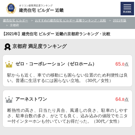
オリコン顧客満足度ランキング
建売住宅 ビルダー 近畿
建売住宅 ビルダー
おすすめの建売住宅 ビルダー 近畿ランキング・比較
2021年版
京都府
【2021年】建売住宅 ビルダー 近畿の京都府ランキング・比較
京都府 満足度ランキング
ゼロ・コーポレーション（ゼロホーム）
65
.0
点
駅からも近く、車での移動にも困らない位置のため利便性は良
い。普通に生活するには困らない立地。（30代／女性）
アーネストワン
64
.8
点
断熱性の高さ、日当たり具合、風通しの良さ、駐車のしやす
さ、駐車台数の多さ、がとても良く、込み込みの値段でモニタ
ー付インターホンも付いていてお得だった。（30代／女性）