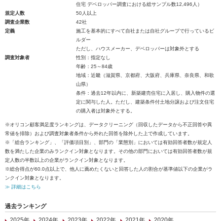
住宅 デベロッパー調査における総サンプル数12,496人）
規定人数
50人以上
調査企業数
42社
定義
施工を基本的にすべて自社または自社グループで行っているビ
ルダー
ただし、ハウスメーカー、デベロッパーは対象外とする
調査対象者
性別：指定なし
年齢：25～84歳
地域：近畿（滋賀県、京都府、大阪府、兵庫県、奈良県、和歌
山県）
条件：過去12年以内に、新築建売住宅に入居し、購入物件の選
定に関与した人。ただし、建築条件付土地分譲および注文住宅
の購入者は対象外とする。
※オリコン顧客満足度ランキングは、データクリーニング（回収したデータから不正回答や異
常値を排除）および調査対象者条件から外れた回答を除外した上で作成しています。
※「総合ランキング」、「評価項目別」、部門の「業態別」においては有効回答者数が規定人
数を満たした企業のみランクイン対象となります。その他の部門においては有効回答者数が規
定人数の半数以上の企業がランクイン対象となります。
※総合得点が60.0点以上で、他人に薦めたくないと回答した人の割合が基準値以下の企業がラ
ンクイン対象となります。
≫ 詳細はこちら
過去ランキング
2025年
2024年
2023年
2022年
2021年
2020年