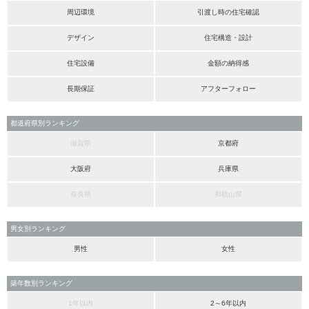
周辺環境
引渡し時の住宅確認
デザイン
住宅構造・設計
住宅設備
金額の納得感
長期保証
アフターフォロー
都道府県別ランキング
滋賀県
京都府
大阪府
兵庫県
奈良県
和歌山県
男女別ランキング
男性
女性
築年数別ランキング
1年以内
2～6年以内