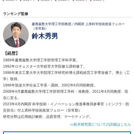
ランキング監修
慶應義塾大学理工学部教授／内閣府 上席科学技術政策フェロー
（非常勤）
鈴木秀男
【経歴】
1989年慶應義塾大学理工学部管理工学科卒業。
1992年ロチェスター大学経営大学院修士課程修了。
1996年東京工業大学大学院理工学研究科博士課程経営工学専攻修了。博士（工
学）取得。
1996年筑波大学社会工学系・講師。2002年6月同助教授。
2008年4月慶應義塾大学理工学部管理工学科・准教授。2011年4月同教授、現
在に至る。
2023年4月内閣府 科学技術・イノベーション推進事務局参事官（インフラ・防
災担当）付上席科学技術政策フェロー（非常勤）
研究分野は応用統計解析、品質管理、マーケティング。
≫鈴木研究室についての詳細はこちら