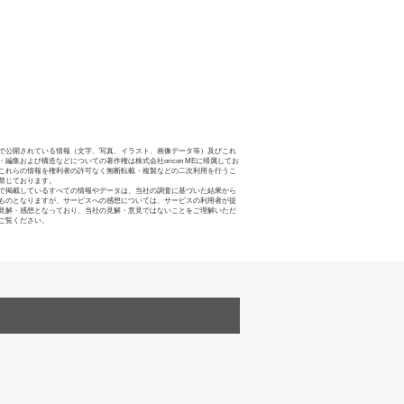
で公開されている情報（文字、写真、イラスト、画像データ等）及びこれ
・編集および構造などについての著作権は株式会社oricon MEに帰属してお
これらの情報を権利者の許可なく無断転載・複製などの二次利用を行うこ
禁じております。
で掲載しているすべての情報やデータは、当社の調査に基づいた結果から
ものとなりますが、サービスへの感想については、サービスの利用者が提
見解・感想となっており、当社の見解・意見ではないことをご理解いただ
ご覧ください。