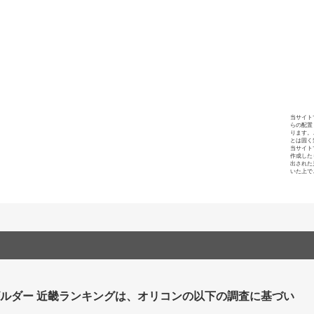
当サイト
らの配置
ります。
とは固く
当サイト
作成した
出された
いた上で
ビルダー 近畿ランキングは、オリコンの以下の調査に基づい