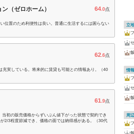
64
ョン（ゼロホーム）
.0
点
ない位置のため利便性は良い。普通に生活するには困らない
立
62
.6
点
は充実している。将来的に賃貸も可能との情報あり。（40
情
61
.9
点
め、当初の販売価格からずいぶん値下がった状態で契約でき
周
が2/3程度節減でき、価格の面では納得感がある。（30代