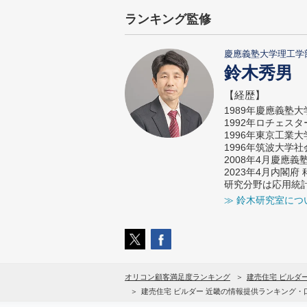
ランキング監修
慶應義塾大学理工学
鈴木秀男
【経歴】
1989年慶應義塾
1992年ロチェス
1996年東京工業
1996年筑波大学
2008年4月慶應
2023年4月内閣
研究分野は応用統
≫ 鈴木研究室につ
オリコン顧客満足度ランキング
建売住宅 ビルダ
建売住宅 ビルダー 近畿の情報提供ランキング・