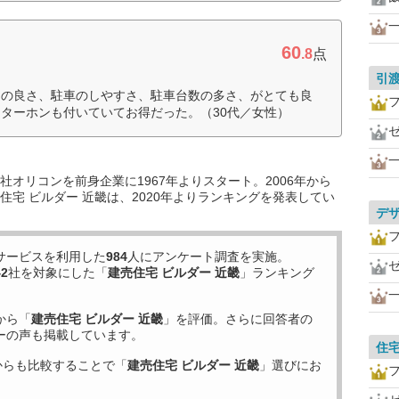
60
.8
点
引
しの良さ、駐車のしやすさ、駐車台数の多さ、がとても良
ターホンも付いていてお得だった。（30代／女性）
オリコンを前身企業に1967年よりスタート。2006年から
宅 ビルダー 近畿は、2020年よりランキングを発表してい
デ
サービスを利用した
984
人にアンケート調査を実施。
42
社を対象にした「
建売住宅 ビルダー 近畿
」ランキング
から「
建売住宅 ビルダー 近畿
」を評価。さらに回答者の
ーの声も掲載しています。
住
からも比較することで「
建売住宅 ビルダー 近畿
」選びにお