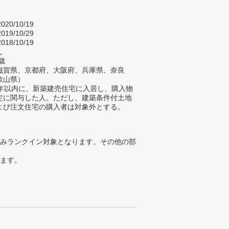
020/10/19
019/10/29
018/10/19
し
歳
滋賀県、京都府、大阪府、兵庫県、奈良
歌山県）
2年以内に、新築建売住宅に入居し、購入物
定に関与した人。ただし、建築条件付土地
よび注文住宅の購入者は対象外とする。
みランクイン対象となります。その他の部
ります。