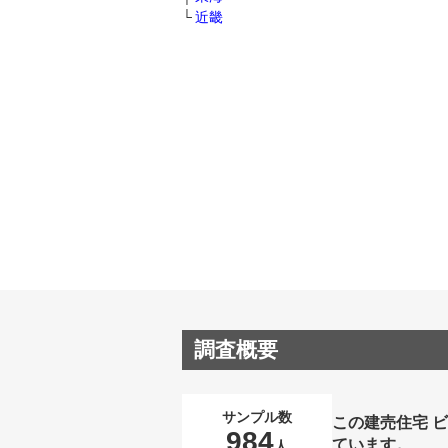
近畿
調査概要
サンプル数
この建売住宅 
984
ています。
人