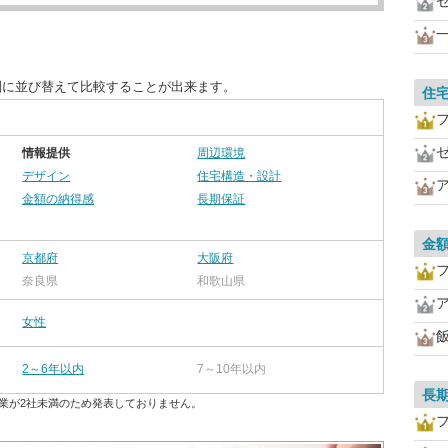
別に並び替えて比較することが出来ます。
住
情報提供
周辺環境
デザイン
住宅構造・設計
金額の納得感
長期保証
金
京都府
大阪府
奈良県
和歌山県
女性
2～6年以内
7～10年以内
長
業が2社未満のため発表しておりません。