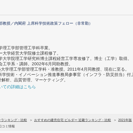
部教授／内閣府 上席科学技術政策フェロー（非常勤）
大学理工学部管理工学科卒業。
ター大学経営大学院修士課程修了。
大学大学院理工学研究科博士課程経営工学専攻修了。博士（工学）取得。
社会工学系・講師。2002年6月同助教授。
義塾大学理工学部管理工学科・准教授。2011年4月同教授、現在に至る。
府 科学技術・イノベーション推進事務局参事官（インフラ・防災担当）
計解析、品質管理、マーケティング。
いての詳細はこちら
ーランキング・比較
おすすめの建売住宅 ビルダー 近畿ランキング・比較
2021年版
口コミ情報