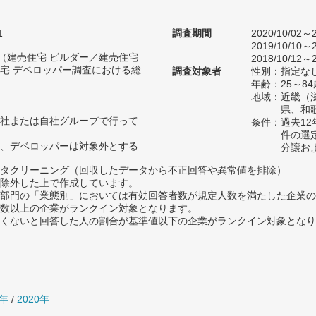
1
調査期間
2020/10/02～2
2019/10/10～2
人（建売住宅 ビルダー／建売住宅
2018/10/12～2
宅 デベロッパー調査における総
調査対象者
性別：指定な
年齢：25～84
地域：近畿（
県、和
社または自社グループで行って
条件：過去1
件の選
、デベロッパーは対象外とする
分譲お
タクリーニング（回収したデータから不正回答や異常値を排除）
除外した上で作成しています。
部門の「業態別」においては有効回答者数が規定人数を満たした企業の
数以上の企業がランクイン対象となります。
めたくないと回答した人の割合が基準値以下の企業がランクイン対象とな
1年
/
2020年