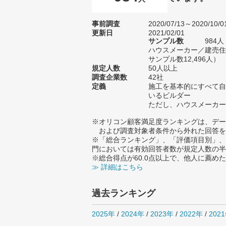
事前調査
2020/07/13～2020/10/0
更新日
2021/02/01
サンプル数
984
ハウスメーカー／建売住
サンプル数12,496人）
規定人数
50人以上
調査企業数
42社
定義
施工を基本的にすべて自
いるビルダー
ただし、ハウスメーカー
※オリコン顧客満足度ランキングは、デー
および調査対象者条件から外れた回答を
※「総合ランキング」、「評価項目別」、
門においては有効回答者数が規定人数の半
※総合得点が60.0点以上で、他人に薦
≫ 詳細はこちら
過去ランキング
2025年
/
2024年
/
2023年
/
2022年
/
202