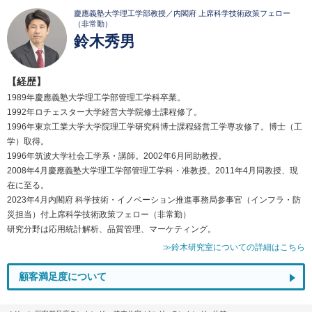
慶應義塾大学理工学部教授／内閣府 上席科学技術政策フェロー
（非常勤）
鈴木秀男
【経歴】
1989年慶應義塾大学理工学部管理工学科卒業。
1992年ロチェスター大学経営大学院修士課程修了。
1996年東京工業大学大学院理工学研究科博士課程経営工学専攻修了。博士（工
学）取得。
1996年筑波大学社会工学系・講師。2002年6月同助教授。
2008年4月慶應義塾大学理工学部管理工学科・准教授。2011年4月同教授、現
在に至る。
2023年4月内閣府 科学技術・イノベーション推進事務局参事官（インフラ・防
災担当）付上席科学技術政策フェロー（非常勤）
研究分野は応用統計解析、品質管理、マーケティング。
≫鈴木研究室についての詳細はこちら
顧客満足度について