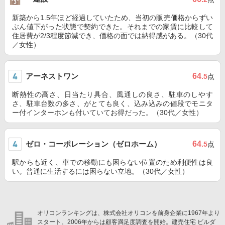
新築から1.5年ほど経過していたため、当初の販売価格からずい
ぶん値下がった状態で契約できた。それまでの家賃に比較して
住居費が2/3程度節減でき、価格の面では納得感がある。（30代
／女性）
アーネストワン
64
.5
点
断熱性の高さ、日当たり具合、風通しの良さ、駐車のしやす
さ、駐車台数の多さ、がとても良く、込み込みの値段でモニタ
ー付インターホンも付いていてお得だった。（30代／女性）
ゼロ・コーポレーション（ゼロホーム）
64
.5
点
駅からも近く、車での移動にも困らない位置のため利便性は良
い。普通に生活するには困らない立地。（30代／女性）
オリコンランキングは、株式会社オリコンを前身企業に1967年より
スタート。2006年からは顧客満足度調査を開始。建売住宅 ビルダ