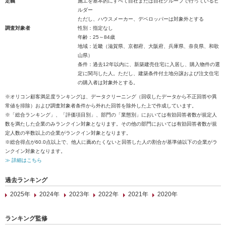
定義
施工を基本的にすべて自社または自社グループで行っているビ
ルダー
ただし、ハウスメーカー、デベロッパーは対象外とする
調査対象者
性別：指定なし
年齢：25～84歳
地域：近畿（滋賀県、京都府、大阪府、兵庫県、奈良県、和歌
山県）
条件：過去12年以内に、新築建売住宅に入居し、購入物件の選
定に関与した人。ただし、建築条件付土地分譲および注文住宅
の購入者は対象外とする。
※オリコン顧客満足度ランキングは、データクリーニング（回収したデータから不正回答や異
常値を排除）および調査対象者条件から外れた回答を除外した上で作成しています。
※「総合ランキング」、「評価項目別」、部門の「業態別」においては有効回答者数が規定人
数を満たした企業のみランクイン対象となります。その他の部門においては有効回答者数が規
定人数の半数以上の企業がランクイン対象となります。
※総合得点が60.0点以上で、他人に薦めたくないと回答した人の割合が基準値以下の企業がラ
ンクイン対象となります。
≫ 詳細はこちら
過去ランキング
2025年
2024年
2023年
2022年
2021年
2020年
ランキング監修