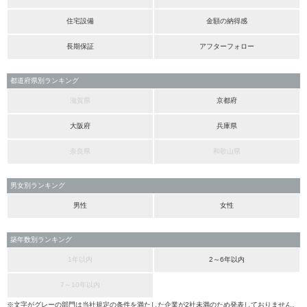
住宅設備
金額の納得感
長期保証
アフターフォロー
都道府県別ランキング
滋賀県
京都府
大阪府
兵庫県
奈良県
和歌山県
男女別ランキング
男性
女性
築年数別ランキング
1年以内
2～6年以内
7～10年以内
※文字がグレーの部門は当社規定の条件を満たした企業が2社未満のため発表しておりません。