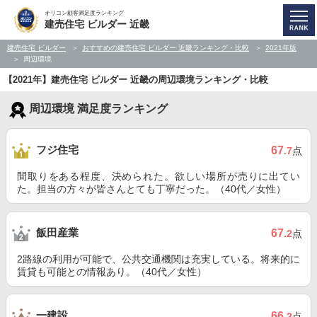
オリコン顧客満足度ランキング
建売住宅 ビルダー 近畿
建売住宅 ビルダー
おすすめの建売住宅 ビルダー 近畿ランキング・比較
2021年版
周辺環境
【2021年】建売住宅 ビルダー 近畿の周辺環境ランキング・比較
周辺環境 満足度ランキング
フジ住宅
67
.7
点
間取りをある程度、決められた。欲しい場所が売りに出てい
た。担当の方々が皆さんとても丁寧だった。（40代／女性）
飯田産業
67
.2
点
2路線の利用が可能で、公共交通機関は充実している。将来的に
賃貸も可能との情報あり。（40代／女性）
一建設
66
.2
点