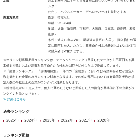
定義
施工を基本的にすべて自社または自社グループで行っているビ
ルダー
ただし、ハウスメーカー、デベロッパーは対象外とする
調査対象者
性別：指定なし
年齢：25～84歳
地域：近畿（滋賀県、京都府、大阪府、兵庫県、奈良県、和歌
山県）
条件：過去12年以内に、新築建売住宅に入居し、購入物件の選
定に関与した人。ただし、建築条件付土地分譲および注文住宅
の購入者は対象外とする。
※オリコン顧客満足度ランキングは、データクリーニング（回収したデータから不正回答や異
常値を排除）および調査対象者条件から外れた回答を除外した上で作成しています。
※「総合ランキング」、「評価項目別」、部門の「業態別」においては有効回答者数が規定人
数を満たした企業のみランクイン対象となります。その他の部門においては有効回答者数が規
定人数の半数以上の企業がランクイン対象となります。
※総合得点が60.0点以上で、他人に薦めたくないと回答した人の割合が基準値以下の企業がラ
ンクイン対象となります。
≫ 詳細はこちら
過去ランキング
2025年
2024年
2023年
2022年
2021年
2020年
ランキング監修