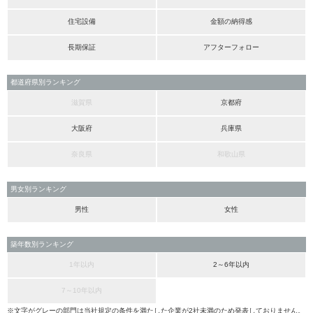
住宅設備
金額の納得感
長期保証
アフターフォロー
都道府県別ランキング
滋賀県
京都府
大阪府
兵庫県
奈良県
和歌山県
男女別ランキング
男性
女性
築年数別ランキング
1年以内
2～6年以内
7～10年以内
※文字がグレーの部門は当社規定の条件を満たした企業が2社未満のため発表しておりません。