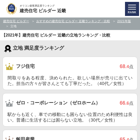
オリコン顧客満足度ランキング
建売住宅 ビルダー 近畿
建売住宅 ビルダー
おすすめの建売住宅 ビルダー 近畿ランキング・比較
2021年版
立地
【2021年】建売住宅 ビルダー 近畿の立地ランキング・比較
立地 満足度ランキング
フジ住宅
68
.4
点
間取りをある程度、決められた。欲しい場所が売りに出てい
た。担当の方々が皆さんとても丁寧だった。（40代／女性）
ゼロ・コーポレーション（ゼロホーム）
66
.6
点
駅からも近く、車での移動にも困らない位置のため利便性は良
い。普通に生活するには困らない立地。（30代／女性）
飯田産業
65
.4
点