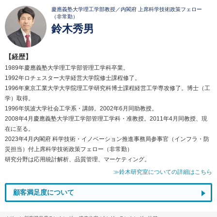
慶應義塾大学理工学部教授／内閣府 上席科学技術政策フェロー
（非常勤）
鈴木秀男
【経歴】
1989年慶應義塾大学理工学部管理工学科卒業。
1992年ロチェスター大学経営大学院修士課程修了。
1996年東京工業大学大学院理工学研究科博士課程経営工学専攻修了。博士（工
学）取得。
1996年筑波大学社会工学系・講師。2002年6月同助教授。
2008年4月慶應義塾大学理工学部管理工学科・准教授。2011年4月同教授、現
在に至る。
2023年4月内閣府 科学技術・イノベーション推進事務局参事官（インフラ・防
災担当）付上席科学技術政策フェロー（非常勤）
研究分野は応用統計解析、品質管理、マーケティング。
≫鈴木研究室についての詳細はこちら
顧客満足度について