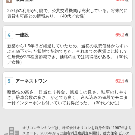
2路線の利用が可能で、公共交通機関は充実している。将来的に
賃貸も可能との情報あり。（40代／女性）
一建設
65
.2
点
新築から1.5年ほど経過していたため、当初の販売価格からずい
ぶん値下がった状態で契約できた。それまでの家賃に比較して
住居費が2/3程度節減でき、価格の面では納得感がある。（30代
／女性）
アーネストワン
62
.3
点
断熱性の高さ、日当たり具合、風通しの良さ、駐車のしやす
さ、駐車台数の多さ、がとても良く、込み込みの値段でモニタ
ー付インターホンも付いていてお得だった。（30代／女性）
オリコンランキングは、株式会社オリコンを前身企業に1967年より
スタート。2006年からは顧客満足度調査を開始。建売住宅 ビルダ