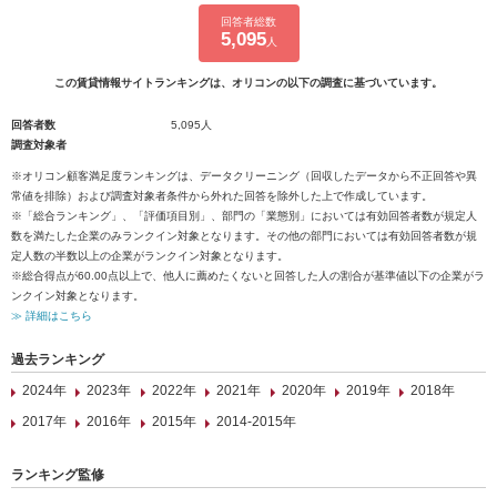
回答者総数
5,095
人
この賃貸情報サイトランキングは、オリコンの以下の調査に基づいています。
回答者数
5,095人
調査対象者
※オリコン顧客満足度ランキングは、データクリーニング（回収したデータから不正回答や異
常値を排除）および調査対象者条件から外れた回答を除外した上で作成しています。
※「総合ランキング」、「評価項目別」、部門の「業態別」においては有効回答者数が規定人
数を満たした企業のみランクイン対象となります。その他の部門においては有効回答者数が規
定人数の半数以上の企業がランクイン対象となります。
※総合得点が60.00点以上で、他人に薦めたくないと回答した人の割合が基準値以下の企業がラ
ンクイン対象となります。
≫ 詳細はこちら
過去ランキング
2024年
2023年
2022年
2021年
2020年
2019年
2018年
2017年
2016年
2015年
2014-2015年
ランキング監修