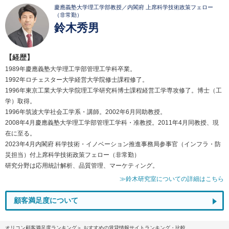
慶應義塾大学理工学部教授／内閣府 上席科学技術政策フェロー
（非常勤）
鈴木秀男
【経歴】
1989年慶應義塾大学理工学部管理工学科卒業。
1992年ロチェスター大学経営大学院修士課程修了。
1996年東京工業大学大学院理工学研究科博士課程経営工学専攻修了。博士（工
学）取得。
1996年筑波大学社会工学系・講師。2002年6月同助教授。
2008年4月慶應義塾大学理工学部管理工学科・准教授。2011年4月同教授、現
在に至る。
2023年4月内閣府 科学技術・イノベーション推進事務局参事官（インフラ・防
災担当）付上席科学技術政策フェロー（非常勤）
研究分野は応用統計解析、品質管理、マーケティング。
≫鈴木研究室についての詳細はこちら
顧客満足度について
オリコン顧客満足度ランキング
おすすめの賃貸情報サイトランキング・比較