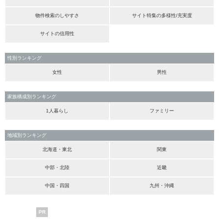
物件検索のしやすさ
サイト特集の多様性/充実度
サイトの信用性
性別ランキング
女性
男性
家族構成別ランキング
1人暮らし
ファミリー
地域別ランキング
北海道・東北
関東
中部・北陸
近畿
中国・四国
九州・沖縄
PR