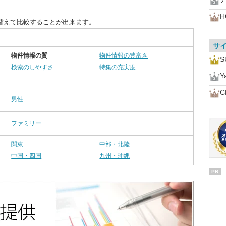
H
替えて比較することが出来ます。
サ
物件情報の質
物件情報の豊富さ
検索のしやすさ
特集の充実度
Y
C
男性
ファミリー
関東
中部・北陸
中国・四国
九州・沖縄
PR