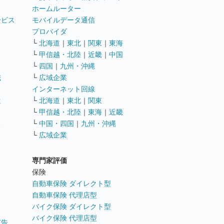
ホームルーター
ービス
モバイルデータ通信
ト
プロバイダ
└
北海道
｜
東北
｜
関東
｜
東海
└
甲信越・北陸
｜
近畿
｜
中国
└
四国
｜
九州・沖縄
職
└
広域企業
インターネット回線
遣
└
北海道
｜
東北
｜
関東
└
甲信越・北陸
｜
東海
｜
近畿
ス
└
中国・四国
｜
九州・沖縄
└
広域企業
専門家評価
ト
保険
自動車保険 ダイレクト型
自動車保険 代理店型
バイク保険 ダイレクト型
バイク保険 代理店型
広告