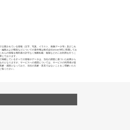
で公開されている情報（文字、写真、イラスト、画像データ等）及びこれ
・編集および構造などについての著作権は株式会社oricon MEに帰属してお
これらの情報を権利者の許可なく無断転載・複製などの二次利用を行うこ
禁じております。
で掲載しているすべての情報やデータは、当社の調査に基づいた結果から
ものとなりますが、サービスへの感想については、サービスの利用者が提
見解・感想となっており、当社の見解・意見ではないことをご理解いただ
ご覧ください。