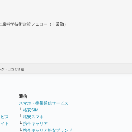
付上席科学技術政策フェロー（非常勤）
ング・口コミ情報
通信
ト
スマホ・携帯通信サービス
└
格安SIM
ービス
└
格安スマホ
サイト
└
携帯キャリア
└
携帯キャリア格安ブランド