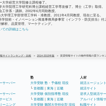
ター大学経営大学院修士課程修了。
大学大学院理工学研究科博士課程経営工学専攻修了。博士（工学）取得。
社会工学系・講師。2002年6月同助教授。
義塾大学理工学部管理工学科・准教授。2011年4月同教授、現在に至る。
府 科学技術・イノベーション推進事務局参事官（インフラ・防災担当）
計解析、品質管理、マーケティング。
いての詳細はこちら
報サイトランキング・比較
2014-2015年版
賃貸情報サイトの物件情報の質ランキ
塾
人材
ーサーバー
大学受験 塾・予備校 現役
就活エージェン
└
首都圏
｜
東海
｜
近畿
就活サイト
ーサーバー
大学受験 個別指導塾 現役
逆求人型就活サ
サービス
└
首都圏
｜
東海
｜
近畿
アルバイト情報
リーニング
大学受験 難関大学特化型 現役
転職サイト