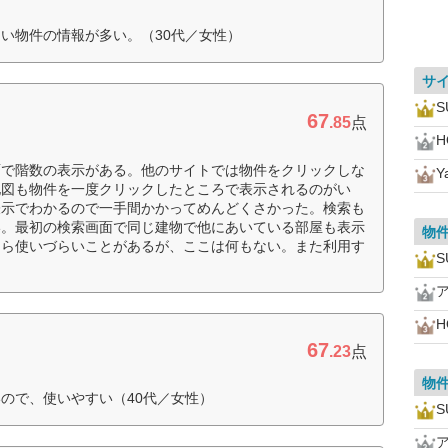
い物件の情報が多い。（30代／女性）
サ
67
）
.85
点
H
面で階数の表示がある。他のサイトでは物件をクリックしな
Y
地図も物件を一度クリックしたところで表示されるのがい
表示でわかるので一手間かかってめんどくさかった。検索も
い。最初の検索画面で同じ建物で他にあいている部屋も表示
物
しら使いづらいことがあるが、ここは何もない。また利用す
H
67
.23
点
物
ので、使いやすい（40代／女性）