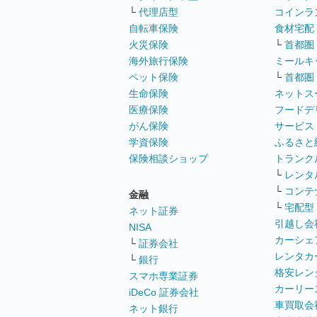
└
代理店型
コインラ
自転車保険
食材宅配
火災保険
└
首都圏
海外旅行保険
ミールキ
ペット保険
└
首都圏
生命保険
ネットス
医療保険
フードデ
がん保険
サービス
学資保険
ふるさと
保険相談ショップ
トランク
└
レンタ
└
コンテ
金融
└
宅配型
ネット証券
引越し会
NISA
カーシェ
└
証券会社
レンタカ
└
銀行
格安レン
スマホ専業証券
カーリー
iDeCo 証券会社
車買取会
ネット銀行