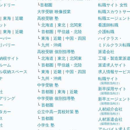
ンドリー
└
首都圏
転職サイト 女性
大学受験 映像授業
転職スカウトサ
｜
東海
｜
近畿
高校受験 塾
転職エージェン
ット
└
北海道
｜
東北
｜
北関東
看護師転職
｜
東海
｜
近畿
└
首都圏
｜
甲信越・北陸
介護転職
ーパー
└
東海
｜
近畿
｜
中国・四国
ハイクラス・
リバリー
└
九州・沖縄
ミドルクラス転
高校受験 個別指導塾
派遣会社
納税サイト
└
北海道
｜
東北
｜
北関東
工場・製造業派
ルーム
└
首都圏
｜
甲信越・北陸
派遣求人サイト
ル収納スペース
└
東海
｜
近畿
｜
中国・四国
求人情報サービ
ナ
└
九州・沖縄
転職サイト
（採用担当向け）
中学受験 塾
新卒採用サイト
社
└
首都圏
｜
東海
｜
近畿
（採用担当向け）
アリング
中学受験 個別指導塾
新卒エージェン
（採用担当向け）
ー
└
首都圏
人材紹介会社
タカー
公立中高一貫校対策 塾
（採用担当向け）
ス
└
首都圏
人材派遣会社
（採用担当向け）
社
小学生 塾
アルバイト求人