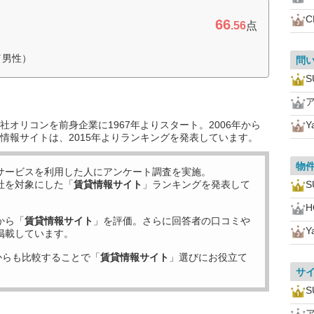
C
66
.56
点
／男性）
問
オリコンを前身企業に1967年よりスタート。2006年から
Y
情報サイトは、2015年よりランキングを発表しています。
物
サービスを利用した
人にアンケート調査を実施。
社を対象にした「
賃貸情報サイト
」ランキングを発表して
H
から「
賃貸情報サイト
」を評価。さらに回答者の口コミや
Y
掲載しています。
からも比較することで「
賃貸情報サイト
」選びにお役立て
サ