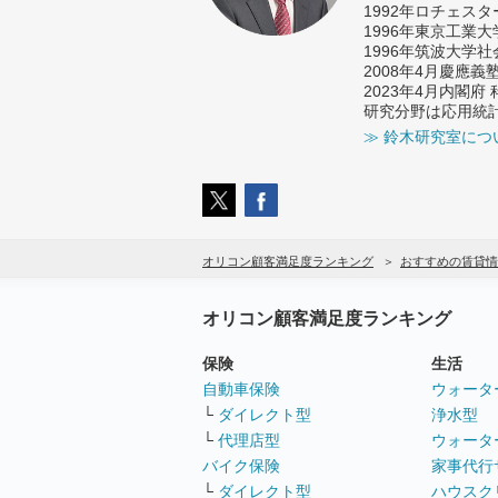
1992年ロチェス
1996年東京工業
1996年筑波大学
2008年4月慶應
2023年4月内閣
研究分野は応用統
≫ 鈴木研究室につ
オリコン顧客満足度ランキング
おすすめの賃貸情
オリコン顧客満足度ランキング
保険
生活
自動車保険
ウォータ
└
ダイレクト型
浄水型
└
代理店型
ウォータ
バイク保険
家事代行
└
ダイレクト型
ハウスク