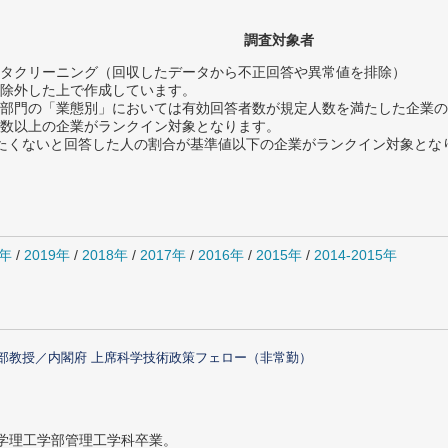
調査対象者
タクリーニング（回収したデータから不正回答や異常値を排除）
除外した上で作成しています。
部門の「業態別」においては有効回答者数が規定人数を満たした企業の
数以上の企業がランクイン対象となります。
薦めたくないと回答した人の割合が基準値以下の企業がランクイン対象とな
0年
/
2019年
/
2018年
/
2017年
/
2016年
/
2015年
/
2014-2015年
部教授／内閣府 上席科学技術政策フェロー（非常勤）
大学理工学部管理工学科卒業。