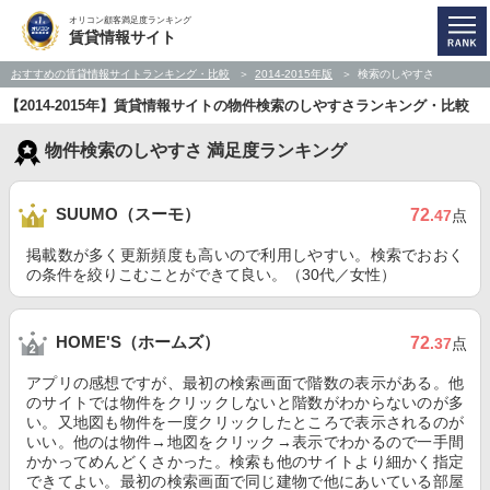
オリコン顧客満足度ランキング
賃貸情報サイト
おすすめの賃貸情報サイトランキング・比較
2014-2015年版
検索のしやすさ
【2014-2015年】賃貸情報サイトの物件検索のしやすさランキング・比較
物件検索のしやすさ 満足度ランキング
SUUMO（スーモ）
72
.47
点
掲載数が多く更新頻度も高いので利用しやすい。検索でおおく
の条件を絞りこむことができて良い。（30代／女性）
HOME'S（ホームズ）
72
.37
点
アプリの感想ですが、最初の検索画面で階数の表示がある。他
のサイトでは物件をクリックしないと階数がわからないのが多
い。又地図も物件を一度クリックしたところで表示されるのが
いい。他のは物件→地図をクリック→表示でわかるので一手間
かかってめんどくさかった。検索も他のサイトより細かく指定
できてよい。最初の検索画面で同じ建物で他にあいている部屋