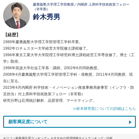
慶應義塾大学理工学部教授／内閣府 上席科学技術政策フェロー
（非常勤）
鈴木秀男
【経歴】
1989年慶應義塾大学理工学部管理工学科卒業。
1992年ロチェスター大学経営大学院修士課程修了。
1996年東京工業大学大学院理工学研究科博士課程経営工学専攻修了。博士（工
学）取得。
1996年筑波大学社会工学系・講師。2002年6月同助教授。
2008年4月慶應義塾大学理工学部管理工学科・准教授。2011年4月同教授、現
在に至る。
2023年4月内閣府 科学技術・イノベーション推進事務局参事官（インフラ・防
災担当）付上席科学技術政策フェロー（非常勤）
研究分野は応用統計解析、品質管理、マーケティング。
≫鈴木研究室についての詳細はこちら
顧客満足度について
オリコン顧客満足度ランキング
おすすめの賃貸情報サイトランキング・比較