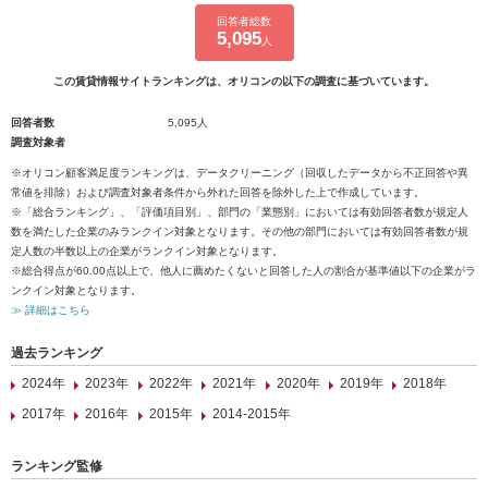
回答者総数
5,095
人
この賃貸情報サイトランキングは、オリコンの以下の調査に基づいています。
回答者数
5,095人
調査対象者
※オリコン顧客満足度ランキングは、データクリーニング（回収したデータから不正回答や異
常値を排除）および調査対象者条件から外れた回答を除外した上で作成しています。
※「総合ランキング」、「評価項目別」、部門の「業態別」においては有効回答者数が規定人
数を満たした企業のみランクイン対象となります。その他の部門においては有効回答者数が規
定人数の半数以上の企業がランクイン対象となります。
※総合得点が60.00点以上で、他人に薦めたくないと回答した人の割合が基準値以下の企業がラ
ンクイン対象となります。
≫ 詳細はこちら
過去ランキング
2024年
2023年
2022年
2021年
2020年
2019年
2018年
2017年
2016年
2015年
2014-2015年
ランキング監修