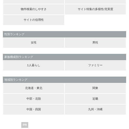
物件検索のしやすさ
サイト特集の多様性/充実度
サイトの信用性
性別ランキング
女性
男性
家族構成別ランキング
1人暮らし
ファミリー
地域別ランキング
北海道・東北
関東
中部・北陸
近畿
中国・四国
九州・沖縄
PR