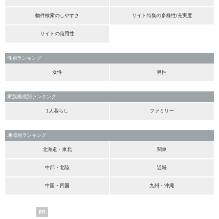
物件検索のしやすさ
サイト特集の多様性/充実度
サイトの信用性
性別ランキング
女性
男性
家族構成別ランキング
1人暮らし
ファミリー
地域別ランキング
北海道・東北
関東
中部・北陸
近畿
中国・四国
九州・沖縄
PR