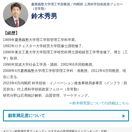
慶應義塾大学理工学部教授／内閣府 上席科学技術政策フェロー
（非常勤）
鈴木秀男
【経歴】
1989年慶應義塾大学理工学部管理工学科卒業。
1992年ロチェスター大学経営大学院修士課程修了。
1996年東京工業大学大学院理工学研究科博士課程経営工学専攻修了。博士（工
学）取得。
1996年筑波大学社会工学系・講師。2002年6月同助教授。
2008年4月慶應義塾大学理工学部管理工学科・准教授。2011年4月同教授、現
在に至る。
2023年4月内閣府 科学技術・イノベーション推進事務局参事官（インフラ・防
災担当）付上席科学技術政策フェロー（非常勤）
研究分野は応用統計解析、品質管理、マーケティング。
≫鈴木研究室についての詳細はこちら
顧客満足度について
オリコン顧客満足度ランキング
おすすめの賃貸情報サイトランキング・比較