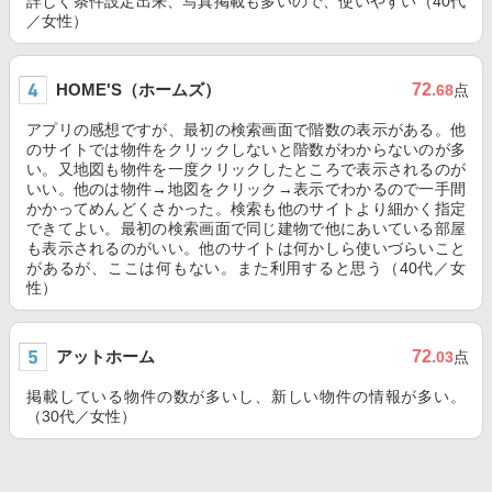
詳しく条件設定出来、写真掲載も多いので、使いやすい（40代
／女性）
HOME'S（ホームズ）
72
.68
点
アプリの感想ですが、最初の検索画面で階数の表示がある。他
のサイトでは物件をクリックしないと階数がわからないのが多
い。又地図も物件を一度クリックしたところで表示されるのが
いい。他のは物件→地図をクリック→表示でわかるので一手間
かかってめんどくさかった。検索も他のサイトより細かく指定
できてよい。最初の検索画面で同じ建物で他にあいている部屋
も表示されるのがいい。他のサイトは何かしら使いづらいこと
があるが、ここは何もない。また利用すると思う（40代／女
性）
アットホーム
72
.03
点
掲載している物件の数が多いし、新しい物件の情報が多い。
（30代／女性）