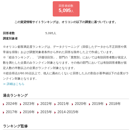
回答者総数
5,095
人
この賃貸情報サイトランキングは、オリコンの以下の調査に基づいています。
回答者数
5,095人
調査対象者
※オリコン顧客満足度ランキングは、データクリーニング（回収したデータから不正回答や異
常値を排除）および調査対象者条件から外れた回答を除外した上で作成しています。
※「総合ランキング」、「評価項目別」、部門の「業態別」においては有効回答者数が規定人
数を満たした企業のみランクイン対象となります。その他の部門においては有効回答者数が規
定人数の半数以上の企業がランクイン対象となります。
※総合得点が60.00点以上で、他人に薦めたくないと回答した人の割合が基準値以下の企業がラ
ンクイン対象となります。
≫ 詳細はこちら
過去ランキング
2024年
2023年
2022年
2021年
2020年
2019年
2018年
2017年
2016年
2015年
2014-2015年
ランキング監修