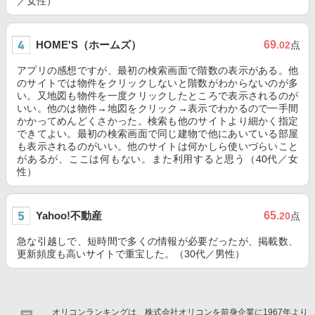
／女性）
HOME'S（ホームズ）
69
.02
点
アプリの感想ですが、最初の検索画面で階数の表示がある。他
のサイトでは物件をクリックしないと階数がわからないのが多
い。又地図も物件を一度クリックしたところで表示されるのが
いい。他のは物件→地図をクリック→表示でわかるので一手間
かかってめんどくさかった。検索も他のサイトより細かく指定
できてよい。最初の検索画面で同じ建物で他にあいている部屋
も表示されるのがいい。他のサイトは何かしら使いづらいこと
があるが、ここは何もない。また利用すると思う（40代／女
性）
Yahoo!不動産
65
.20
点
急な引越しで、短時間で多くの情報が必要だったが、掲載数、
更新頻度も高いサイトで重宝した。（30代／男性）
オリコンランキングは、株式会社オリコンを前身企業に1967年より