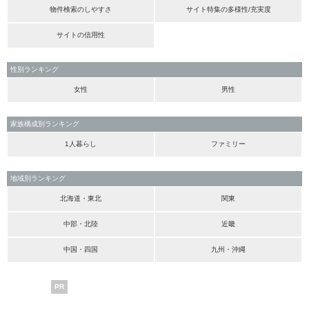
物件検索のしやすさ
サイト特集の多様性/充実度
サイトの信用性
性別ランキング
女性
男性
家族構成別ランキング
1人暮らし
ファミリー
地域別ランキング
北海道・東北
関東
中部・北陸
近畿
中国・四国
九州・沖縄
PR