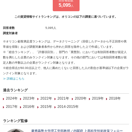
回答者総数
5,095
人
この賃貸情報サイトランキングは、オリコンの以下の調査に基づいています。
回答者数
5,095人
調査対象者
※オリコン顧客満足度ランキングは、データクリーニング（回収したデータから不正回答や異
常値を排除）および調査対象者条件から外れた回答を除外した上で作成しています。
※「総合ランキング」、「評価項目別」、部門の「業態別」においては有効回答者数が規定人
数を満たした企業のみランクイン対象となります。その他の部門においては有効回答者数が規
定人数の半数以上の企業がランクイン対象となります。
※総合得点が60.00点以上で、他人に薦めたくないと回答した人の割合が基準値以下の企業がラ
ンクイン対象となります。
≫ 詳細はこちら
過去ランキング
2024年
2023年
2022年
2021年
2020年
2019年
2018年
2017年
2016年
2015年
2014-2015年
ランキング監修
慶應義塾大学理工学部教授／内閣府 上席科学技術政策フェロー