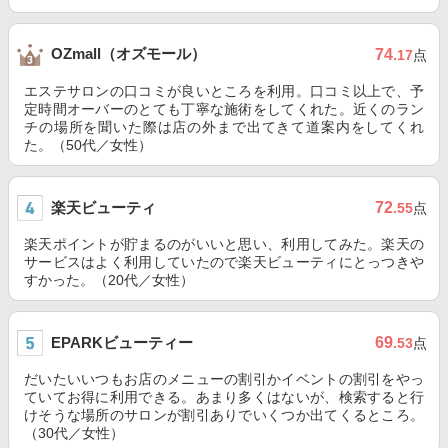
OZmall（オズモール）
74
.17
点
エステサロンの口コミが良いところを利用。口コミ以上で、予
定時間オーバーのとても丁寧な施術をしてくれた。近くのラン
チの場所を聞いた際は店の外まで出てきて道案内をしてくれ
た。（50代／女性）
楽天ビューティ
72
.55
点
楽天ポイントが貯まるのがいいと思い、利用してみた。楽天の
サービスはよく利用していたので楽天ビューティにとっつきや
すかった。（20代／女性）
EPARKビューティー
69
.53
点
だいたいいつもお店のメニューの割引かイベントの割引をやっ
ていてお得に利用できる。あまり多くはないが、検索すると行
けそうな場所のサロンが割引ありでいくつか出てくるところ。
（30代／女性）