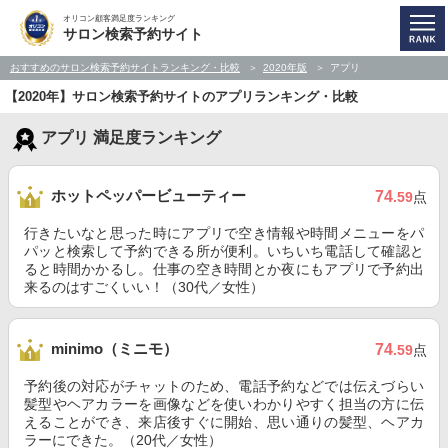
オリコン顧客満足度ランキング
サロン検索予約サイト
おすすめのサロン検索予約サイトランキング・比較
2020年版
アプリ
【2020年】サロン検索予約サイトのアプリランキング・比較
アプリ 満足度ランキング
ホットペッパービューティー
74
.59
点
行きたいなと思った時にアプリで空き情報や時間メニューをパ
パッと検索して予約できる所が便利。いちいち電話して確認と
ると時間かかるし。仕事の空き時間とか夜にもアプリで予約出
来るのはすごくいい！（30代／女性）
minimo（ミニモ）
74
.59
点
予約後の対応がチャットのため、電話予約などでは伝えづらい
髪型やヘアカラーを画像などを使いわかりやすく担当の方に伝
えることができ、来店後すぐに開始、思い通りの髪型、ヘアカ
ラーにできた。（20代／女性）