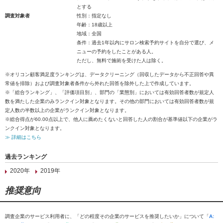
とする
調査対象者
性別：指定なし
年齢：18歳以上
地域：全国
条件：過去1年以内にサロン検索予約サイトを自分で選び、メ
ニューの予約をしたことがある人。
ただし、無料で施術を受けた人は除く。
※オリコン顧客満足度ランキングは、データクリーニング（回収したデータから不正回答や異
常値を排除）および調査対象者条件から外れた回答を除外した上で作成しています。
※「総合ランキング」、「評価項目別」、部門の「業態別」においては有効回答者数が規定人
数を満たした企業のみランクイン対象となります。その他の部門においては有効回答者数が規
定人数の半数以上の企業がランクイン対象となります。
※総合得点が60.00点以上で、他人に薦めたくないと回答した人の割合が基準値以下の企業がラ
ンクイン対象となります。
≫ 詳細はこちら
過去ランキング
2020年
2019年
推奨意向
調査企業のサービス利用者に、「どの程度その企業のサービスを推奨したいか」について「
A: