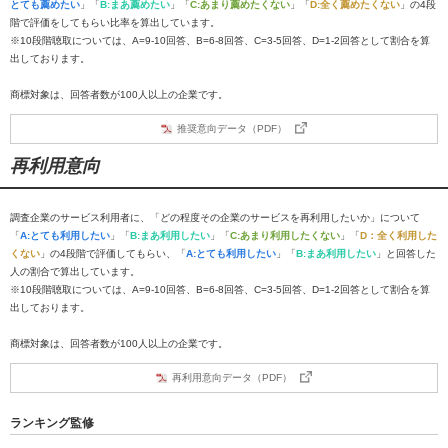
とても薦めたい
」「
B:まあ薦めたい
」「
C:あまり薦めたくない
」「
D:全く薦めたくない
」の4段
階で評価をしてもらい比率を算出しています。
※10段階聴取については、A=9-10回答、B=6-8回答、C=3-5回答、D=1-2回答として割合を算
出しております。
商標対象は、回答者数が100人以上の企業です。
推奨意向データ（PDF）
再利用意向
調査企業のサービス利用者に、「どの程度その企業のサービスを再利用したいか」について
「
A:とても利用したい
」「
B:まあ利用したい
」「
C:あまり利用したくない
」「
D：全く利用した
くない
」の4段階で評価してもらい、「
A:とても利用したい
」「
B:まあ利用したい
」と回答した
人の割合で算出しています。
※10段階聴取については、A=9-10回答、B=6-8回答、C=3-5回答、D=1-2回答として割合を算
出しております。
商標対象は、回答者数が100人以上の企業です。
再利用意向データ（PDF）
ランキング監修