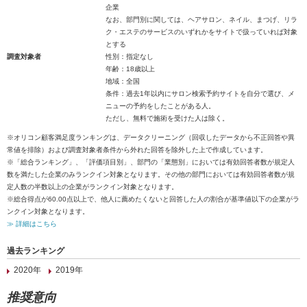
企業
なお、部門別に関しては、ヘアサロン、ネイル、まつげ、リラ
ク・エステのサービスのいずれかをサイトで扱っていれば対象
とする
調査対象者
性別：指定なし
年齢：18歳以上
地域：全国
条件：過去1年以内にサロン検索予約サイトを自分で選び、メ
ニューの予約をしたことがある人。
ただし、無料で施術を受けた人は除く。
※オリコン顧客満足度ランキングは、データクリーニング（回収したデータから不正回答や異
常値を排除）および調査対象者条件から外れた回答を除外した上で作成しています。
※「総合ランキング」、「評価項目別」、部門の「業態別」においては有効回答者数が規定人
数を満たした企業のみランクイン対象となります。その他の部門においては有効回答者数が規
定人数の半数以上の企業がランクイン対象となります。
※総合得点が60.00点以上で、他人に薦めたくないと回答した人の割合が基準値以下の企業がラ
ンクイン対象となります。
≫ 詳細はこちら
過去ランキング
2020年
2019年
推奨意向