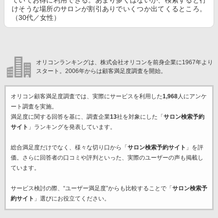
ていてお得に利用できる。あまり多くはないが、検索すると行
けそうな場所のサロンが割引ありでいくつか出てくるところ。
（30代／女性）
オリコンランキングは、株式会社オリコンを前身企業に1967年より
スタート。2006年からは顧客満足度調査を開始。
オリコン顧客満足度調査では、実際にサービスを利用した
1,968
人にアンケ
ート調査を実施。
満足度に関する回答を基に、調査企業
13
社を対象にした「
サロン検索予約
サイト
」ランキングを発表しています。
総合満足度だけでなく、様々な切り口から「
サロン検索予約サイト
」を評
価。さらに回答者の口コミや評判といった、実際のユーザーの声も掲載し
ています。
サービス検討の際、“ユーザー満足度”からも比較することで「
サロン検索予
約サイト
」選びにお役立てください。