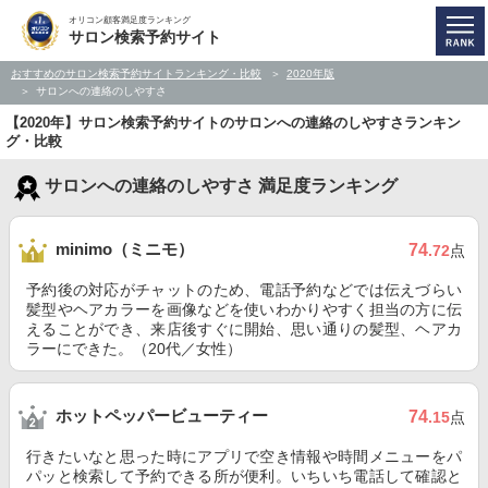
オリコン顧客満足度ランキング
サロン検索予約サイト
おすすめのサロン検索予約サイトランキング・比較
2020年版
サロンへの連絡のしやすさ
【2020年】サロン検索予約サイトのサロンへの連絡のしやすさランキン
グ・比較
サロンへの連絡のしやすさ 満足度ランキング
minimo（ミニモ）
74
.72
点
予約後の対応がチャットのため、電話予約などでは伝えづらい
髪型やヘアカラーを画像などを使いわかりやすく担当の方に伝
えることができ、来店後すぐに開始、思い通りの髪型、ヘアカ
ラーにできた。（20代／女性）
ホットペッパービューティー
74
.15
点
行きたいなと思った時にアプリで空き情報や時間メニューをパ
パッと検索して予約できる所が便利。いちいち電話して確認と