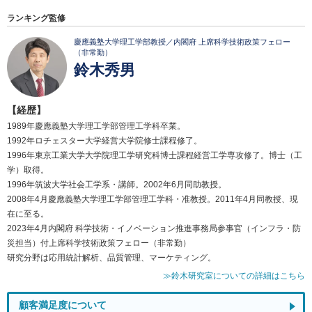
ランキング監修
慶應義塾大学理工学部教授／内閣府 上席科学技術政策フェロー
（非常勤）
鈴木秀男
【経歴】
1989年慶應義塾大学理工学部管理工学科卒業。
1992年ロチェスター大学経営大学院修士課程修了。
1996年東京工業大学大学院理工学研究科博士課程経営工学専攻修了。博士（工
学）取得。
1996年筑波大学社会工学系・講師。2002年6月同助教授。
2008年4月慶應義塾大学理工学部管理工学科・准教授。2011年4月同教授、現
在に至る。
2023年4月内閣府 科学技術・イノベーション推進事務局参事官（インフラ・防
災担当）付上席科学技術政策フェロー（非常勤）
研究分野は応用統計解析、品質管理、マーケティング。
≫鈴木研究室についての詳細はこちら
顧客満足度について