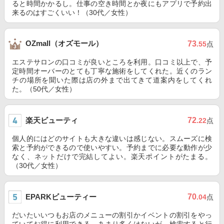
ると時間かかるし。仕事の空き時間とか夜にもアプリで予約出
来るのはすごくいい！（30代／女性）
OZmall（オズモール）
73
.55
点
エステサロンの口コミが良いところを利用。口コミ以上で、予
定時間オーバーのとても丁寧な施術をしてくれた。近くのラン
チの場所を聞いた際は店の外まで出てきて道案内をしてくれ
た。（50代／女性）
楽天ビューティ
72
.22
点
個人的にはどのサイトも大きな違いは感じない。スムーズに検
索と予約ができるので使いやすい。予約までに必要な動作が少
なく、ネットだけで完結してよい。楽天ポイントがたまる。
（30代／女性）
EPARKビューティー
70
.04
点
だいたいいつもお店のメニューの割引かイベントの割引をやっ