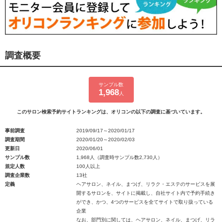
調査概要
サンプル数
1,968
人
このサロン検索予約サイトランキングは、オリコンの以下の調査に基づいています。
事前調査
2019/09/17～2020/01/17
調査期間
2020/01/20～2020/02/03
更新日
2020/06/01
サンプル数
1,968人（調査時サンプル数2,730人）
規定人数
100人以上
調査企業数
13社
定義
ヘアサロン、ネイル、まつげ、リラク・エステのサービスを展
開するサロンを、サイトに掲載し、自社サイト内で予約手続き
ができ、かつ、4つのサービスを全てサイトで取り扱っている
企業
なお、部門別に関しては、ヘアサロン、ネイル、まつげ、リラ