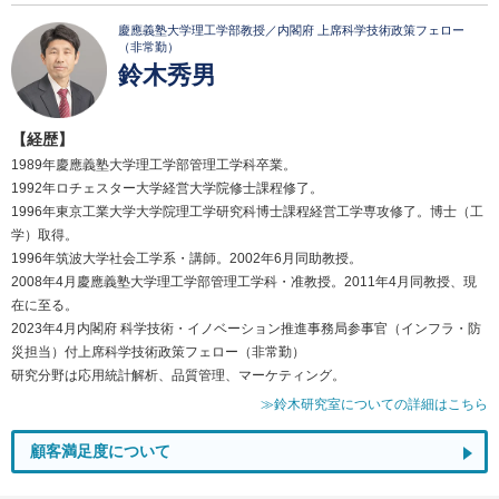
慶應義塾大学理工学部教授／内閣府 上席科学技術政策フェロー
（非常勤）
鈴木秀男
【経歴】
1989年慶應義塾大学理工学部管理工学科卒業。
1992年ロチェスター大学経営大学院修士課程修了。
1996年東京工業大学大学院理工学研究科博士課程経営工学専攻修了。博士（工
学）取得。
1996年筑波大学社会工学系・講師。2002年6月同助教授。
2008年4月慶應義塾大学理工学部管理工学科・准教授。2011年4月同教授、現
在に至る。
2023年4月内閣府 科学技術・イノベーション推進事務局参事官（インフラ・防
災担当）付上席科学技術政策フェロー（非常勤）
研究分野は応用統計解析、品質管理、マーケティング。
≫鈴木研究室についての詳細はこちら
顧客満足度について