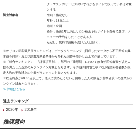
ク・エステのサービスのいずれかをサイトで扱っていれば対象
とする
調査対象者
性別：指定なし
年齢：18歳以上
地域：全国
条件：過去1年以内にサロン検索予約サイトを自分で選び、メ
ニューの予約をしたことがある人。
ただし、無料で施術を受けた人は除く。
※オリコン顧客満足度ランキングは、データクリーニング（回収したデータから不正回答や異
常値を排除）および調査対象者条件から外れた回答を除外した上で作成しています。
※「総合ランキング」、「評価項目別」、部門の「業態別」においては有効回答者数が規定人
数を満たした企業のみランクイン対象となります。その他の部門においては有効回答者数が規
定人数の半数以上の企業がランクイン対象となります。
※総合得点が60.00点以上で、他人に薦めたくないと回答した人の割合が基準値以下の企業がラ
ンクイン対象となります。
≫ 詳細はこちら
過去ランキング
2020年
2019年
推奨意向