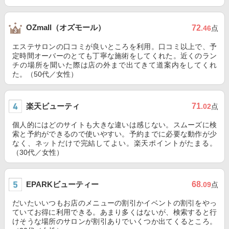
OZmall（オズモール）
72
.46
点
エステサロンの口コミが良いところを利用。口コミ以上で、予
定時間オーバーのとても丁寧な施術をしてくれた。近くのラン
チの場所を聞いた際は店の外まで出てきて道案内をしてくれ
た。（50代／女性）
楽天ビューティ
71
.02
点
個人的にはどのサイトも大きな違いは感じない。スムーズに検
索と予約ができるので使いやすい。予約までに必要な動作が少
なく、ネットだけで完結してよい。楽天ポイントがたまる。
（30代／女性）
EPARKビューティー
68
.09
点
だいたいいつもお店のメニューの割引かイベントの割引をやっ
ていてお得に利用できる。あまり多くはないが、検索すると行
けそうな場所のサロンが割引ありでいくつか出てくるところ。