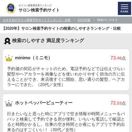
オリコン顧客満足度ランキング
サロン検索予約サイト
おすすめのサロン検索予約サイトランキング・比較
2020年版
検索のしやすさ
【2020年】サロン検索予約サイトの検索のしやすさランキング・比較
検索のしやすさ 満足度ランキング
minimo（ミニモ）
73
.46
点
予約後の対応がチャットのため、電話予約などでは伝えづらい
髪型やヘアカラーを画像などを使いわかりやすく担当の方に伝
えることができ、来店後すぐに開始、思い通りの髪型、ヘアカ
ラーにできた。（20代／女性）
ホットペッパービューティー
72
.53
点
行きたいなと思った時にアプリで空き情報や時間メニューをパ
パッと検索して予約できる所が便利。いちいち電話して確認と
ると時間かかるし。仕事の空き時間とか夜にもアプリで予約出
来るのはすごくいい！（30代／女性）