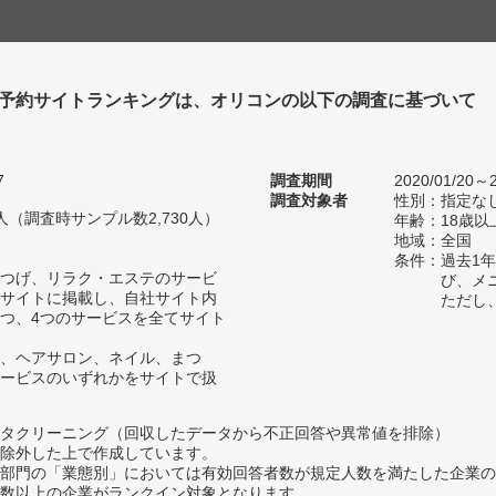
予約サイトランキングは、オリコンの以下の調査に基づいて
7
調査期間
2020/01/20～2
調査対象者
性別：指定な
68人（調査時サンプル数2,730人）
年齢：18歳以
地域：全国
条件：過去1
つげ、リラク・エステのサービ
び、メ
サイトに掲載し、自社サイト内
ただし
つ、4つのサービスを全てサイト
、ヘアサロン、ネイル、まつ
ービスのいずれかをサイトで扱
タクリーニング（回収したデータから不正回答や異常値を排除）
除外した上で作成しています。
部門の「業態別」においては有効回答者数が規定人数を満たした企業の
数以上の企業がランクイン対象となります。