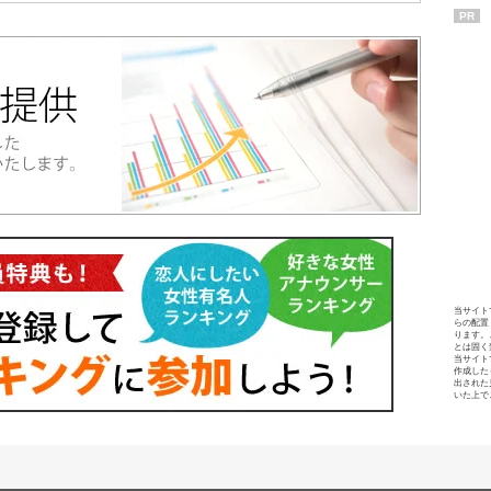
PR
当サイト
らの配置
ります。
とは固く
当サイト
作成した
出された
いた上で