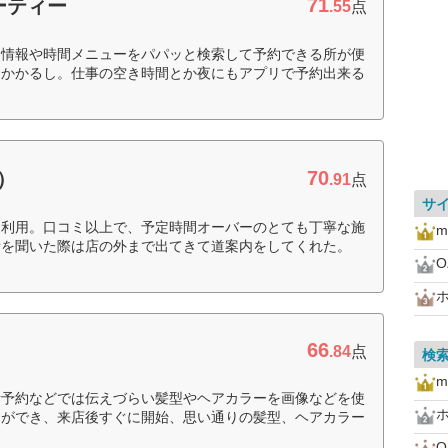
71
ーティー
.55
点
き情報や時間メニューをパパッと検索して予約できる所が便
間かかるし。仕事の空き時間とか夜にもアプリで予約出来る
70
）
.91
点
サ
を利用。口コミ以上で、予定時間オーバーのとても丁寧な施
m
所を聞いた際は店の外まで出てきて道案内をしてくれた。
O
66
.84
点
検
m
話予約などでは伝えづらい髪型やヘアカラーを画像などを使
とができ、来店後すぐに開始、思い通りの髪型、ヘアカラー
O