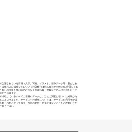
で公開されている情報（文字、写真、イラスト、画像データ等）及びこれ
・編集および構造などについての著作権は株式会社oricon MEに帰属してお
これらの情報を権利者の許可なく無断転載・複製などの二次利用を行うこ
禁じております。
で掲載しているすべての情報やデータは、当社の調査に基づいた結果から
ものとなりますが、サービスへの感想については、サービスの利用者が提
見解・感想となっており、当社の見解・意見ではないことをご理解いただ
ご覧ください。