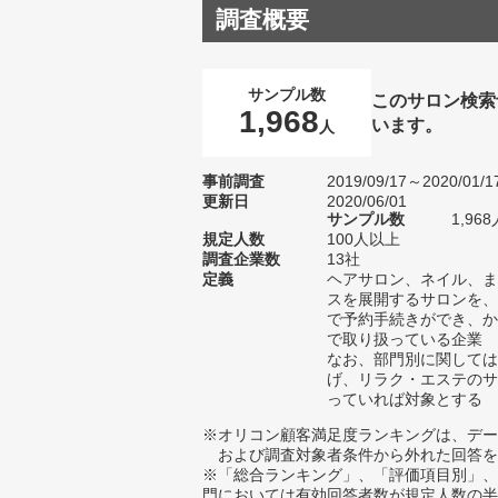
調査概要
サンプル数
このサロン検索
1,968
います。
人
事前調査
2019/09/17～2020/01/1
更新日
2020/06/01
サンプル数
1,9
規定人数
100人以上
調査企業数
13社
定義
ヘアサロン、ネイル、ま
スを展開するサロンを、
で予約手続きができ、か
で取り扱っている企業
なお、部門別に関しては
げ、リラク・エステのサ
っていれば対象とする
※オリコン顧客満足度ランキングは、デー
および調査対象者条件から外れた回答を
※「総合ランキング」、「評価項目別」、
門においては有効回答者数が規定人数の半