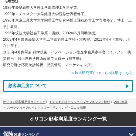
【経歴】
1989年慶應義塾大学理工学部管理工学科卒業。
1992年ロチェスター大学経営大学院修士課程修了。
1996年東京工業大学大学院理工学研究科博士課程経営工学専攻修了。博士（工
学）取得。
1996年筑波大学社会工学系・講師。2002年6月同助教授。
2008年4月慶應義塾大学理工学部管理工学科・准教授。2011年4月同教授、現
在に至る。
2023年4月内閣府 科学技術・イノベーション推進事務局参事官（インフラ・防
災担当）付上席科学技術政策フェロー（非常勤）
研究分野は応用統計解析、品質管理、マーケティング。
≫鈴木研究室についての詳細はこちら
顧客満足度について
オリコン顧客満足度ランキング
おすすめのスーツショップランキング・比較
2019年版
スーツショップのビジネススーツランキング・口コミ情報
オリコン顧客満足度
ランキング一覧
保険
関連ランキング