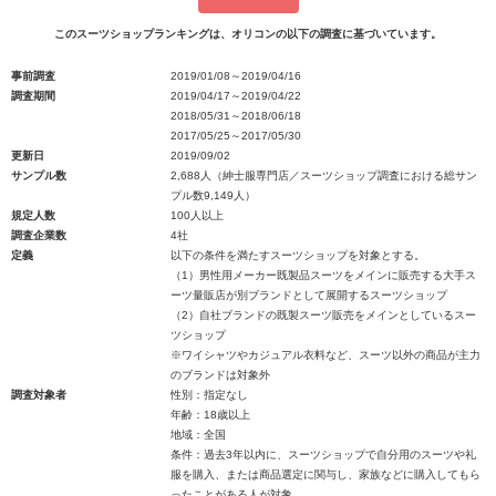
このスーツショップランキングは、オリコンの以下の調査に基づいています。
事前調査
2019/01/08～2019/04/16
調査期間
2019/04/17～2019/04/22
2018/05/31～2018/06/18
2017/05/25～2017/05/30
更新日
2019/09/02
サンプル数
2,688人（紳士服専門店／スーツショップ調査における総サン
プル数9,149人）
規定人数
100人以上
調査企業数
4社
定義
以下の条件を満たすスーツショップを対象とする。
（1）男性用メーカー既製品スーツをメインに販売する大手ス
ーツ量販店が別ブランドとして展開するスーツショップ
（2）自社ブランドの既製スーツ販売をメインとしているスー
ツショップ
※ワイシャツやカジュアル衣料など、スーツ以外の商品が主力
のブランドは対象外
調査対象者
性別：指定なし
年齢：18歳以上
地域：全国
条件：過去3年以内に、スーツショップで自分用のスーツや礼
服を購入、または商品選定に関与し、家族などに購入してもら
ったことがある人が対象。