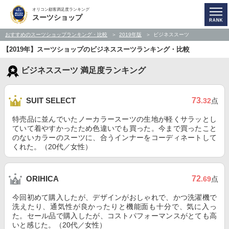
オリコン顧客満足度ランキング
スーツショップ
おすすめのスーツショップランキング・比較
2019年版
ビジネススーツ
【2019年】スーツショップのビジネススーツランキング・比較
ビジネススーツ 満足度ランキング
73
SUIT SELECT
.32
点
特売品に並んでいたノーカラースーツの生地が軽くサラッとし
ていて着やすかったため色違いでも買った。今まで買ったこと
のないカラーのスーツに、合うインナーをコーディネートして
くれた。（20代／女性）
72
ORIHICA
.69
点
今回初めて購入したが、デザインがおしゃれで、かつ洗濯機で
洗えたり、通気性が良かったりと機能面も十分で、気に入っ
た。セール品で購入したが、コストパフォーマンスがとても高
いと感じた。（20代／女性）