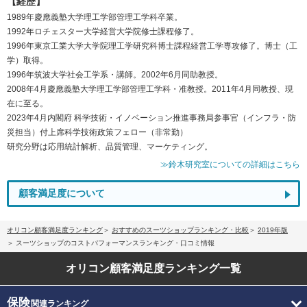
【経歴】
1989年慶應義塾大学理工学部管理工学科卒業。
1992年ロチェスター大学経営大学院修士課程修了。
1996年東京工業大学大学院理工学研究科博士課程経営工学専攻修了。博士（工
学）取得。
1996年筑波大学社会工学系・講師。2002年6月同助教授。
2008年4月慶應義塾大学理工学部管理工学科・准教授。2011年4月同教授、現
在に至る。
2023年4月内閣府 科学技術・イノベーション推進事務局参事官（インフラ・防
災担当）付上席科学技術政策フェロー（非常勤）
研究分野は応用統計解析、品質管理、マーケティング。
≫鈴木研究室についての詳細はこちら
顧客満足度について
オリコン顧客満足度ランキング
おすすめのスーツショップランキング・比較
2019年版
スーツショップのコストパフォーマンスランキング・口コミ情報
オリコン顧客満足度
ランキング一覧
保険
関連ランキング