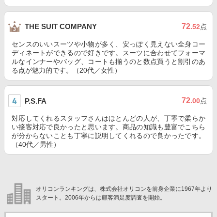
72
THE SUIT COMPANY
.52
点
センスのいいスーツや小物が多く、安っぽく見えない全身コー
ディネートができるので好きです。スーツに合わせてフォーマ
ルなインナーやバッグ、コートも揃うのと数点買うと割引のあ
る点が魅力的です。（20代／女性）
72
P.S.FA
.00
点
対応してくれるスタッフさんはほとんどの人が、丁寧で柔らか
い接客対応で良かったと思います。商品の知識も豊富でこちら
が分からないことも丁寧に説明してくれるので良かったです。
（40代／男性）
オリコンランキングは、株式会社オリコンを前身企業に1967年より
スタート。2006年からは顧客満足度調査を開始。