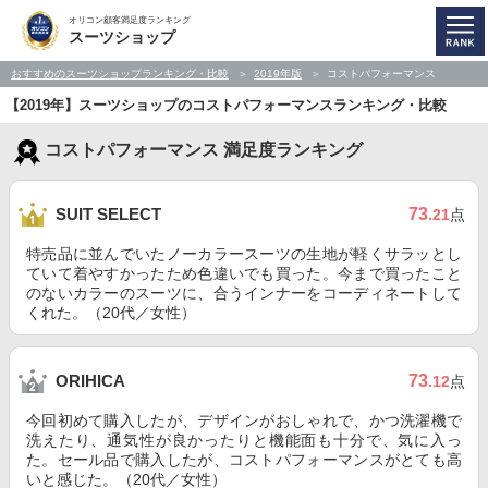
オリコン顧客満足度ランキング
スーツショップ
おすすめのスーツショップランキング・比較
2019年版
コストパフォーマンス
【2019年】スーツショップのコストパフォーマンスランキング・比較
コストパフォーマンス 満足度ランキング
73
SUIT SELECT
.21
点
特売品に並んでいたノーカラースーツの生地が軽くサラッとし
ていて着やすかったため色違いでも買った。今まで買ったこと
のないカラーのスーツに、合うインナーをコーディネートして
くれた。（20代／女性）
73
ORIHICA
.12
点
今回初めて購入したが、デザインがおしゃれで、かつ洗濯機で
洗えたり、通気性が良かったりと機能面も十分で、気に入っ
た。セール品で購入したが、コストパフォーマンスがとても高
いと感じた。（20代／女性）