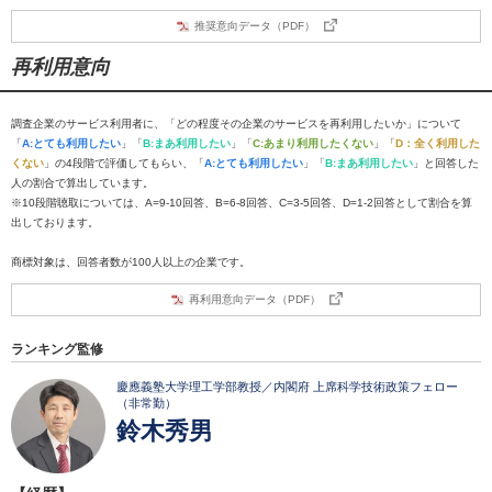
推奨意向データ（PDF）
再利用意向
調査企業のサービス利用者に、「どの程度その企業のサービスを再利用したいか」について
「
A:とても利用したい
」「
B:まあ利用したい
」「
C:あまり利用したくない
」「
D：全く利用した
くない
」の4段階で評価してもらい、「
A:とても利用したい
」「
B:まあ利用したい
」と回答した
人の割合で算出しています。
※10段階聴取については、A=9-10回答、B=6-8回答、C=3-5回答、D=1-2回答として割合を算
出しております。
商標対象は、回答者数が100人以上の企業です。
再利用意向データ（PDF）
ランキング監修
慶應義塾大学理工学部教授／内閣府 上席科学技術政策フェロー
（非常勤）
鈴木秀男