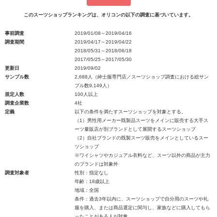
このスーツショップランキングは、オリコンの以下の調査に基づいています。
事前調査
2019/01/08～2019/04/16
調査期間
2019/04/17～2019/04/22
2018/05/31～2018/06/18
2017/05/25～2017/05/30
更新日
2019/09/02
サンプル数
2,688人（紳士服専門店／スーツショップ調査における総サン
プル数9,149人）
規定人数
100人以上
調査企業数
4社
定義
以下の条件を満たすスーツショップを対象とする。
（1）男性用メーカー既製品スーツをメインに販売する大手ス
ーツ量販店が別ブランドとして展開するスーツショップ
（2）自社ブランドの既製スーツ販売をメインとしているスー
ツショップ
※ワイシャツやカジュアル衣料など、スーツ以外の商品が主力
のブランドは対象外
調査対象者
性別：指定なし
年齢：18歳以上
地域：全国
条件：過去3年以内に、スーツショップで自分用のスーツや礼
服を購入、または商品選定に関与し、家族などに購入してもら
ったことがある人が対象。