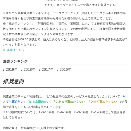
ただし、オーダーメイドスーツ購入者は対象外とする。
※オリコン顧客満足度ランキングは、データクリーニング（回収したデータから不正回答や異
常値を排除）および調査対象者条件から外れた回答を除外した上で作成しています。
※「総合ランキング」、「評価項目別」、部門の「業態別」においては有効回答者数が規定人
数を満たした企業のみランクイン対象となります。その他の部門においては有効回答者数が規
定人数の半数以上の企業がランクイン対象となります。
※総合得点が60.00点以上で、他人に薦めたくないと回答した人の割合が基準値以下の企業がラ
ンクイン対象となります。
≫ 詳細はこちら
過去ランキング
2019年
2018年
2017年
2016年
推奨意向
調査企業のサービス利用者に、「どの程度その企業のサービスを推奨したいか」について「
A:
とても薦めたい
」「
B:まあ薦めたい
」「
C:あまり薦めたくない
」「
D:全く薦めたくない
」の4段
階で評価をしてもらい比率を算出しています。
※10段階聴取については、A=9-10回答、B=6-8回答、C=3-5回答、D=1-2回答として割合を算
出しております。
商標対象は、回答者数が100人以上の企業です。