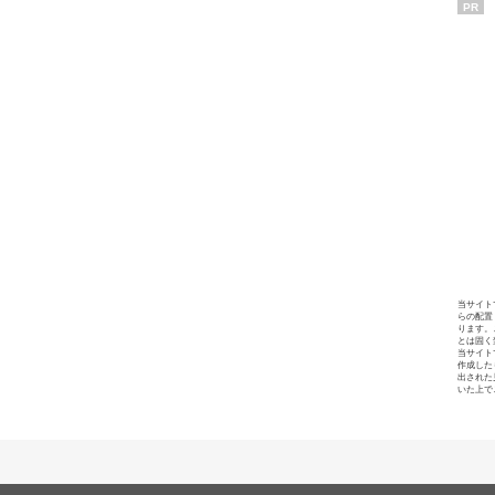
PR
当サイト
らの配置
ります。
とは固く
当サイト
作成した
出された
いた上で