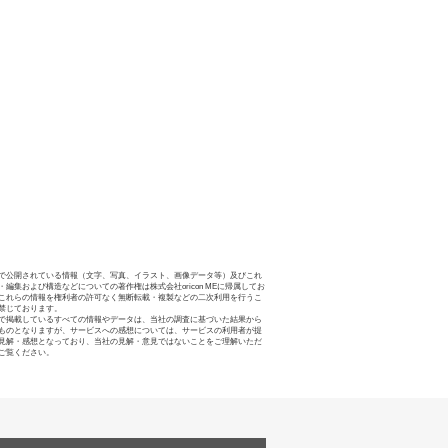
で公開されている情報（文字、写真、イラスト、画像データ等）及びこれ
・編集および構造などについての著作権は株式会社oricon MEに帰属してお
これらの情報を権利者の許可なく無断転載・複製などの二次利用を行うこ
禁じております。
で掲載しているすべての情報やデータは、当社の調査に基づいた結果から
ものとなりますが、サービスへの感想については、サービスの利用者が提
見解・感想となっており、当社の見解・意見ではないことをご理解いただ
ご覧ください。