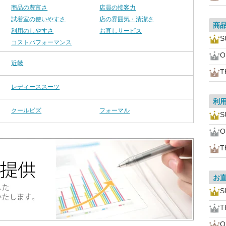
商品の豊富さ
店員の接客力
試着室の使いやすさ
店の雰囲気・清潔さ
商
利用のしやすさ
お直しサービス
S
コストパフォーマンス
O
近畿
T
レディーススーツ
利
クールビズ
フォーマル
S
O
T
お
S
T
O