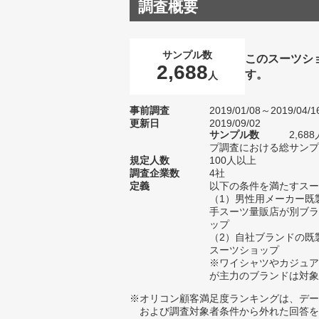
調査概要
サンプル数
このスーツシ
2,688
す。
人
事前調査
2019/01/08～2019/04/1
更新日
2019/09/02
サンプル数
2,6
プ調査における総サンプル
規定人数
100人以上
調査企業数
4社
定義
以下の条件を満たすスー
（1）男性用メーカー既
手スーツ量販店が別ブラ
ップ
（2）自社ブランドの既
スーツショップ
※ワイシャツやカジュア
が主力のブランドは対象
※オリコン顧客満足度ランキングは、デー
および調査対象者条件から外れた回答を