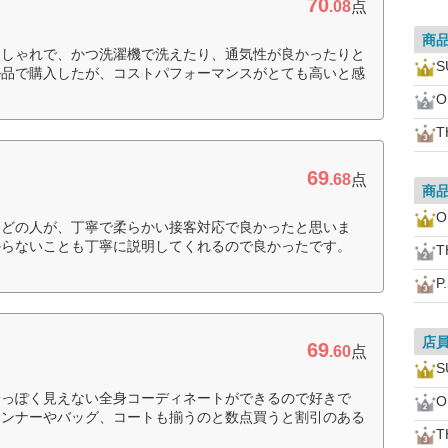
70
.08
点
商
おしゃれで、かつ洗濯機で洗えたり、通気性が良かったりと
S
ル品で購入したが、コストパフォーマンスがとても高いと感
O
T
69
.68
点
商
O
んどの人が、丁寧で柔らかい接客対応で良かったと思いま
からないことも丁寧に説明してくれるので良かったです。
T
P
店
69
.60
点
S
安っぽく見えない全身コーディネートができるので好きで
O
インナーやバッグ、コートも揃うのと数点買うと割引のある
T