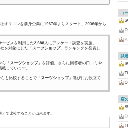
コ
S
オリコンを前身企業に1967年よりスタート。2006年から
O
P
サービスを利用した
2,688
人にアンケート調査を実施。
4
社を対象にした「
スーツショップ
」ランキングを発表し
試
から「
スーツショップ
」を評価。さらに回答者の口コミや
S
掲載しています。
T
からも比較することで「
スーツショップ
」選びにお役立て
O
店
S
替えて比較することが出来ます。
O
T