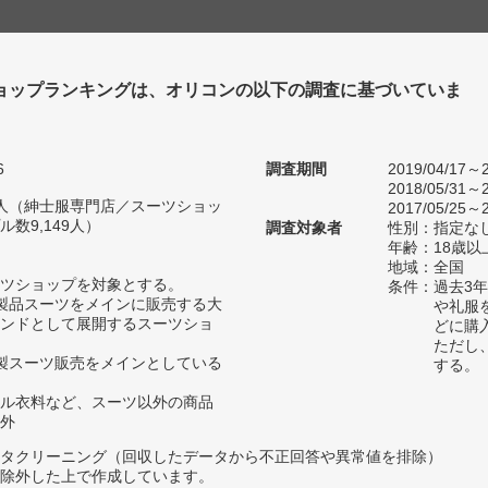
ョップランキングは、オリコンの以下の調査に基づいていま
6
調査期間
2019/04/17～2
2018/05/31～2
88人（紳士服専門店／スーツショッ
2017/05/25～2
数9,149人）
調査対象者
性別：指定な
年齢：18歳以
地域：全国
ツショップを対象とする。
条件：過去3
製品スーツをメインに販売する大
や礼服
ンドとして展開するスーツショ
どに購
ただし
製スーツ販売をメインとしている
する。
ル衣料など、スーツ以外の商品
外
タクリーニング（回収したデータから不正回答や異常値を排除）
除外した上で作成しています。