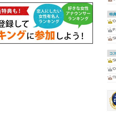
特
O
P
S
コ
S
O
T