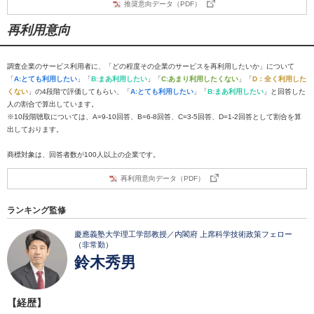
推奨意向データ（PDF）
再利用意向
調査企業のサービス利用者に、「どの程度その企業のサービスを再利用したいか」について
「
A:とても利用したい
」「
B:まあ利用したい
」「
C:あまり利用したくない
」「
D：全く利用した
くない
」の4段階で評価してもらい、「
A:とても利用したい
」「
B:まあ利用したい
」と回答した
人の割合で算出しています。
※10段階聴取については、A=9-10回答、B=6-8回答、C=3-5回答、D=1-2回答として割合を算
出しております。
商標対象は、回答者数が100人以上の企業です。
再利用意向データ（PDF）
ランキング監修
慶應義塾大学理工学部教授／内閣府 上席科学技術政策フェロー
（非常勤）
鈴木秀男
【経歴】