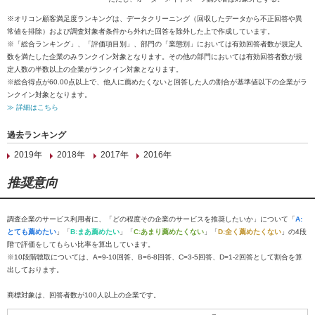
※オリコン顧客満足度ランキングは、データクリーニング（回収したデータから不正回答や異
常値を排除）および調査対象者条件から外れた回答を除外した上で作成しています。
※「総合ランキング」、「評価項目別」、部門の「業態別」においては有効回答者数が規定人
数を満たした企業のみランクイン対象となります。その他の部門においては有効回答者数が規
定人数の半数以上の企業がランクイン対象となります。
※総合得点が60.00点以上で、他人に薦めたくないと回答した人の割合が基準値以下の企業がラ
ンクイン対象となります。
≫ 詳細はこちら
過去ランキング
2019年
2018年
2017年
2016年
推奨意向
調査企業のサービス利用者に、「どの程度その企業のサービスを推奨したいか」について「
A:
とても薦めたい
」「
B:まあ薦めたい
」「
C:あまり薦めたくない
」「
D:全く薦めたくない
」の4段
階で評価をしてもらい比率を算出しています。
※10段階聴取については、A=9-10回答、B=6-8回答、C=3-5回答、D=1-2回答として割合を算
出しております。
商標対象は、回答者数が100人以上の企業です。