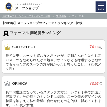
オリコン顧客満足度ランキング
スーツショップ
おすすめのスーツショップランキング・比較
2019年版
フォーマル
【2019年】スーツショップのフォーマルランキング・比較
フォーマル 満足度ランキング
74
SUIT SELECT
.16
点
最初は安いスーツを買おうと思ったが、店員さんからは少し高
いスーツを勧められたが生地やデザインなども考慮すると勧め
てもらった方のスーツの方が良かったと思ったこと。（20代／
女性）
73
ORIHICA
.07
点
長年お世話になっているスタッフの方は、いつも丁寧で知識が
豊富です。その時々のトレンドは勿論、スーツ毎のデザインの
特徴を踏まえて私の希望に合わせたものを的確に勧めてくれま
す。（40代／女性）