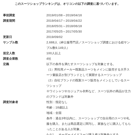
このスーツショップランキングは、オリコンの以下の調査に基づいています。
事前調査
2019/01/08～2019/04/16
調査期間
2019/04/17～2019/04/22
2018/05/31～2018/06/18
2017/05/25～2017/05/30
更新日
2019/09/02
サンプル数
2,688人（紳士服専門店／スーツショップ調査における総サン
プル数9,149人）
規定人数
100人以上
調査企業数
4社
定義
以下の条件を満たすスーツショップを対象とする。
（1）男性用メーカー既製品スーツをメインに販売する大手ス
ーツ量販店が別ブランドとして展開するスーツショップ
（2）自社ブランドの既製スーツ販売をメインとしているスー
ツショップ
※ワイシャツやカジュアル衣料など、スーツ以外の商品が主力
のブランドは対象外
調査対象者
性別：指定なし
年齢：18歳以上
地域：全国
条件：過去3年以内に、スーツショップで自分用のスーツや礼
服を購入、または商品選定に関与し、家族などに購入してもら
ったことがある人が対象。
ただし、オーダーメイドスーツ購入者は対象外とする。