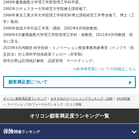
1989年慶應義塾大学理工学部管理工学科卒業。
1992年ロチェスター大学経営大学院修士課程修了。
1996年東京工業大学大学院理工学研究科博士課程経営工学専攻修了。博士（工
学）取得。
1996年筑波大学社会工学系・講師。2002年6月同助教授。
2008年4月慶應義塾大学理工学部管理工学科・准教授。2011年4月同教授、現
在に至る。
2023年4月内閣府 科学技術・イノベーション推進事務局参事官（インフラ・防
災担当）付上席科学技術政策フェロー（非常勤）
研究分野は応用統計解析、品質管理、マーケティング。
≫鈴木研究室についての詳細はこちら
顧客満足度について
オリコン顧客満足度ランキング
おすすめのスーツショップランキング・比較
2019年版
スーツショップのフォーマルランキング・口コミ情報
オリコン顧客満足度
ランキング一覧
保険
関連ランキング