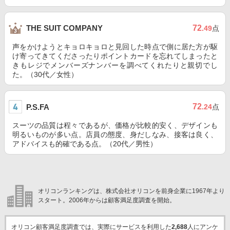
72
THE SUIT COMPANY
.49
点
声をかけようとキョロキョロと見回した時点で側に居た方が駆
け寄ってきてくださったりポイントカードを忘れてしまったと
きもレジでメンバーズナンバーを調べてくれたりと親切でし
た。（30代／女性）
72
P.S.FA
.24
点
スーツの品質は程々であるが、価格が比較的安く、デザインも
明るいものが多い点。店員の態度、身だしなみ、接客は良く、
アドバイスも的確である点。（20代／男性）
オリコンランキングは、株式会社オリコンを前身企業に1967年より
スタート。2006年からは顧客満足度調査を開始。
オリコン顧客満足度調査では、実際にサービスを利用した
2,688
人にアンケ