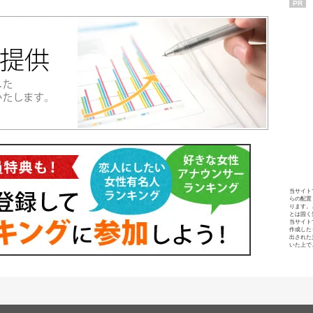
PR
当サイト
らの配置
ります。
とは固く
当サイト
作成した
出された
いた上で