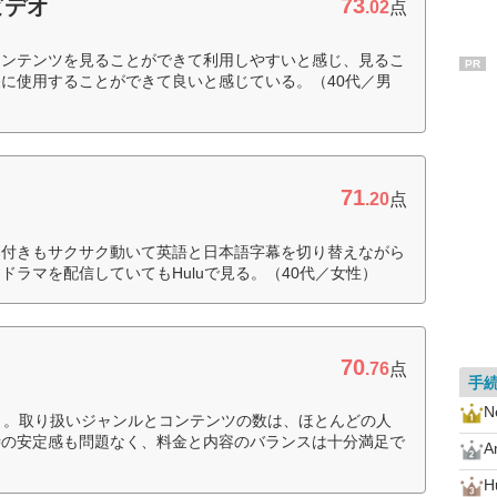
73
ビデオ
.02
点
コンテンツを見ることができて利用しやすいと感じ、見るこ
PR
に使用することができて良いと感じている。（40代／男
71
.20
点
幕付きもサクサク動いて英語と日本語字幕を切り替えながら
ラマを配信していてもHuluで見る。（40代／女性）
70
.76
点
手
Ne
う。取り扱いジャンルとコンテンツの数は、ほとんどの人
時の安定感も問題なく、料金と内容のバランスは十分満足で
A
H