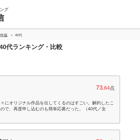
ング
信
20年版
40代
の40代ランキング・比較
73
.64
点
次々にオリジナル作品を出してくるのはすごい。解約したこ
ので、再度申し込むのも簡単応募だった。（40代／女