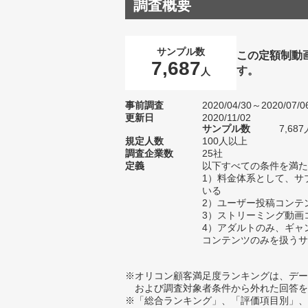
調査概要
サンプル数
この定額制動
7,687
す。
人
事前調査
2020/04/30～2020/07/0
更新日
2020/11/02
サンプル数
7,6
規定人数
100人以上
調査企業数
25社
定義
以下すべての条件を満た
1）料金体系として、サ
いる
2）ユーザー投稿コンテ
3）ストリーミング動画
4）アダルトのみ、ギャ
コンテンツのみを扱うサ
※オリコン顧客満足度ランキングは、デー
および調査対象者条件から外れた回答を
※「総合ランキング」、「評価項目別」、