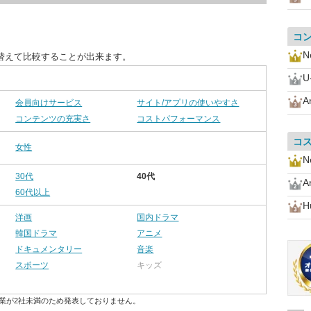
コ
Ne
替えて比較することが出来ます。
U
A
会員向けサービス
サイト/アプリの使いやすさ
コンテンツの充実さ
コストパフォーマンス
コ
女性
Ne
30代
40代
A
60代以上
H
洋画
国内ドラマ
韓国ドラマ
アニメ
ドキュメンタリー
音楽
スポーツ
キッズ
業が2社未満のため発表しておりません。