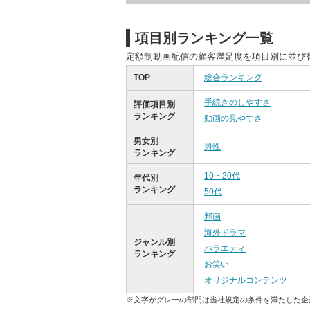
項目別ランキング一覧
定額制動画配信の顧客満足度を項目別に並び
TOP
総合ランキング
手続きのしやすさ
評価項目別
ランキング
動画の見やすさ
男女別
男性
ランキング
10・20代
年代別
ランキング
50代
邦画
海外ドラマ
ジャンル別
バラエティ
ランキング
お笑い
オリジナルコンテンツ
※文字がグレーの部門は当社規定の条件を満たした企