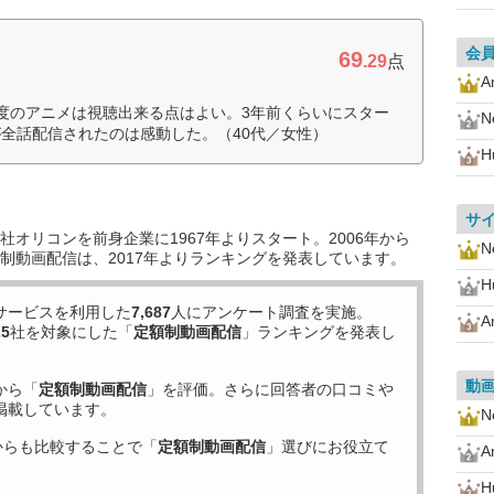
会
69
.29
点
A
度のアニメは視聴出来る点はよい。3年前くらいにスター
Ne
全話配信されたのは感動した。（40代／女性）
H
サ
オリコンを前身企業に1967年よりスタート。2006年から
Ne
制動画配信は、2017年よりランキングを発表しています。
H
サービスを利用した
7,687
人にアンケート調査を実施。
A
25
社を対象にした「
定額制動画配信
」ランキングを発表し
動
から「
定額制動画配信
」を評価。さらに回答者の口コミや
掲載しています。
Ne
からも比較することで「
定額制動画配信
」選びにお役立て
A
H