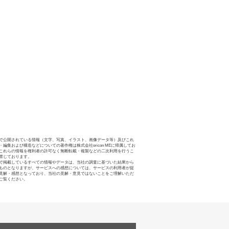
で公開されている情報（文字、写真、イラスト、画像データ等）及びこれ
・編集および構造などについての著作権は株式会社oricon MEに帰属してお
これらの情報を権利者の許可なく無断転載・複製などの二次利用を行うこ
禁じております。
で掲載しているすべての情報やデータは、当社の調査に基づいた結果から
ものとなりますが、サービスへの感想については、サービスの利用者が提
見解・感想となっており、当社の見解・意見ではないことをご理解いただ
ご覧ください。