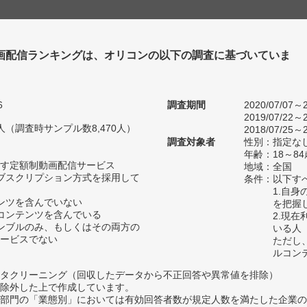
画配信ランキングは、オリコンの以下の調査に基づいていま
6
調査期間
2020/07/07～2
2019/07/22～2
87人（調査時サンプル数8,470人）
2018/07/25～2
調査対象者
性別：指定な
年齢：18～84
す定額制動画配信サービス
地域：全国
ブスクリプション方式を採用して
条件：以下す
1.自
ンツを含んでいない
を把握
コンテンツを含んでいる
2.現
ンブルのみ、もしくはその両方の
いる人
ービスでない
ただし
ルコン
タクリーニング（回収したデータから不正回答や異常値を排除）
除外した上で作成しています。
部門の「業態別」においては有効回答者数が規定人数を満たした企業の