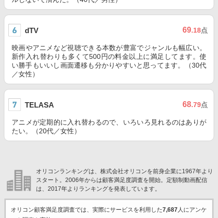
69
dTV
.18
点
映画やアニメなど視聴できる本数が豊富でジャンルも幅広い。
新作入れ替わりも多くて500円の料金以上に満足してます。使
い勝手もいいし画面遷移も分かりやすいと思ってます。（30代
／女性）
68
TELASA
.79
点
アニメが定期的に入れ替わるので、いろいろ見れるのはありが
たい。（20代／女性）
オリコンランキングは、株式会社オリコンを前身企業に1967年より
スタート。2006年からは顧客満足度調査を開始。定額制動画配信
は、2017年よりランキングを発表しています。
オリコン顧客満足度調査では、実際にサービスを利用した
7,687
人にアンケ