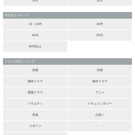
男性
女性
年代別ランキング
10・20代
30代
40代
50代
60代以上
ジャンル別ランキング
邦画
洋画
国内ドラマ
海外ドラマ
韓国ドラマ
アニメ
バラエティ
ドキュメンタリー
音楽
お笑い
スポーツ
キッズ