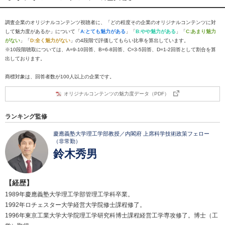
調査企業のオリジナルコンテンツ視聴者に、「どの程度その企業のオリジナルコンテンツに対
して魅力度があるか」について「
A:とても魅力がある
」「
B:やや魅力がある
」「
C:あまり魅力
がない
」「
D:全く魅力がない
」の4段階で評価してもらい比率を算出しています。
※10段階聴取については、A=9-10回答、B=6-8回答、C=3-5回答、D=1-2回答として割合を算
出しております。
商標対象は、回答者数が100人以上の企業です。
オリジナルコンテンツの魅力度データ（PDF）
ランキング監修
慶應義塾大学理工学部教授／内閣府 上席科学技術政策フェロー
（非常勤）
鈴木秀男
【経歴】
1989年慶應義塾大学理工学部管理工学科卒業。
1992年ロチェスター大学経営大学院修士課程修了。
1996年東京工業大学大学院理工学研究科博士課程経営工学専攻修了。博士（工