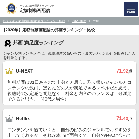
オリコン顧客満足度ランキング
定額制動画配信
おすすめの定額制動画配信ランキング・比較
2020年版
邦画
【2020年】定額制動画配信の邦画ランキング・比較
邦画 満足度ランキング
ジャンル別ランキングは、視聴頻度の高いもの（最大5ジャンル）を回答した人
を対象とする。
71
U-NEXT
.92
点
無料期間は31日あるので十分だと思う。取り扱いジャンルとコ
ンテンツの数は、ほとんどの人が満足できるレベルだと思う。
視聴時の安定感も問題なく、料金と内容のバランスは十分満足
できると思う。（40代／男性）
71
Netflix
.43
点
コンテンツを観ていくと、自分の好みのジャンルでおすすめを
出してくれるが、それが本当に面白くて、自分の好みに合って