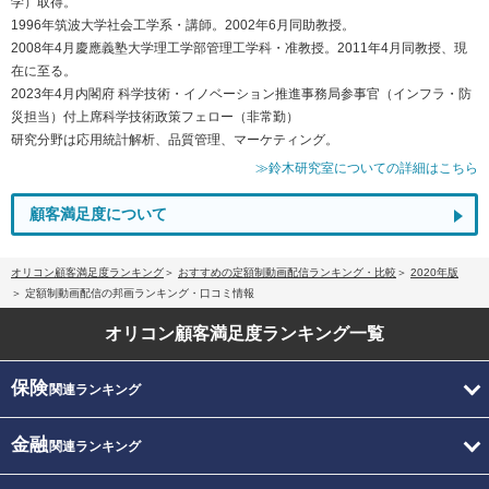
学）取得。
1996年筑波大学社会工学系・講師。2002年6月同助教授。
2008年4月慶應義塾大学理工学部管理工学科・准教授。2011年4月同教授、現
在に至る。
2023年4月内閣府 科学技術・イノベーション推進事務局参事官（インフラ・防
災担当）付上席科学技術政策フェロー（非常勤）
研究分野は応用統計解析、品質管理、マーケティング。
≫鈴木研究室についての詳細はこちら
顧客満足度について
オリコン顧客満足度ランキング
おすすめの定額制動画配信ランキング・比較
2020年版
定額制動画配信の邦画ランキング・口コミ情報
オリコン顧客満足度
ランキング一覧
保険
関連ランキング
金融
関連ランキング