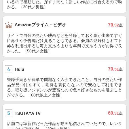
いるので感動した。探す手間なく新しい作品に出合えるので助
かる。（30代／男性）
Amazonプライム・ビデオ
70
.92
点
サイトで自分の見たい映画などを登録しておく事が出来てすぐ
に再生や予告編だけ見ることもできる。会員の登録料もギフト
券を利用出来るし毎月支払うよりも年間で支払う方がお得で良
かった。（50代／女性）
70
Hulu
.51
点
登録手続きが簡単で問題なく入会できたこと。自分の見たい作
品が見つけやすく、期待を裏切らないので安心して利用でき
る。取り扱いジャンルが豊富なので色々好きなものを選ぶこと
ができる。（60代以上／女性）
69
TSUTAYA TV
.31
点
店舗では準新作だった作品が動画配信されていたので、レンタ
ルしないで済んだ。（40代／男性）