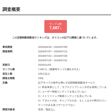
調査概要
サンプル数
7,687
人
この定額制動画配信ランキングは、オリコンの以下の調査に基づいています。
事前調査
2020/04/30～2020/07/06
調査期間
2020/07/07～2020/07/13
2019/07/22～2019/07/26
2018/07/25～2018/07/31
更新日
2020/11/02
サンプル数
7,687人（調査時サンプル数8,470人）
規定人数
100人以上
調査企業数
25社
定義
以下すべての条件を満たす定額制動画配信サービス
1）料金体系として、サブスクリプション方式を採用している
2）ユーザー投稿コンテンツを含んでいない
3）ストリーミング動画コンテンツを含んでいる
4）アダルトのみ、ギャンブルのみ、もしくはその両方のコン
テンツのみを扱うサービスでない
調査対象者
性別：指定なし