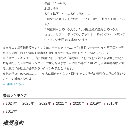
年齢：18～84歳
地域：全国
条件：以下すべての条件を満たす人
1.自身のアカウントで利用していて、かつ、料金を把握してい
る人
2.現在利用している人で、2ヶ月以上継続登録している人
ただし、サブコンテンツや、アダルト、ギャンブルコンテンツ
がメインの利用者は対象外とする
※オリコン顧客満足度ランキングは、データクリーニング（回収したデータから不正回答や異
常値を排除）および調査対象者条件から外れた回答を除外した上で作成しています。
※「総合ランキング」、「評価項目別」、部門の「業態別」においては有効回答者数が規定人
数を満たした企業のみランクイン対象となります。その他の部門においては有効回答者数が規
定人数の半数以上の企業がランクイン対象となります。
※総合得点が60.00点以上で、他人に薦めたくないと回答した人の割合が基準値以下の企業がラ
ンクイン対象となります。
≫ 詳細はこちら
過去ランキング
2024年
2023年
2022年
2021年
2020年
2019年
2018年
2017年
推奨意向