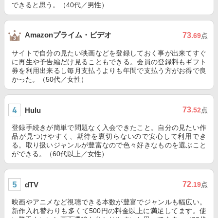
できると思う。（40代／男性）
Amazonプライム・ビデオ
73
.69
点
サイトで自分の見たい映画などを登録しておく事が出来てすぐ
に再生や予告編だけ見ることもできる。会員の登録料もギフト
券を利用出来るし毎月支払うよりも年間で支払う方がお得で良
かった。（50代／女性）
73
Hulu
.52
点
登録手続きが簡単で問題なく入会できたこと。自分の見たい作
品が見つけやすく、期待を裏切らないので安心して利用でき
る。取り扱いジャンルが豊富なので色々好きなものを選ぶこと
ができる。（60代以上／女性）
72
dTV
.19
点
映画やアニメなど視聴できる本数が豊富でジャンルも幅広い。
新作入れ替わりも多くて500円の料金以上に満足してます。使