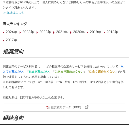
※総合得点が60.00点以上で、他人に薦めたくないと回答した人の割合が基準値以下の企業がラ
ンクイン対象となります。
≫ 詳細はこちら
過去ランキング
2024年
2023年
2022年
2021年
2020年
2019年
2018年
2017年
推奨意向
調査企業のサービス利用者に、「どの程度その企業のサービスを推奨したいか」について「
A:
とても薦めたい
」「
B:まあ薦めたい
」「
C:あまり薦めたくない
」「
D:全く薦めたくない
」の4段
階で評価をしてもらい比率を算出しています。
※10段階聴取については、A=9-10回答、B=6-8回答、C=3-5回答、D=1-2回答として割合を算
出しております。
商標対象は、回答者数が100人以上の企業です。
推奨意向データ（PDF）
継続意向