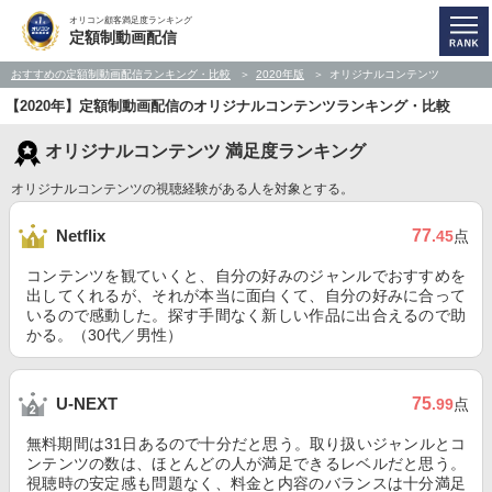
オリコン顧客満足度ランキング
定額制動画配信
おすすめの定額制動画配信ランキング・比較
2020年版
オリジナルコンテンツ
【2020年】定額制動画配信のオリジナルコンテンツランキング・比較
オリジナルコンテンツ 満足度ランキング
オリジナルコンテンツの視聴経験がある人を対象とする。
77
Netflix
.45
点
コンテンツを観ていくと、自分の好みのジャンルでおすすめを
出してくれるが、それが本当に面白くて、自分の好みに合って
いるので感動した。探す手間なく新しい作品に出合えるので助
かる。（30代／男性）
75
U-NEXT
.99
点
無料期間は31日あるので十分だと思う。取り扱いジャンルとコ
ンテンツの数は、ほとんどの人が満足できるレベルだと思う。
視聴時の安定感も問題なく、料金と内容のバランスは十分満足