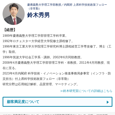
慶應義塾大学理工学部教授／内閣府 上席科学技術政策フェロー
（非常勤）
鈴木秀男
【経歴】
1989年慶應義塾大学理工学部管理工学科卒業。
1992年ロチェスター大学経営大学院修士課程修了。
1996年東京工業大学大学院理工学研究科博士課程経営工学専攻修了。博士（工
学）取得。
1996年筑波大学社会工学系・講師。2002年6月同助教授。
2008年4月慶應義塾大学理工学部管理工学科・准教授。2011年4月同教授、現
在に至る。
2023年4月内閣府 科学技術・イノベーション推進事務局参事官（インフラ・防
災担当）付上席科学技術政策フェロー（非常勤）
研究分野は応用統計解析、品質管理、マーケティング。
≫鈴木研究室についての詳細はこちら
顧客満足度について