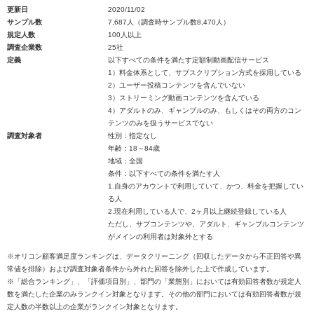
更新日
2020/11/02
サンプル数
7,687人（調査時サンプル数8,470人）
規定人数
100人以上
調査企業数
25社
定義
以下すべての条件を満たす定額制動画配信サービス
1）料金体系として、サブスクリプション方式を採用している
2）ユーザー投稿コンテンツを含んでいない
3）ストリーミング動画コンテンツを含んでいる
4）アダルトのみ、ギャンブルのみ、もしくはその両方のコン
テンツのみを扱うサービスでない
調査対象者
性別：指定なし
年齢：18～84歳
地域：全国
条件：以下すべての条件を満たす人
1.自身のアカウントで利用していて、かつ、料金を把握してい
る人
2.現在利用している人で、2ヶ月以上継続登録している人
ただし、サブコンテンツや、アダルト、ギャンブルコンテンツ
がメインの利用者は対象外とする
※オリコン顧客満足度ランキングは、データクリーニング（回収したデータから不正回答や異
常値を排除）および調査対象者条件から外れた回答を除外した上で作成しています。
※「総合ランキング」、「評価項目別」、部門の「業態別」においては有効回答者数が規定人
数を満たした企業のみランクイン対象となります。その他の部門においては有効回答者数が規
定人数の半数以上の企業がランクイン対象となります。