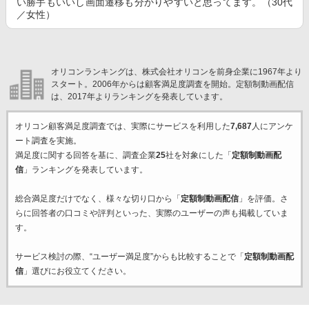
い勝手もいいし画面遷移も分かりやすいと思ってます。（30代
／女性）
オリコンランキングは、株式会社オリコンを前身企業に1967年より
スタート。2006年からは顧客満足度調査を開始。定額制動画配信
は、2017年よりランキングを発表しています。
オリコン顧客満足度調査では、実際にサービスを利用した
7,687
人にアンケ
ート調査を実施。
満足度に関する回答を基に、調査企業
25
社を対象にした「
定額制動画配
信
」ランキングを発表しています。
総合満足度だけでなく、様々な切り口から「
定額制動画配信
」を評価。さ
らに回答者の口コミや評判といった、実際のユーザーの声も掲載していま
す。
サービス検討の際、“ユーザー満足度”からも比較することで「
定額制動画配
信
」選びにお役立てください。