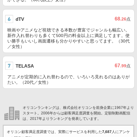
68
dTV
.26
点
映画やアニメなど視聴できる本数が豊富でジャンルも幅広い。
新作入れ替わりも多くて500円の料金以上に満足してます。使
い勝手もいいし画面遷移も分かりやすいと思ってます。（30代
／女性）
67
TELASA
.99
点
アニメが定期的に入れ替わるので、いろいろ見れるのはありが
たい。（20代／女性）
オリコンランキングは、株式会社オリコンを前身企業に1967年より
スタート。2006年からは顧客満足度調査を開始。定額制動画配信
は、2017年よりランキングを発表しています。
オリコン顧客満足度調査では、実際にサービスを利用した
7,687
人にアンケ