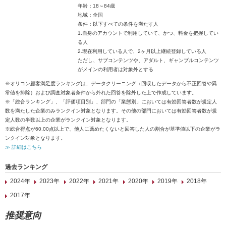
年齢：18～84歳
地域：全国
条件：以下すべての条件を満たす人
1.自身のアカウントで利用していて、かつ、料金を把握してい
る人
2.現在利用している人で、2ヶ月以上継続登録している人
ただし、サブコンテンツや、アダルト、ギャンブルコンテンツ
がメインの利用者は対象外とする
※オリコン顧客満足度ランキングは、データクリーニング（回収したデータから不正回答や異
常値を排除）および調査対象者条件から外れた回答を除外した上で作成しています。
※「総合ランキング」、「評価項目別」、部門の「業態別」においては有効回答者数が規定人
数を満たした企業のみランクイン対象となります。その他の部門においては有効回答者数が規
定人数の半数以上の企業がランクイン対象となります。
※総合得点が60.00点以上で、他人に薦めたくないと回答した人の割合が基準値以下の企業がラ
ンクイン対象となります。
≫ 詳細はこちら
過去ランキング
2024年
2023年
2022年
2021年
2020年
2019年
2018年
2017年
推奨意向