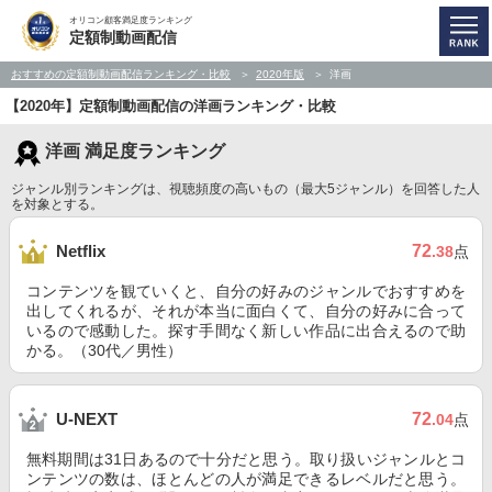
オリコン顧客満足度ランキング
定額制動画配信
おすすめの定額制動画配信ランキング・比較
2020年版
洋画
【2020年】定額制動画配信の洋画ランキング・比較
洋画 満足度ランキング
ジャンル別ランキングは、視聴頻度の高いもの（最大5ジャンル）を回答した人
を対象とする。
72
Netflix
.38
点
コンテンツを観ていくと、自分の好みのジャンルでおすすめを
出してくれるが、それが本当に面白くて、自分の好みに合って
いるので感動した。探す手間なく新しい作品に出合えるので助
かる。（30代／男性）
72
U-NEXT
.04
点
無料期間は31日あるので十分だと思う。取り扱いジャンルとコ
ンテンツの数は、ほとんどの人が満足できるレベルだと思う。