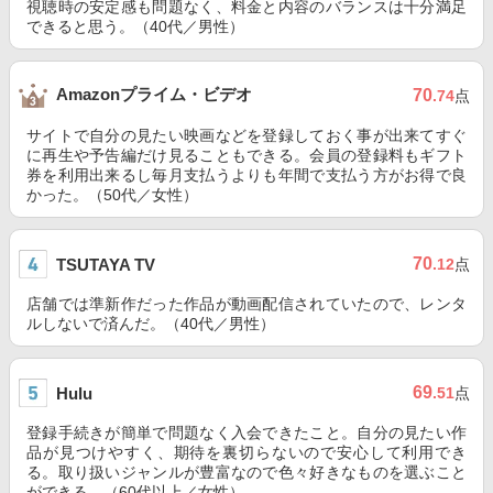
視聴時の安定感も問題なく、料金と内容のバランスは十分満足
できると思う。（40代／男性）
Amazonプライム・ビデオ
70
.74
点
サイトで自分の見たい映画などを登録しておく事が出来てすぐ
に再生や予告編だけ見ることもできる。会員の登録料もギフト
券を利用出来るし毎月支払うよりも年間で支払う方がお得で良
かった。（50代／女性）
70
TSUTAYA TV
.12
点
店舗では準新作だった作品が動画配信されていたので、レンタ
ルしないで済んだ。（40代／男性）
69
Hulu
.51
点
登録手続きが簡単で問題なく入会できたこと。自分の見たい作
品が見つけやすく、期待を裏切らないので安心して利用でき
る。取り扱いジャンルが豊富なので色々好きなものを選ぶこと
ができる。（60代以上／女性）