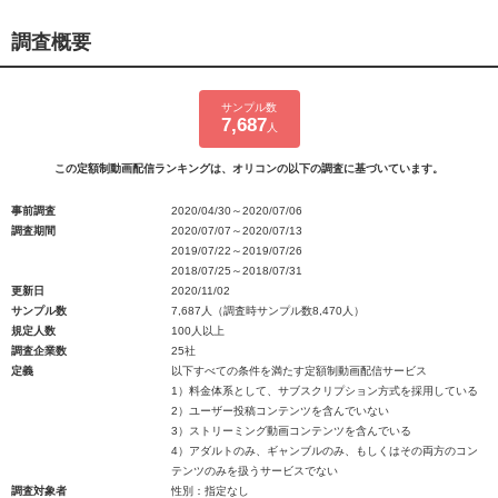
調査概要
サンプル数
7,687
人
この定額制動画配信ランキングは、オリコンの以下の調査に基づいています。
事前調査
2020/04/30～2020/07/06
調査期間
2020/07/07～2020/07/13
2019/07/22～2019/07/26
2018/07/25～2018/07/31
更新日
2020/11/02
サンプル数
7,687人（調査時サンプル数8,470人）
規定人数
100人以上
調査企業数
25社
定義
以下すべての条件を満たす定額制動画配信サービス
1）料金体系として、サブスクリプション方式を採用している
2）ユーザー投稿コンテンツを含んでいない
3）ストリーミング動画コンテンツを含んでいる
4）アダルトのみ、ギャンブルのみ、もしくはその両方のコン
テンツのみを扱うサービスでない
調査対象者
性別：指定なし