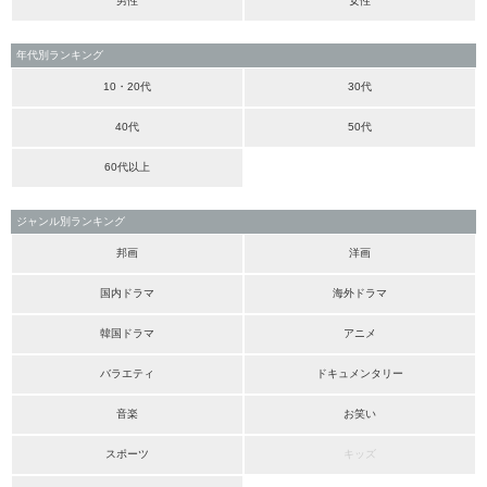
男性
女性
年代別ランキング
10・20代
30代
40代
50代
60代以上
ジャンル別ランキング
邦画
洋画
国内ドラマ
海外ドラマ
韓国ドラマ
アニメ
バラエティ
ドキュメンタリー
音楽
お笑い
スポーツ
キッズ