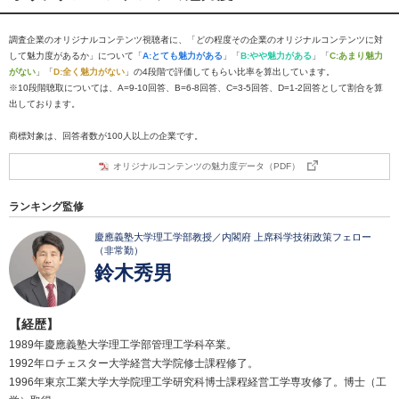
調査企業のオリジナルコンテンツ視聴者に、「どの程度その企業のオリジナルコンテンツに対
して魅力度があるか」について「
A:とても魅力がある
」「
B:やや魅力がある
」「
C:あまり魅力
がない
」「
D:全く魅力がない
」の4段階で評価してもらい比率を算出しています。
※10段階聴取については、A=9-10回答、B=6-8回答、C=3-5回答、D=1-2回答として割合を算
出しております。
商標対象は、回答者数が100人以上の企業です。
オリジナルコンテンツの魅力度データ（PDF）
ランキング監修
慶應義塾大学理工学部教授／内閣府 上席科学技術政策フェロー
（非常勤）
鈴木秀男
【経歴】
1989年慶應義塾大学理工学部管理工学科卒業。
1992年ロチェスター大学経営大学院修士課程修了。
1996年東京工業大学大学院理工学研究科博士課程経営工学専攻修了。博士（工