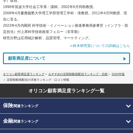
学）取得。
1996年筑波大学社会工学系・講師。2002年6月同助教授。
2008年4月慶應義塾大学理工学部管理工学科・准教授。2011年4月同教授、現
在に至る。
2023年4月内閣府 科学技術・イノベーション推進事務局参事官（インフラ・防
災担当）付上席科学技術政策フェロー（非常勤）
研究分野は応用統計解析、品質管理、マーケティング。
≫鈴木研究室についての詳細はこちら
顧客満足度について
オリコン顧客満足度ランキング
おすすめの定額制動画配信ランキング・比較
2020年版
定額制動画配信の洋画ランキング・口コミ情報
オリコン顧客満足度
ランキング一覧
保険
関連ランキング
金融
関連ランキング