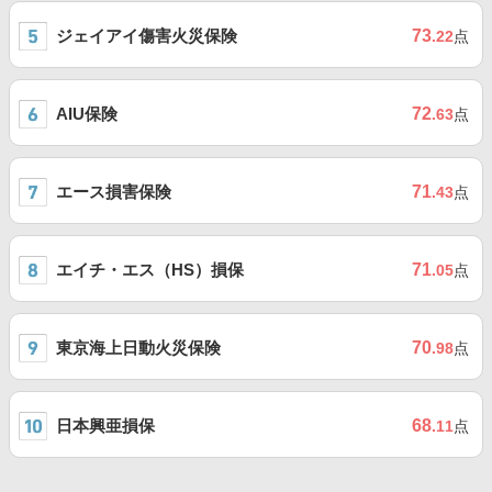
ジェイアイ傷害火災保険
73
.22
点
AIU保険
72
.63
点
エース損害保険
71
.43
点
エイチ・エス（HS）損保
71
.05
点
東京海上日動火災保険
70
.98
点
日本興亜損保
68
.11
点