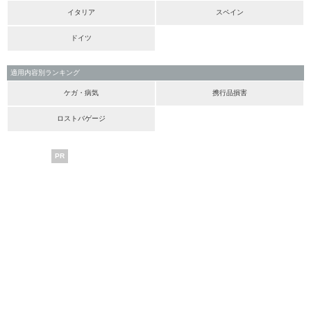
イタリア
スペイン
ドイツ
適用内容別ランキング
ケガ・病気
携行品損害
ロストバゲージ
PR