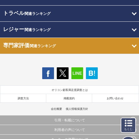
トラベル
関連ランキング
レジャー
関連ランキング
専門家評価
関連ランキング
オリコン顧客満足度調査とは
調査方法
掲載規約
お問い合わせ
会社概要
個人情報保護方針
引用・転載について
もくじ
利用者の声について
当サイトで公開されている情報（文字、写真、イラスト、画像データ等）及びこれらの配置・
編集および構造などについての著作権は株式会社oricon MEに帰属しております。