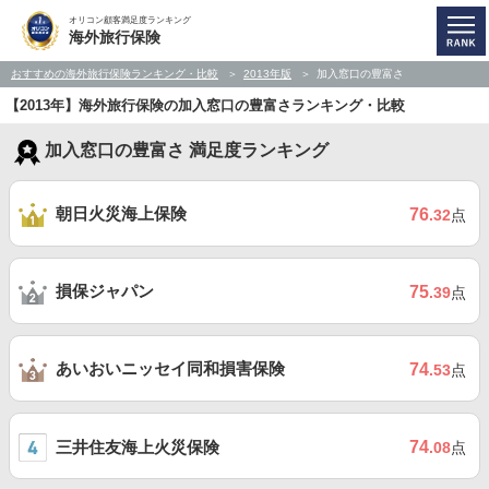
オリコン顧客満足度ランキング
海外旅行保険
おすすめの海外旅行保険ランキング・比較
2013年版
加入窓口の豊富さ
【2013年】海外旅行保険の加入窓口の豊富さランキング・比較
加入窓口の豊富さ 満足度ランキング
朝日火災海上保険
76
.32
点
損保ジャパン
75
.39
点
あいおいニッセイ同和損害保険
74
.53
点
三井住友海上火災保険
74
.08
点