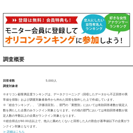
調査概要
回答者数
5,000人
調査対象者
※オリコン顧客満足度ランキングは、データクリーニング（回収したデータから不正回答や異
常値を排除）および調査対象者条件から外れた回答を除外した上で作成しています。
※「総合ランキング」、「評価項目別」、部門の「業態別」においては有効回答者数が規定人
数を満たした企業のみランクイン対象となります。その他の部門においては有効回答者数が規
定人数の半数以上の企業がランクイン対象となります。
※総合得点が60.00点以上で、他人に薦めたくないと回答した人の割合が基準値以下の企業がラ
ンクイン対象となります。
≫ 詳細はこちら