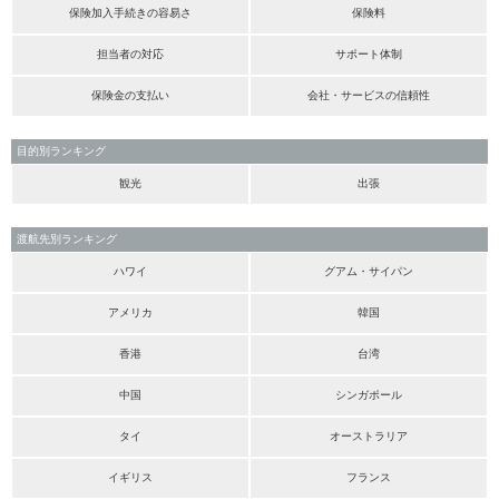
保険加入手続きの容易さ
保険料
担当者の対応
サポート体制
保険金の支払い
会社・サービスの信頼性
目的別ランキング
観光
出張
渡航先別ランキング
ハワイ
グアム・サイパン
アメリカ
韓国
香港
台湾
中国
シンガポール
タイ
オーストラリア
イギリス
フランス