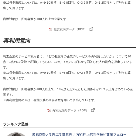
※10段階聴取については、A=9-10回答、B=6-8回答、C=3-5回答、D=1-2回答として割合を算
出しております。
商標対象は、回答者数が100人以上の企業です。
推奨意向データ（PDF）
再利用意向
調査企業のサービス利用者に、「どの程度その企業のサービスを再利用したいか」について10
点～1点の10段階で評価してもらい、10点～6点のいずれかを回答した人の割合を算出していま
す。
※10段階聴取については、A=9-10回答、B=6-8回答、C=3-5回答、D=1-2回答として割合を算
出しております。
商標対象は、回答者数が100人以上で、10点または9点とした回答者が20％以上を占めている企
業です。
※再利用意向の％は、各選択肢の回答者数を用いて算出しています。
再利用意向データ（PDF）
ランキング監修
慶應義塾大学理工学部教授／内閣府 上席科学技術政策フェロー