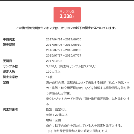
サンプル数
3,338
人
この海外旅行保険ランキングは、オリコンの以下の調査に基づいています。
事前調査
2017/04/24～2017/06/05
調査期間
2017/06/06～2017/06/19
2016/07/21～2016/08/03
2015/07/17～2015/07/27
更新日
2017/10/02
サンプル数
3,338人（調査時サンプル数3,958人）
規定人数
100人以上
調査企業数
14社
定義
海外旅行の際、渡航先において発生する損害（死亡・病気・ケ
ガ・盗難・航空機遅延ほか）などを補償する保険商品を取り扱
う保険会社が対象。
※クレジットカード付帯の「海外旅行傷害保険」は対象外とす
る。
調査対象者
性別：指定なし
年齢：20歳以上
地域：全国
条件：以下の条件を満たしている人を調査対象者とする。
（1）海外旅行保険加入時に選定に関与した人