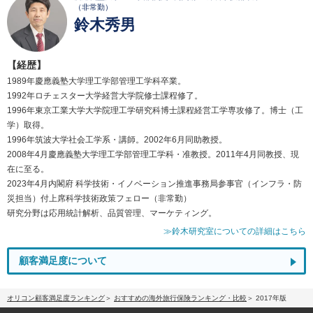
（非常勤）
鈴木秀男
【経歴】
1989年慶應義塾大学理工学部管理工学科卒業。
1992年ロチェスター大学経営大学院修士課程修了。
1996年東京工業大学大学院理工学研究科博士課程経営工学専攻修了。博士（工
学）取得。
1996年筑波大学社会工学系・講師。2002年6月同助教授。
2008年4月慶應義塾大学理工学部管理工学科・准教授。2011年4月同教授、現
在に至る。
2023年4月内閣府 科学技術・イノベーション推進事務局参事官（インフラ・防
災担当）付上席科学技術政策フェロー（非常勤）
研究分野は応用統計解析、品質管理、マーケティング。
≫鈴木研究室についての詳細はこちら
顧客満足度について
オリコン顧客満足度ランキング
おすすめの海外旅行保険ランキング・比較
2017年版