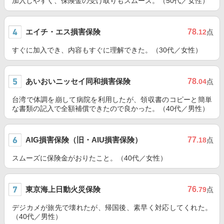
加入しやすく、保険金の受け取りもスムーズ。（50代／女性）
エイチ・エス損害保険
78
.12
点
すぐに加入でき、内容もすぐに理解できた。（30代／女性）
あいおいニッセイ同和損害保険
78
.04
点
台湾で体調を崩して病院を利用したが、領収書のコピーと簡単
な書類の記入で全額補償できたので良かった。（40代／男性）
AIG損害保険（旧・AIU損害保険）
77
.18
点
スムーズに保険金がおりたこと。（40代／女性）
東京海上日動火災保険
76
.79
点
デジカメが旅先で壊れたが、帰国後、素早く対応してくれた。
（40代／男性）