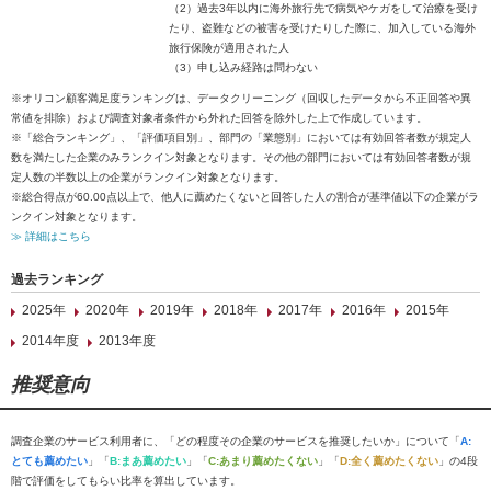
（2）過去3年以内に海外旅行先で病気やケガをして治療を受け
たり、盗難などの被害を受けたりした際に、加入している海外
旅行保険が適用された人
（3）申し込み経路は問わない
※オリコン顧客満足度ランキングは、データクリーニング（回収したデータから不正回答や異
常値を排除）および調査対象者条件から外れた回答を除外した上で作成しています。
※「総合ランキング」、「評価項目別」、部門の「業態別」においては有効回答者数が規定人
数を満たした企業のみランクイン対象となります。その他の部門においては有効回答者数が規
定人数の半数以上の企業がランクイン対象となります。
※総合得点が60.00点以上で、他人に薦めたくないと回答した人の割合が基準値以下の企業がラ
ンクイン対象となります。
≫ 詳細はこちら
過去ランキング
2025年
2020年
2019年
2018年
2017年
2016年
2015年
2014年度
2013年度
推奨意向
調査企業のサービス利用者に、「どの程度その企業のサービスを推奨したいか」について「
A:
とても薦めたい
」「
B:まあ薦めたい
」「
C:あまり薦めたくない
」「
D:全く薦めたくない
」の4段
階で評価をしてもらい比率を算出しています。