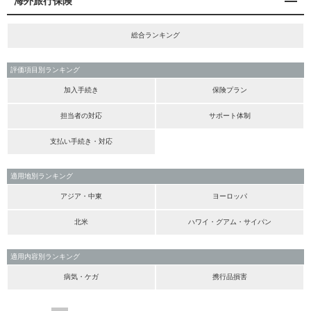
海外旅行保険
総合ランキング
評価項目別ランキング
加入手続き
保険プラン
担当者の対応
サポート体制
支払い手続き・対応
適用地別ランキング
アジア・中東
ヨーロッパ
北米
ハワイ・グアム・サイパン
適用内容別ランキング
病気・ケガ
携行品損害