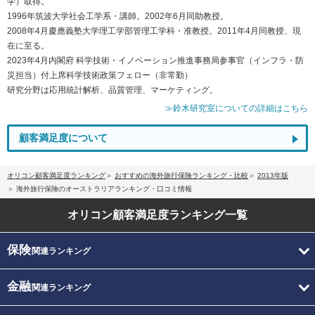
学）取得。
1996年筑波大学社会工学系・講師。2002年6月同助教授。
2008年4月慶應義塾大学理工学部管理工学科・准教授。2011年4月同教授、現
在に至る。
2023年4月内閣府 科学技術・イノベーション推進事務局参事官（インフラ・防
災担当）付上席科学技術政策フェロー（非常勤）
研究分野は応用統計解析、品質管理、マーケティング。
≫鈴木研究室についての詳細はこちら
顧客満足度について
オリコン顧客満足度ランキング
おすすめの海外旅行保険ランキング・比較
2013年版
海外旅行保険のオーストラリアランキング・口コミ情報
オリコン顧客満足度
ランキング一覧
保険
関連ランキング
金融
関連ランキング