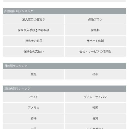
評価項目別ランキング
加入窓口の豊富さ
保険プラン
保険加入手続きの容易さ
保険料
担当者の対応
サポート体制
保険金の支払い
会社・サービスの信頼性
目的別ランキング
観光
出張
渡航先別ランキング
ハワイ
グアム・サイパン
アメリカ
韓国
香港
台湾
中国
シンガポール