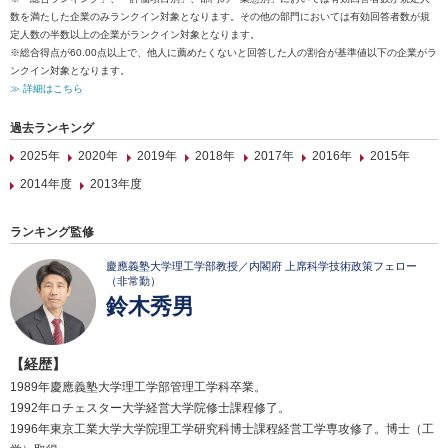
数を満たした企業のみランクイン対象となります。その他の部門においては有効回答者数が規
定人数の半数以上の企業がランクイン対象となります。
※総合得点が60.00点以上で、他人に薦めたくないと回答した人の割合が基準値以下の企業がラ
ンクイン対象となります。
≫ 詳細はこちら
過去ランキング
2025年
2020年
2019年
2018年
2017年
2016年
2015年
2014年度
2013年度
ランキング監修
慶應義塾大学理工学部教授／内閣府 上席科学技術政策フェロー
（非常勤）
鈴木秀男
【経歴】
1989年慶應義塾大学理工学部管理工学科卒業。
1992年ロチェスター大学経営大学院修士課程修了。
1996年東京工業大学大学院理工学研究科博士課程経営工学専攻修了。博士（工